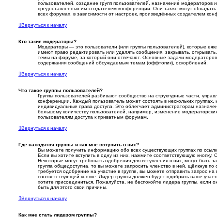
пользователей, создание групп пользователей, назначение модераторов и т
предоставленных им создателем конференции. Они также могут обладать
всех форумах, в зависимости от настроек, произведённых создателем кон
Вернуться к началу
Кто такие модераторы?
Модераторы — это пользователи (или группы пользователей), которые еж
имеют право редактировать или удалять сообщения, закрывать, открывать
темы на форуме, за который они отвечают. Основные задачи модераторов
содержания сообщений обсуждаемым темам (оффтопик), оскорблений.
Вернуться к началу
Что такое группы пользователей?
Группы пользователей разбивают сообщество на структурные части, упра
конференции. Каждый пользователь может состоять в нескольких группах, 
индивидуальные права доступа. Это облегчает администраторам назначе
большому количеству пользователей, например, изменение модераторски
пользователям доступа к приватным форумам.
Вернуться к началу
Где находятся группы и как мне вступить в них?
Вы можете получить информацию обо всех существующих группах по ссылк
Если вы хотите вступить в одну из них, нажмите соответствующую кнопку. 
Некоторые могут требовать одобрения для вступления в них, могут быть 
группа общедоступна, то вы можете запросить членство в ней, щёлкнув по
требуется одобрение на участие в группе, вы можете отправить запрос на 
соответствующей кнопке. Лидер группы должен будет одобрить ваше участи
хотите присоединиться. Пожалуйста, не беспокойте лидера группы, если он
быть для этого свои причины.
Вернуться к началу
Как мне стать лидером группы?