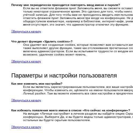
Почему мне периодически приходится повторять ввод имени и пароля?
Если вы не отметили флажком пункт
Запомнить меня
, вы сможете остава
только некоторое ограниченное время. Это сделано для того, чтобы никто
учётной записью. Для того чтобы вам не приходилось вводить имя пользов
отметить флажком пункт
Запомнить меня
при входе на конференцию. Не р
общедоступном компьютере, например в библиотеке, интернет-кафе, универ
меня
отсутствует, это значит, что администратор отключил эту функцию.
Вернуться к началу
Что делает функция «Удалить cookies»?
Она удаляет все созданные cookies, которые позволяют вам оставаться а
также выполняют другие функции, такие как отслеживание прочитанных со
включена администратором. Если вы испытываете трудности со входом и
возможно, удаление cookies может помочь.
Вернуться к началу
Параметры и настройки пользователя
Как мне изменить мои настройки?
Если вы являетесь зарегистрированным пользователем, все ваши настройк
конференции. Чтобы изменить их, щёлкните на имени пользователя вверху
Личный раздел
. Там вы можете изменить все свои настройки и предпочтен
Вернуться к началу
Как избежать появления моего имени в списке «Кто сейчас на конференции»?
На вкладке «Личные настройки» в личном разделе вы найдёте опцию
Скры
конференции
. Выберите
Да
, и вы будете видны только администраторам,
остальных вы будете скрытым пользователем.
Вернуться к началу