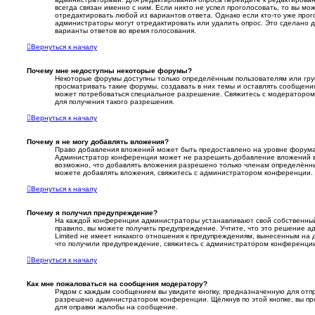
всегда связан именно с ним. Если никто не успел проголосовать, то вы мо
отредактировать любой из вариантов ответа. Однако если кто-то уже про
администраторы могут отредактировать или удалить опрос. Это сделано д
варианты ответов во время голосования.
Вернуться к началу
Почему мне недоступны некоторые форумы?
Некоторые форумы доступны только определённым пользователям или гру
просматривать такие форумы, создавать в них темы и оставлять сообщения
может потребоваться специальное разрешение. Свяжитесь с модераторо
для получения такого разрешения.
Вернуться к началу
Почему я не могу добавлять вложения?
Право добавления вложений может быть предоставлено на уровне форума,
Администратор конференции может не разрешить добавление вложений 
возможно, что добавлять вложения разрешено только членам определённых
можете добавлять вложения, свяжитесь с администратором конференции.
Вернуться к началу
Почему я получил предупреждение?
На каждой конференции администраторы устанавливают свой собственный
правило, вы можете получить предупреждение. Учтите, что это решение 
Limited не имеет никакого отношения к предупреждениям, вынесенным на д
что получили предупреждение, свяжитесь с администратором конференци
Вернуться к началу
Как мне пожаловаться на сообщения модератору?
Рядом с каждым сообщением вы увидите кнопку, предназначенную для отпр
разрешено администратором конференции. Щёлкнув по этой кнопке, вы пр
для оправки жалобы на сообщение.