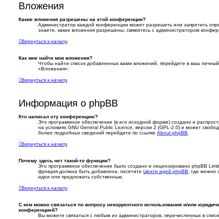
Вложения
Какие вложения разрешены на этой конференции?
Администратор каждой конференции может разрешить или запретить опр
знаете, какие вложения разрешены, свяжитесь с администратором конфер
Вернуться к началу
Как мне найти мои вложения?
Чтобы найти список добавленных вами вложений, перейдите в ваш личный
«Вложения».
Вернуться к началу
Информация о phpBB
Кто написал эту конференцию?
Это программное обеспечение (в его исходной форме) создано и распрос
на условиях GNU General Public Licence, версии 2 (GPL-2.0) и может свобо
более подробных сведений перейдите по ссылке
About phpBB
.
Вернуться к началу
Почему здесь нет такой-то функции?
Это программное обеспечение было создано и лицензировано phpBB Limited
функция должна быть добавлена, посетите
Центр идей phpBB
, где можно 
идеи или предложить собственные.
Вернуться к началу
С кем можно связаться по вопросу некорректного использования и/или юридич
конференцией?
Вы можете связаться с любым из администраторов, перечисленных в спис