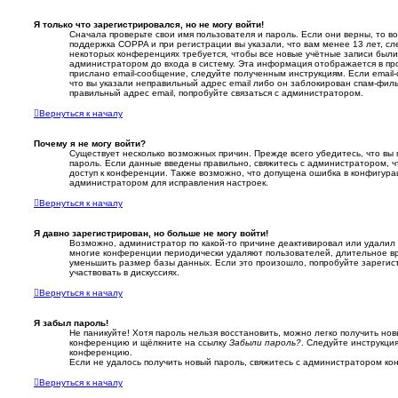
Я только что зарегистрировался, но не могу войти!
Сначала проверьте свои имя пользователя и пароль. Если они верны, то 
поддержка COPPA и при регистрации вы указали, что вам менее 13 лет, с
некоторых конференциях требуется, чтобы все новые учётные записи был
администратором до входа в систему. Эта информация отображается в пр
прислано email-сообщение, следуйте полученным инструкциям. Если email
что вы указали неправильный адрес email либо он заблокирован спам-филь
правильный адрес email, попробуйте связаться с администратором.
Вернуться к началу
Почему я не могу войти?
Существует несколько возможных причин. Прежде всего убедитесь, что вы 
пароль. Если данные введены правильно, свяжитесь с администратором, ч
доступ к конференции. Также возможно, что допущена ошибка в конфигура
администратором для исправления настроек.
Вернуться к началу
Я давно зарегистрирован, но больше не могу войти!
Возможно, администратор по какой-то причине деактивировал или удалил 
многие конференции периодически удаляют пользователей, длительное в
уменьшить размер базы данных. Если это произошло, попробуйте зарегист
участвовать в дискуссиях.
Вернуться к началу
Я забыл пароль!
Не паникуйте! Хотя пароль нельзя восстановить, можно легко получить но
конференцию и щёлкните на ссылку
Забыли пароль?
. Следуйте инструкци
конференцию.
Если не удалось получить новый пароль, свяжитесь с администратором к
Вернуться к началу