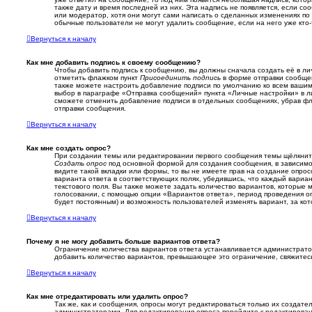
также дату и время последней из них. Эта надпись не появляется, если 
или модератор, хотя они могут сами написать о сделанных изменениях по 
обычные пользователи не могут удалить сообщение, если на него уже кто-
Вернуться к началу
Как мне добавить подпись к своему сообщению?
Чтобы добавить подпись к сообщению, вы должны сначала создать её в ли
отметить флажком пункт
Присоединить подпись
в форме отправки сообщен
также можете настроить добавление подписи по умолчанию ко всем ваши
выбор в параграфе «Отправка сообщений» пункта «Личные настройки» в л
сможете отменить добавление подписи в отдельных сообщениях, убрав ф
отправки сообщения.
Вернуться к началу
Как мне создать опрос?
При создании темы или редактировании первого сообщения темы щёлкнит
Создать опрос
под основной формой для создания сообщения, в зависимос
видите такой вкладки или формы, то вы не имеете прав на создание опрос
варианта ответа в соответствующих полях, убедившись, что каждый вариа
текстового поля. Вы также можете задать количество вариантов, которые 
голосовании, с помощью опции «Вариантов ответа», период проведения опр
будет постоянным) и возможность пользователей изменять вариант, за ко
Вернуться к началу
Почему я не могу добавить больше вариантов ответа?
Ограничение количества вариантов ответа устанавливается администрат
добавить количество вариантов, превышающее это ограничение, свяжите
Вернуться к началу
Как мне отредактировать или удалить опрос?
Так же, как и сообщения, опросы могут редактироваться только их создат
администраторами. Для редактирования опроса перейдите к редактирован