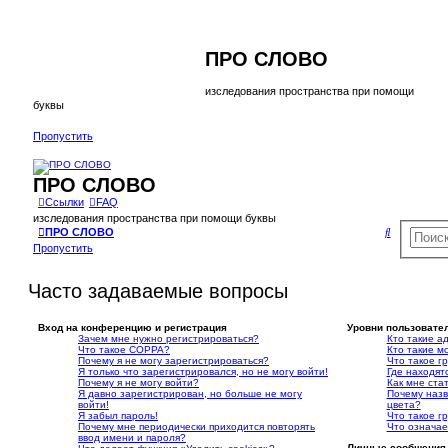
ПРО СЛОВО
изследования пространства при помощи
буквы
Пропустить
ПРО СЛОВО
Ссылки
FAQ
изследования пространства при помощи буквы
П
ПРО СЛОВО
Пропустить
о
и
Часто задаваемые вопросы
с
к
Вход на конференцию и регистрация
Уровни пользовате
Зачем мне нужно регистрироваться?
Кто такие а
Что такое COPPA?
Кто такие м
Почему я не могу зарегистрироваться?
Что такое г
Я только что зарегистрировался, но не могу войти!
Где находятс
Почему я не могу войти?
Как мне ста
Я давно зарегистрирован, но больше не могу
Почему назв
войти!
цвета?
Я забыл пароль!
Что такое г
Почему мне периодически приходится повторять
Что означае
ввод имени и пароля?
Личные сообщения