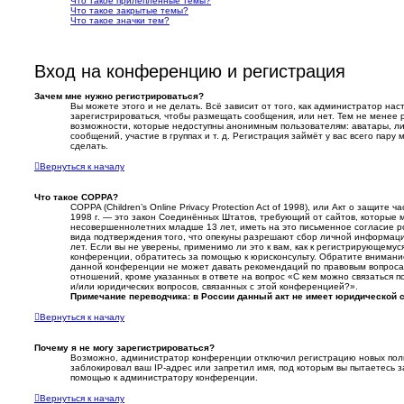
Что такое прилепленные темы?
Что такое закрытые темы?
Что такое значки тем?
Вход на конференцию и регистрация
Зачем мне нужно регистрироваться?
Вы можете этого и не делать. Всё зависит от того, как администратор н
зарегистрироваться, чтобы размещать сообщения, или нет. Тем не менее
возможности, которые недоступны анонимным пользователям: аватары, ли
сообщений, участие в группах и т. д. Регистрация займёт у вас всего пару
сделать.
Вернуться к началу
Что такое COPPA?
COPPA (Children’s Online Privacy Protection Act of 1998), или Акт о защите 
1998 г. — это закон Соединённых Штатов, требующий от сайтов, которые
несовершеннолетних младше 13 лет, иметь на это письменное согласие р
вида подтверждения того, что опекуны разрешают сбор личной информа
лет. Если вы не уверены, применимо ли это к вам, как к регистрирующемус
конференции, обратитесь за помощью к юрисконсульту. Обратите внимани
данной конференции не может давать рекомендаций по правовым вопроса
отношений, кроме указанных в ответе на вопрос «С кем можно связаться п
и/или юридических вопросов, связанных с этой конференцией?».
Примечание переводчика: в России данный акт не имеет юридической 
Вернуться к началу
Почему я не могу зарегистрироваться?
Возможно, администратор конференции отключил регистрацию новых поль
заблокировал ваш IP-адрес или запретил имя, под которым вы пытаетесь з
помощью к администратору конференции.
Вернуться к началу