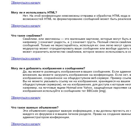
Вернуться к началу
Могу ли я использовать HTML?
Нет. На этой конференции невозможны отправка и обработка HTML-кода в
возможностей HTML по форматированию сообщений может быть реализов
Вернуться к началу
Что такое смайлики?
Смайлики, или эмотиконы — это маленькие картинки, которые могут быть 
например :) означает радость, а :( означает грусть. Полный список смайл
сообщений. Только не перестарайтесь, используя их: они легко могут сде
модератор может отредактировать ваше сообщение или вообще удалить 
может ограничить количество смайликов, которое можно использовать в с
Вернуться к началу
Могу ли я добавлять изображения к сообщениям?
Да, вы можете размещать изображения в ваших сообщениях. Если админи
вложения, вы можете загрузить изображение на конференцию. Если нет, в
изображение, сохранённое на общедоступном веб-сервере. Пример ссылки: h
Вы не можете указывать ссылку ни на изображения, хранящиеся на вашем 
общедоступным сервером), ни на изображения, для доступа к которым нео
например, на почтовые ящики Hotmail или Yahoo, защищённые паролями сай
изображения используйте в сообщениях тег BBCode [img].
Вернуться к началу
Что такое важные объявления?
Эти объявления содержат важную информацию, и вы должны прочесть их п
каждого из форумов и в вашем личном разделе. Права на создание важны
администратором конференции.
Вернуться к началу