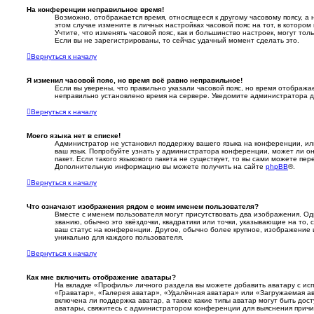
На конференции неправильное время!
Возможно, отображается время, относящееся к другому часовому поясу, а н
этом случае измените в личных настройках часовой пояс на тот, в котором в
Учтите, что изменять часовой пояс, как и большинство настроек, могут то
Если вы не зарегистрированы, то сейчас удачный момент сделать это.
Вернуться к началу
Я изменил часовой пояс, но время всё равно неправильное!
Если вы уверены, что правильно указали часовой пояс, но время отобража
неправильно установлено время на сервере. Уведомите администратора д
Вернуться к началу
Моего языка нет в списке!
Администратор не установил поддержку вашего языка на конференции, ил
ваш язык. Попробуйте узнать у администратора конференции, может ли он
пакет. Если такого языкового пакета не существует, то вы сами можете пер
Дополнительную информацию вы можете получить на сайте
phpBB
®.
Вернуться к началу
Что означают изображения рядом с моим именем пользователя?
Вместе с именем пользователя могут присутствовать два изображения. Од
званию, обычно это звёздочки, квадратики или точки, указывающие на то, 
ваш статус на конференции. Другое, обычно более крупное, изображение 
уникально для каждого пользователя.
Вернуться к началу
Как мне включить отображение аватары?
На вкладке «Профиль» личного раздела вы можете добавить аватару с ис
«Граватар», «Галерея аватар», «Удалённая аватара» или «Загружаемая а
включена ли поддержка аватар, а также какие типы аватар могут быть дос
аватары, свяжитесь с администратором конференции для выяснения причи