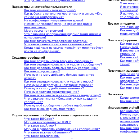
Что делает функция «Удалить cookies»?
Я не могу о
Параметры и настройки пользователя
Я постоянн
Как мне изменить мои настройки?
сообщения!
Как избежать появления моего имени в списке «Кто
Я получил с
сейчас на конференции»?
то с этой к
На конференции неправильное время!
Друзья и недруги
Я изменил часовой пояс, но время всё равно
Что означаю
неправильное!
Как мне доб
Моего языка нет в списке!
моих друзей
Что означают изображения рядом с моим именем
пользователя?
Поиск по форумам
Как мне включить отображение аватары?
Как мне вып
Что такое звание и как я могу изменить его?
Почему мой 
Когда я щёлкаю по ссылке «email», от меня требуют
В результат
войти на конференцию!
страницу!
Как мне най
Создание сообщений
Как мне най
Как мне создать новую тему или сообщение?
темы?
Как мне отредактировать или удалить сообщение?
Как мне добавить подпись к своему сообщению?
Подписки и закладк
Как мне создать опрос?
Чем закладк
Почему я не могу добавить больше вариантов
Как мне сде
ответа?
определённ
Как мне отредактировать или удалить опрос?
Как мне под
Почему мне недоступны некоторые форумы?
Как мне отк
Почему я не могу добавлять вложения?
Почему я получил предупреждение?
Вложения
Как мне пожаловаться на сообщения модератору?
Какие влож
Что означает кнопка «Сохранить» при создании
Как мне най
сообщения?
Почему моё сообщение требует одобрения?
Информация о php
Как мне вновь поднять мою тему?
Кто написал
Почему здес
Форматирование сообщений и типы создаваемых тем
С кем можно
Что такое BBCode?
использован
Могу ли я использовать HTML?
связанных с
Что такое смайлики?
Как мне свя
Могу ли я добавлять изображения к сообщениям?
конференци
Что такое важные объявления?
Что такое объявления?