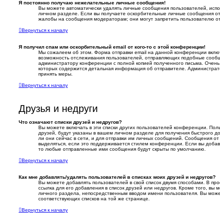
Я постоянно получаю нежелательные личные сообщения!
Вы можете автоматически удалять личные сообщения пользователей, испо
личном разделе. Если вы получаете оскорбительные личные сообщения от 
жалобы на сообщения модераторам; они могут запретить пользователю о
Вернуться к началу
Я получил спам или оскорбительный email от кого-то с этой конференции!
Мы сожалеем об этом. Форма отправки email на данной конференции вкл
возможность отслеживания пользователей, отправляющих подобные сообщ
администратору конференции с полной копией полученного письма. Очень 
которых содержится детальная информация об отправителе. Администрат
принять меры.
Вернуться к началу
Друзья и недруги
Что означают списки друзей и недругов?
Вы можете включать в эти списки других пользователей конференции. Пол
друзей, будут указаны в вашем личном разделе для получения быстрого до
ли они сейчас в сети, и для отправки им личных сообщений. Сообщения от
выделяться, если это поддерживается стилем конференции. Если вы добав
то любые отправленные ими сообщения будут скрыты по умолчанию.
Вернуться к началу
Как мне добавлять/удалять пользователей в списках моих друзей и недругов?
Вы можете добавлять пользователей в свой список двумя способами. В пр
ссылка для его добавления в список друзей или недругов. Кроме того, вы 
личного раздела, непосредственным вводом имени пользователя. Вы може
соответствующих списков на той же странице.
Вернуться к началу