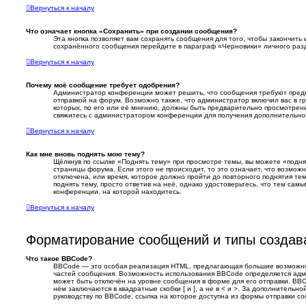
Вернуться к началу
Что означает кнопка «Сохранить» при создании сообщения?
Эта кнопка позволяет вам сохранять сообщения для того, чтобы закончить и
сохранённого сообщения перейдите в параграф «Черновики» личного раз
Вернуться к началу
Почему моё сообщение требует одобрения?
Администратор конференции может решить, что сообщения требуют пред
отправкой на форум. Возможно также, что администратор включил вас в г
которых, по его или её мнению, должны быть предварительно просмотрен
свяжитесь с администратором конференции для получения дополнительн
Вернуться к началу
Как мне вновь поднять мою тему?
Щёлкнув по ссылке «Поднять тему» при просмотре темы, вы можете «подня
страницы форума. Если этого не происходит, то это означает, что возмож
отключена, или время, которое должно пройти до повторного поднятия те
поднять тему, просто ответив на неё, однако удостоверьтесь, что тем сам
конференции, на которой находитесь.
Вернуться к началу
Форматирование сообщений и типы создав
Что такое BBCode?
BBCode — это особая реализация HTML, предлагающая большие возможн
частей сообщения. Возможность использования BBCode определяется ад
может быть отключён на уровне сообщения в форме для его отправки. BBC
нём заключаются в квадратные скобки [ и ], а не в < и >. За дополнитель
руководству по BBCode, ссылка на которое доступна из формы отправки с