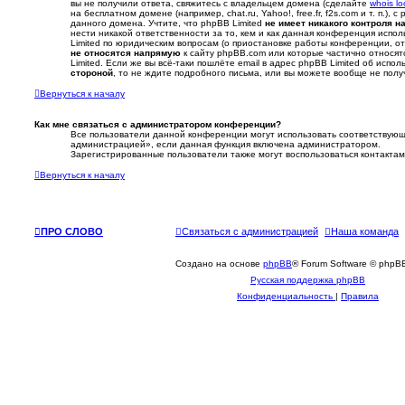
вы не получили ответа, свяжитесь с владельцем домена (сделайте
whois l
на бесплатном домене (например, chat.ru, Yahoo!, free.fr, f2s.com и т. п.),
данного домена. Учтите, что phpBB Limited
не имеет никакого контроля 
нести никакой ответственности за то, кем и как данная конференция испо
Limited по юридическим вопросам (о приостановке работы конференции, отв
не относятся напрямую
к сайту phpBB.com или которые частично относя
Limited. Если же вы всё-таки пошлёте email в адрес phpBB Limited об ис
стороной
, то не ждите подробного письма, или вы можете вообще не полу
Вернуться к началу
Как мне связаться с администратором конференции?
Все пользователи данной конференции могут использовать соответствующ
администрацией», если данная функция включена администратором.
Зарегистрированные пользователи также могут воспользоваться контакта
Вернуться к началу
ПРО СЛОВО
Связаться с администрацией
Наша команда
Создано на основе
phpBB
® Forum Software © phpBB
Русская поддержка phpBB
Конфиденциальность
|
Правила