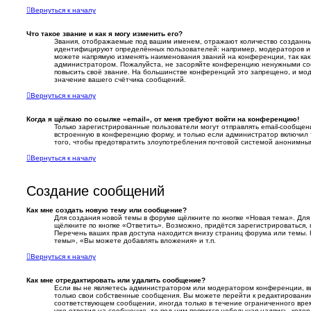
Вернуться к началу
Что такое звание и как я могу изменить его?
Звания, отображаемые под вашим именем, отражают количество созданн
идентифицируют определённых пользователей: например, модераторов и
можете напрямую изменять наименования званий на конференции, так как
администратором. Пожалуйста, не засоряйте конференцию ненужными соо
повысить своё звание. На большинстве конференций это запрещено, и мо
значение вашего счётчика сообщений.
Вернуться к началу
Когда я щёлкаю по ссылке «email», от меня требуют войти на конференцию!
Только зарегистрированные пользователи могут отправлять email-сообщен
встроенную в конференцию форму, и только если администратор включил 
того, чтобы предотвратить злоупотребления почтовой системой анонимны
Вернуться к началу
Создание сообщений
Как мне создать новую тему или сообщение?
Для создания новой темы в форуме щёлкните по кнопке «Новая тема». Дл
щёлкните по кнопке «Ответить». Возможно, придётся зарегистрироваться,
Перечень ваших прав доступа находится внизу страниц форума или темы.
темы», «Вы можете добавлять вложения» и т.п.
Вернуться к началу
Как мне отредактировать или удалить сообщение?
Если вы не являетесь администратором или модератором конференции, в
только свои собственные сообщения. Вы можете перейти к редактировани
соответствующем сообщении, иногда только в течение ограниченного врем
уже ответил на сообщение, то под ним появится небольшая надпись, котор