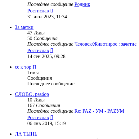
Последнее сообщение
Родник
Перейти
Ростислав
к
31 июл 2023, 11:34
последнему
сообщению
За метки
47
Темы
50
Сообщения
Последнее сообщение
Человек/Животнрое : зачатие
Перейти
Ростислав
к
14 сен 2025, 09:28
последнему
сообщению
се к тор П
Темы
Сообщения
Последнее сообщение
СЛОВО. разбор
10
Темы
167
Сообщения
Последнее сообщение
Re: РАZ - УМ - РАZУМ
Перейти
Ростислав
к
06 янв 2019, 15:19
последнему
сообщению
ЛА ТЫНЬ