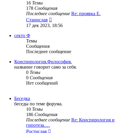
16
Темы
178
Сообщения
Последнее сообщение
Re: проявка Е.
Перейти
Станислав
к
17 дек 2023, 18:56
последнему
сообщению
секто Ф
Темы
Сообщения
Последнее сообщение
Конспирология.Философия.
название говорит само за себя.
0
Темы
0
Сообщения
Нет сообщений
Беседка
беседы по теме форума.
10
Темы
186
Сообщения
Последнее сообщение
Re: Конспирология и
гипотеза.…
Перейти
Ростислав