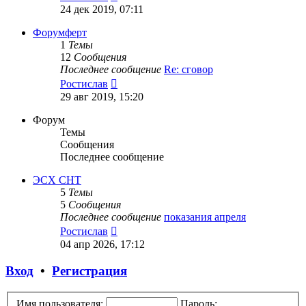
к
24 дек 2019, 07:11
последнему
сообщению
Форумферт
1
Темы
12
Сообщения
Последнее сообщение
Re: сговор
Перейти
Ростислав
к
29 авг 2019, 15:20
последнему
сообщению
Форум
Темы
Сообщения
Последнее сообщение
ЭСХ СНТ
5
Темы
5
Сообщения
Последнее сообщение
показания апреля
Перейти
Ростислав
к
04 апр 2026, 17:12
последнему
сообщению
Вход
•
Регистрация
Имя пользователя:
Пароль: