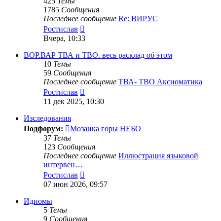
425
Темы
1785
Сообщения
Последнее сообщение
Re: ВИРУС
Перейти
Ростислав
к
Вчера, 10:33
последнему
сообщению
ВОР.ВАР ТВА и ТВО. весь расклад об этом
10
Темы
59
Сообщения
Последнее сообщение
ТВА- ТВО Аксиоматика
Перейти
Ростислав
к
11 дек 2025, 10:30
последнему
сообщению
Изследования
Подфорум:
Мозаика горы НЕБО
37
Темы
123
Сообщения
Последнее сообщение
Иллюстрация языковой
интервен…
Перейти
Ростислав
к
07 июн 2026, 09:57
последнему
сообщению
Идиомы
5
Темы
9
Сообщения