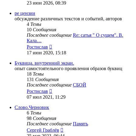
к
23 июн 2026, 08:39
последнему
сообщению
ре цензии
обсуждение различных текстов и событий, авторов
4
Темы
10
Сообщения
Последнее сообщение
Re: сатья " О сущем". В.
Кала…
Перейти
Ростислав
к
17 июн 2020, 15:18
последнему
сообщению
Буквица. внутренний экран.
опыт самостоятельного проявления образов буквиц
18
Темы
131
Сообщения
Последнее сообщение
СБОЙ
Перейти
Ростислав
к
07 июл 2021, 11:29
последнему
сообщению
Слово.Черновик
6
Темы
98
Сообщения
Последнее сообщение
Память
Перейти
Сергей Граблёв
к
25 мар 2023, 06:44