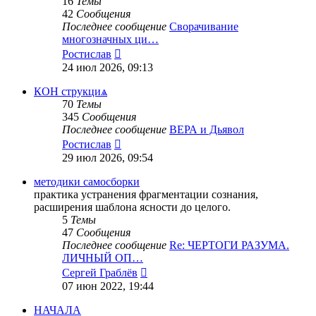
16
Темы
42
Сообщения
Последнее сообщение
Сворачивание
многозначных ци…
Перейти
Ростислав
к
24 июл 2026, 09:13
последнему
сообщению
КОН струкциѧ
70
Темы
345
Сообщения
Последнее сообщение
ВЕРА и Дьявол
Перейти
Ростислав
к
29 июл 2026, 09:54
последнему
сообщению
методики самосборки
практика устранения фрагментации сознания,
расширения шаблона ясности до целого.
5
Темы
47
Сообщения
Последнее сообщение
Re: ЧЕРТОГИ РАЗУМА.
ЛИЧНЫЙ ОП…
Перейти
Сергей Граблёв
к
07 июн 2022, 19:44
последнему
сообщению
НАЧАЛА