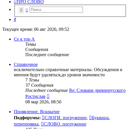
ПРО СЛОВО
Поиск
Расширенный поиск
Поиск
Текущее время: 06 авг 2026, 09:52
Се к тор А
Темы
Сообщения
Последнее сообщение
Справочное
исключительно справочные материалы. Обсуждения и
мнения будут удаляться,до уровня значимости
7
Темы
37
Сообщения
Последнее сообщение
Re: Словари древнерусского
Перейти
Ростислав
к
08 мар 2026, 08:50
последнему
сообщению
Проявление. Вскрытие
Подфорумы:
СЛОГИ. погружение
,
Буквица.
перепроявка
,
СЛОВО. погружение