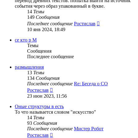
перевод древних текстов. попытка выйти на источник
события через образ упакованный в букве.
14
Темы
149
Сообщения
Перейти
Последнее сообщение
Ростислав
к
10 янв 2024, 18:49
последнему
сообщению
се кто р М
Темы
Сообщения
Последнее сообщение
размышления
13
Темы
134
Сообщения
Последнее сообщение
Re: Беседа о СО
Перейти
Ростислав
к
23 июн 2023, 11:56
последнему
сообщению
Оные структуры в есть
То что называется словом "искусство"
14
Темы
93
Сообщения
Последнее сообщение
Мистер Робот
Перейти
Ростислав