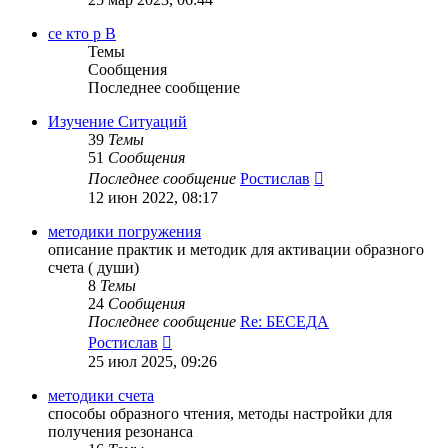
последнему
сообщению
се кто р В
Темы
Сообщения
Последнее сообщение
Изучение Ситуаций
39
Темы
51
Сообщения
Перейти
Последнее сообщение
Ростислав
к
12 июн 2022, 08:17
последнему
сообщению
методики погружения
описание практик и методик для активации образного
счета ( души)
8
Темы
24
Сообщения
Последнее сообщение
Re: БЕСЕДА
Перейти
Ростислав
к
25 июл 2025, 09:26
последнему
сообщению
методики счета
способы образного чтения, методы настройки для
получения резонанса