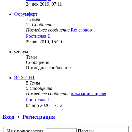
к
24 дек 2019, 07:11
последнему
сообщению
Форумферт
1
Темы
12
Сообщения
Последнее сообщение
Re: сговор
Перейти
Ростислав
к
29 авг 2019, 15:20
последнему
сообщению
Форум
Темы
Сообщения
Последнее сообщение
ЭСХ СНТ
5
Темы
5
Сообщения
Последнее сообщение
показания апреля
Перейти
Ростислав
к
04 апр 2026, 17:12
последнему
сообщению
Вход
•
Регистрация
Имя пользователя:
Пароль: