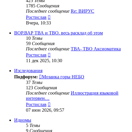
425
Темы
1785
Сообщения
Последнее сообщение
Re: ВИРУС
Перейти
Ростислав
к
Вчера, 10:33
последнему
сообщению
ВОР.ВАР ТВА и ТВО. весь расклад об этом
10
Темы
59
Сообщения
Последнее сообщение
ТВА- ТВО Аксиоматика
Перейти
Ростислав
к
11 дек 2025, 10:30
последнему
сообщению
Изследования
Подфорум:
Мозаика горы НЕБО
37
Темы
123
Сообщения
Последнее сообщение
Иллюстрация языковой
интервен…
Перейти
Ростислав
к
07 июн 2026, 09:57
последнему
сообщению
Идиомы
5
Темы
9
Сообщения