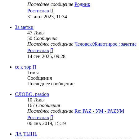
Последнее сообщение
Родник
Перейти
Ростислав
к
31 июл 2023, 11:34
последнему
сообщению
За метки
47
Темы
50
Сообщения
Последнее сообщение
Человек/Животнрое : зачатие
Перейти
Ростислав
к
14 сен 2025, 09:28
последнему
сообщению
се к тор П
Темы
Сообщения
Последнее сообщение
СЛОВО. разбор
10
Темы
167
Сообщения
Последнее сообщение
Re: РАZ - УМ - РАZУМ
Перейти
Ростислав
к
06 янв 2019, 15:19
последнему
сообщению
ЛА ТЫНЬ