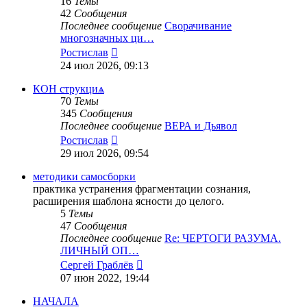
16
Темы
42
Сообщения
Последнее сообщение
Сворачивание
многозначных ци…
Перейти
Ростислав
к
24 июл 2026, 09:13
последнему
сообщению
КОН струкциѧ
70
Темы
345
Сообщения
Последнее сообщение
ВЕРА и Дьявол
Перейти
Ростислав
к
29 июл 2026, 09:54
последнему
сообщению
методики самосборки
практика устранения фрагментации сознания,
расширения шаблона ясности до целого.
5
Темы
47
Сообщения
Последнее сообщение
Re: ЧЕРТОГИ РАЗУМА.
ЛИЧНЫЙ ОП…
Перейти
Сергей Граблёв
к
07 июн 2022, 19:44
последнему
сообщению
НАЧАЛА