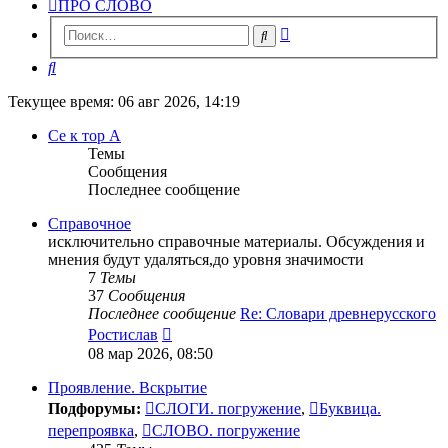
ПРО СЛОВО
Расширенный
Поиск
поиск
Поиск
Текущее время: 06 авг 2026, 14:19
Се к тор А
Темы
Сообщения
Последнее сообщение
Справочное
исключительно справочные материалы. Обсуждения и
мнения будут удаляться,до уровня значимости
7
Темы
37
Сообщения
Последнее сообщение
Re: Словари древнерусского
Перейти
Ростислав
к
08 мар 2026, 08:50
последнему
сообщению
Проявление. Вскрытие
Подфорумы:
СЛОГИ. погружение
,
Буквица.
перепроявка
,
СЛОВО. погружение