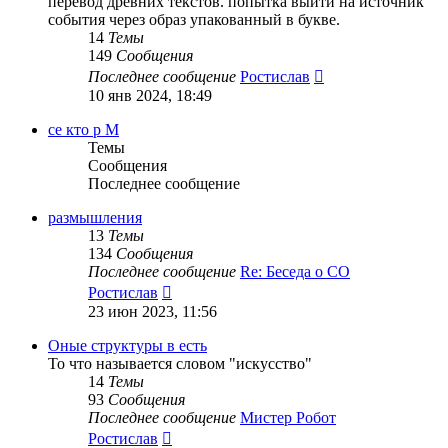
перевод древних текстов. попытка выйти на источник
события через образ упакованный в букве.
14
Темы
149
Сообщения
Перейти
Последнее сообщение
Ростислав
к
10 янв 2024, 18:49
последнему
сообщению
се кто р М
Темы
Сообщения
Последнее сообщение
размышления
13
Темы
134
Сообщения
Последнее сообщение
Re: Беседа о СО
Перейти
Ростислав
к
23 июн 2023, 11:56
последнему
сообщению
Оные структуры в есть
То что называется словом "искусство"
14
Темы
93
Сообщения
Последнее сообщение
Мистер Робот
Перейти
Ростислав