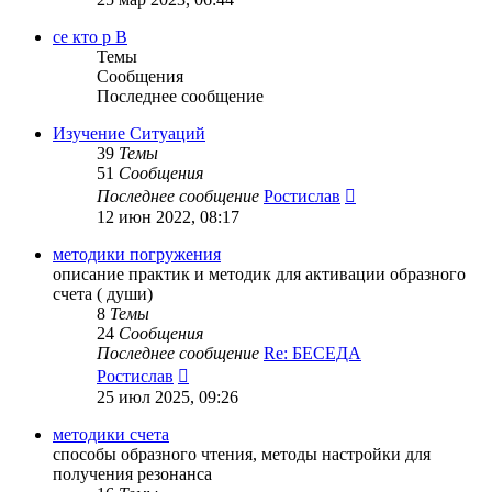
последнему
сообщению
се кто р В
Темы
Сообщения
Последнее сообщение
Изучение Ситуаций
39
Темы
51
Сообщения
Перейти
Последнее сообщение
Ростислав
к
12 июн 2022, 08:17
последнему
сообщению
методики погружения
описание практик и методик для активации образного
счета ( души)
8
Темы
24
Сообщения
Последнее сообщение
Re: БЕСЕДА
Перейти
Ростислав
к
25 июл 2025, 09:26
последнему
сообщению
методики счета
способы образного чтения, методы настройки для
получения резонанса