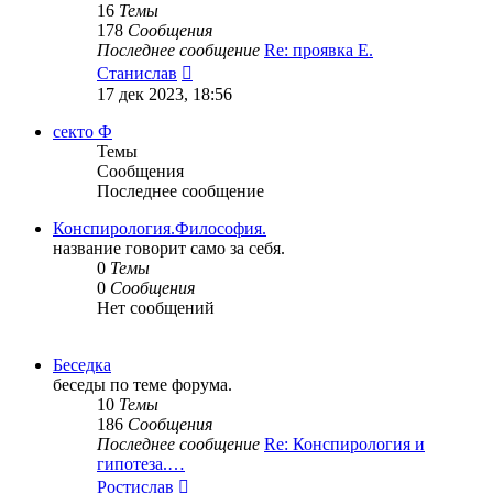
16
Темы
178
Сообщения
Последнее сообщение
Re: проявка Е.
Перейти
Станислав
к
17 дек 2023, 18:56
последнему
сообщению
секто Ф
Темы
Сообщения
Последнее сообщение
Конспирология.Философия.
название говорит само за себя.
0
Темы
0
Сообщения
Нет сообщений
Беседка
беседы по теме форума.
10
Темы
186
Сообщения
Последнее сообщение
Re: Конспирология и
гипотеза.…
Перейти
Ростислав