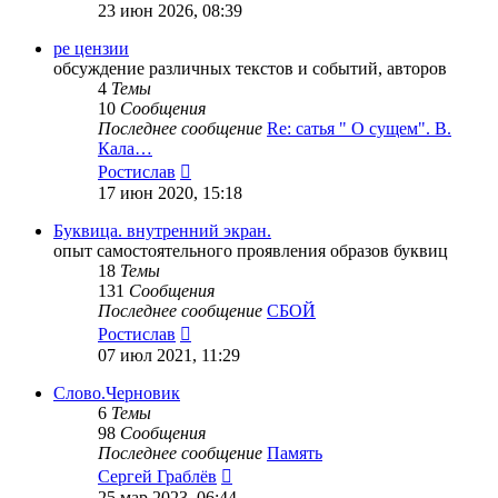
к
23 июн 2026, 08:39
последнему
сообщению
ре цензии
обсуждение различных текстов и событий, авторов
4
Темы
10
Сообщения
Последнее сообщение
Re: сатья " О сущем". В.
Кала…
Перейти
Ростислав
к
17 июн 2020, 15:18
последнему
сообщению
Буквица. внутренний экран.
опыт самостоятельного проявления образов буквиц
18
Темы
131
Сообщения
Последнее сообщение
СБОЙ
Перейти
Ростислав
к
07 июл 2021, 11:29
последнему
сообщению
Слово.Черновик
6
Темы
98
Сообщения
Последнее сообщение
Память
Перейти
Сергей Граблёв
к
25 мар 2023, 06:44