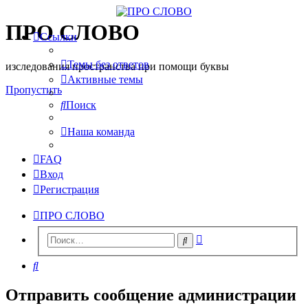
ПРО СЛОВО
Ссылки
Темы без ответов
изследования пространства при помощи буквы
Активные темы
Пропустить
Поиск
Наша команда
FAQ
Вход
Регистрация
ПРО СЛОВО
Расширенный
Поиск
поиск
Поиск
Отправить сообщение администрации