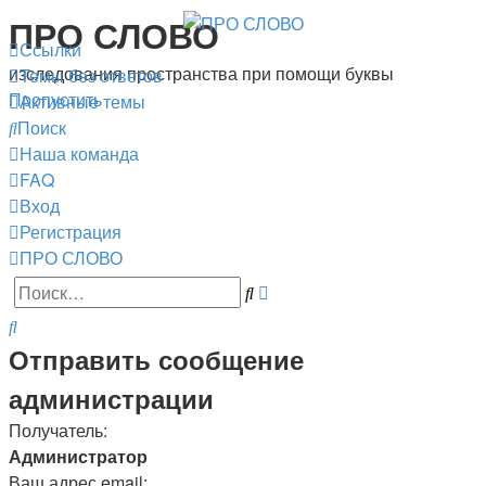
ПРО СЛОВО
Ссылки
изследования пространства при помощи буквы
Темы без ответов
Пропустить
Активные темы
Поиск
Наша команда
FAQ
Вход
Регистрация
ПРО СЛОВО
Расширенный
Поиск
поиск
Поиск
Отправить сообщение
администрации
Получатель:
Администратор
Ваш адрес email: