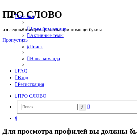
ПРО СЛОВО
Ссылки
Темы без ответов
изследования пространства при помощи буквы
Активные темы
Пропустить
Поиск
Наша команда
FAQ
Вход
Регистрация
ПРО СЛОВО
Расширенный
Поиск
поиск
Поиск
Для просмотра профилей вы должны бы