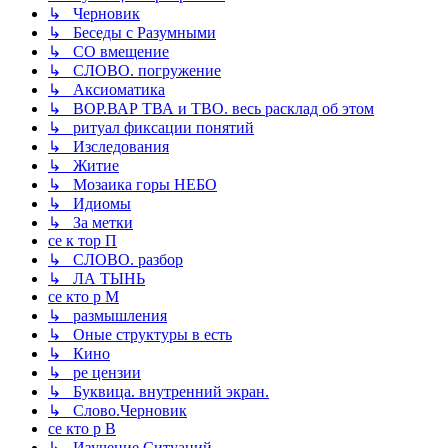
↳ Черновик
↳ Беседы с Разумными
↳ СО вмещение
↳ СЛОВО. погружение
↳ Аксиоматика
↳ ВОР.ВАР ТВА и ТВО. весь расклад об этом
↳ ритуал фиксации понятий
↳ Изследования
↳ Житие
↳ Мозаика горы НЕБО
↳ Идиомы
↳ За метки
се к тор П
↳ СЛОВО. разбор
↳ ЛА ТЫНЬ
се кто р М
↳ размышления
↳ Оные структуры в есть
↳ Кино
↳ ре цензии
↳ Буквица. внутренний экран.
↳ Слово.Черновик
се кто р В
↳ Изучение Ситуаций