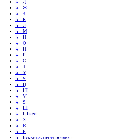
↳ Д
↳ Ж
↳ З
↳ К
↳ Л
↳ М
↳ Н
↳ О
↳ П
↳ Р
↳ С
↳ Т
↳ У
↳ Ч
↳ Ц
↳ Ш
↳ Ѵ
↳ Ѕ
↳ Щ
↳ І, Іжеи
↳ Х
↳ Є
↳ Ё
↳ Буквица. перепроявка