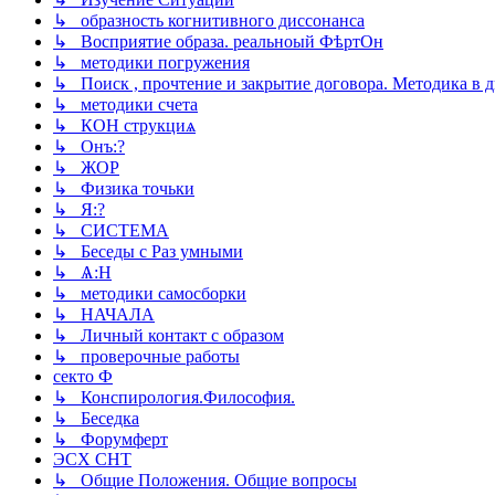
↳ образность когнитивного диссонанса
↳ Восприятие образа. реальноый ФѣртОн
↳ методики погружения
↳ Поиск , прочтение и закрытие договора. Методика в д
↳ методики счета
↳ КОН струкциѧ
↳ Онъ:?
↳ ЖОР
↳ Физика точьки
↳ Я:?
↳ СИСТЕМА
↳ Беседы с Раз умными
↳ Ѧ:Н
↳ методики самосборки
↳ НАЧАЛА
↳ Личный контакт с образом
↳ проверочные работы
секто Ф
↳ Конспирология.Философия.
↳ Беседка
↳ Форумферт
ЭСХ СНТ
↳ Общие Положения. Общие вопросы