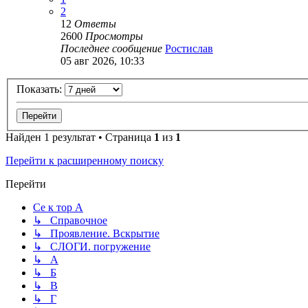
2
12
Ответы
2600
Просмотры
Последнее сообщение
Ростислав
05 авг 2026, 10:33
Показать:
Найден 1 результат • Страница
1
из
1
Перейти к расширенному поиску
Перейти
Се к тор А
↳ Справочное
↳ Проявление. Вскрытие
↳ СЛОГИ. погружение
↳ А
↳ Б
↳ В
↳ Г