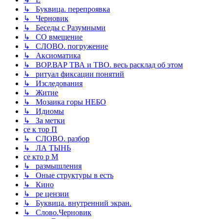
↳ Буквица. перепроявка
↳ Черновик
↳ Беседы с Разумными
↳ СО вмещение
↳ СЛОВО. погружение
↳ Аксиоматика
↳ ВОР.ВАР ТВА и ТВО. весь расклад об этом
↳ ритуал фиксации понятий
↳ Изследования
↳ Житие
↳ Мозаика горы НЕБО
↳ Идиомы
↳ За метки
се к тор П
↳ СЛОВО. разбор
↳ ЛА ТЫНЬ
се кто р М
↳ размышления
↳ Оные структуры в есть
↳ Кино
↳ ре цензии
↳ Буквица. внутренний экран.
↳ Слово.Черновик