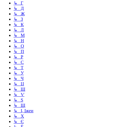
↳ Г
↳ Д
↳ Ж
↳ З
↳ К
↳ Л
↳ М
↳ Н
↳ О
↳ П
↳ Р
↳ С
↳ Т
↳ У
↳ Ч
↳ Ц
↳ Ш
↳ Ѵ
↳ Ѕ
↳ Щ
↳ І, Іжеи
↳ Х
↳ Є
↳ Ё