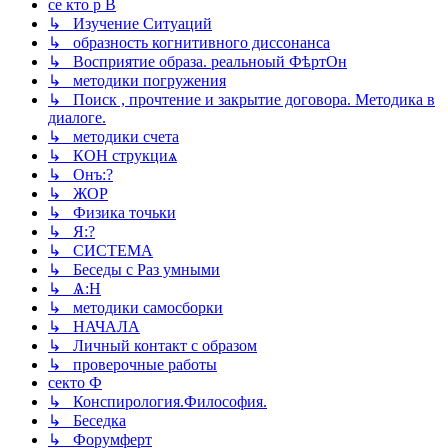
се кто р В
↳ Изучение Ситуаций
↳ образность когнитивного диссонанса
↳ Восприятие образа. реальноый ФѣртОн
↳ методики погружения
↳ Поиск , прочтение и закрытие договора. Методика в
диалоге.
↳ методики счета
↳ КОН струкциѧ
↳ Онъ:?
↳ ЖОР
↳ Физика точьки
↳ Я:?
↳ СИСТЕМА
↳ Беседы с Раз умными
↳ Ѧ:Н
↳ методики самосборки
↳ НАЧАЛА
↳ Личный контакт с образом
↳ проверочные работы
секто Ф
↳ Конспирология.Философия.
↳ Беседка
↳ Форумферт