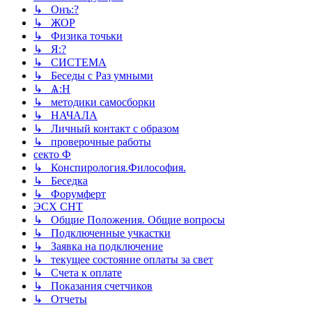
↳ Онъ:?
↳ ЖОР
↳ Физика точьки
↳ Я:?
↳ СИСТЕМА
↳ Беседы с Раз умными
↳ Ѧ:Н
↳ методики самосборки
↳ НАЧАЛА
↳ Личный контакт с образом
↳ проверочные работы
секто Ф
↳ Конспирология.Философия.
↳ Беседка
↳ Форумферт
ЭСХ СНТ
↳ Общие Положения. Общие вопросы
↳ Подключенные учкастки
↳ Заявка на подключение
↳ текущее состояние оплаты за свет
↳ Счета к оплате
↳ Показания счетчиков
↳ Отчеты