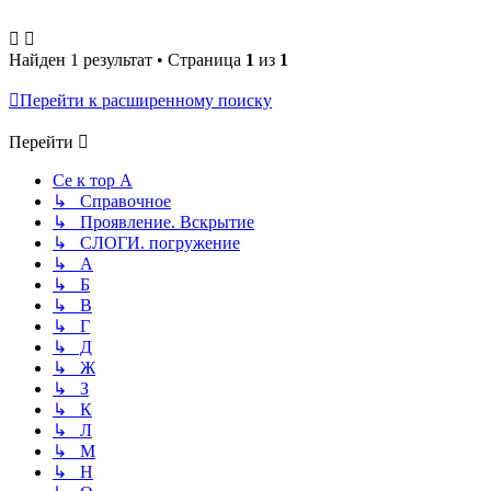
Найден 1 результат • Страница
1
из
1
Перейти к расширенному поиску
Перейти
Се к тор А
↳ Справочное
↳ Проявление. Вскрытие
↳ СЛОГИ. погружение
↳ А
↳ Б
↳ В
↳ Г
↳ Д
↳ Ж
↳ З
↳ К
↳ Л
↳ М
↳ Н