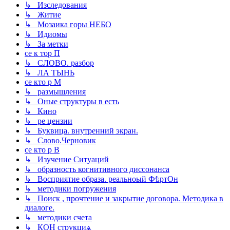
↳ Изследования
↳ Житие
↳ Мозаика горы НЕБО
↳ Идиомы
↳ За метки
се к тор П
↳ СЛОВО. разбор
↳ ЛА ТЫНЬ
се кто р М
↳ размышления
↳ Оные структуры в есть
↳ Кино
↳ ре цензии
↳ Буквица. внутренний экран.
↳ Слово.Черновик
се кто р В
↳ Изучение Ситуаций
↳ образность когнитивного диссонанса
↳ Восприятие образа. реальноый ФѣртОн
↳ методики погружения
↳ Поиск , прочтение и закрытие договора. Методика в
диалоге.
↳ методики счета
↳ КОН струкциѧ