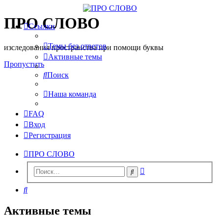
ПРО СЛОВО
Ссылки
Темы без ответов
изследования пространства при помощи буквы
Активные темы
Пропустить
Поиск
Наша команда
FAQ
Вход
Регистрация
ПРО СЛОВО
Расширенный
Поиск
поиск
Поиск
Активные темы