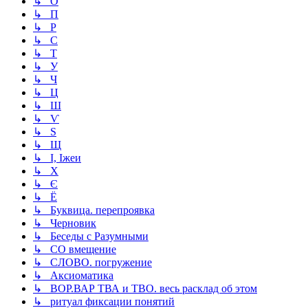
↳ О
↳ П
↳ Р
↳ С
↳ Т
↳ У
↳ Ч
↳ Ц
↳ Ш
↳ Ѵ
↳ Ѕ
↳ Щ
↳ І, Іжеи
↳ Х
↳ Є
↳ Ё
↳ Буквица. перепроявка
↳ Черновик
↳ Беседы с Разумными
↳ СО вмещение
↳ СЛОВО. погружение
↳ Аксиоматика
↳ ВОР.ВАР ТВА и ТВО. весь расклад об этом
↳ ритуал фиксации понятий