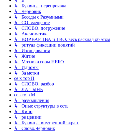
↳ Ё
↳ Буквица. перепроявка
↳ Черновик
↳ Беседы с Разумными
↳ СО вмещение
↳ СЛОВО. погружение
↳ Аксиоматика
↳ ВОР.ВАР ТВА и ТВО. весь расклад об этом
↳ ритуал фиксации понятий
↳ Изследования
↳ Житие
↳ Мозаика горы НЕБО
↳ Идиомы
↳ За метки
се к тор П
↳ СЛОВО. разбор
↳ ЛА ТЫНЬ
се кто р М
↳ размышления
↳ Оные структуры в есть
↳ Кино
↳ ре цензии
↳ Буквица. внутренний экран.
↳ Слово.Черновик