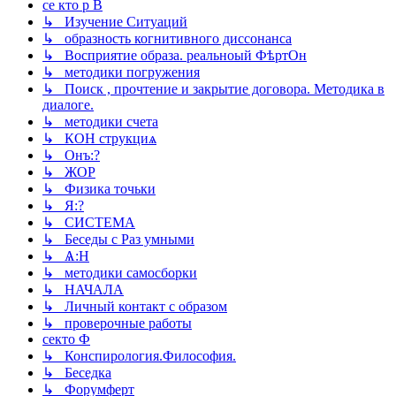
се кто р В
↳ Изучение Ситуаций
↳ образность когнитивного диссонанса
↳ Восприятие образа. реальноый ФѣртОн
↳ методики погружения
↳ Поиск , прочтение и закрытие договора. Методика в
диалоге.
↳ методики счета
↳ КОН струкциѧ
↳ Онъ:?
↳ ЖОР
↳ Физика точьки
↳ Я:?
↳ СИСТЕМА
↳ Беседы с Раз умными
↳ Ѧ:Н
↳ методики самосборки
↳ НАЧАЛА
↳ Личный контакт с образом
↳ проверочные работы
секто Ф
↳ Конспирология.Философия.
↳ Беседка
↳ Форумферт