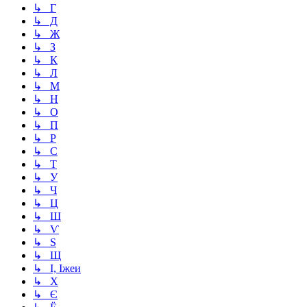
↳ Г
↳ Д
↳ Ж
↳ З
↳ К
↳ Л
↳ М
↳ Н
↳ О
↳ П
↳ Р
↳ С
↳ Т
↳ У
↳ Ч
↳ Ц
↳ Ш
↳ Ѵ
↳ Ѕ
↳ Щ
↳ І, Іжеи
↳ Х
↳ Є