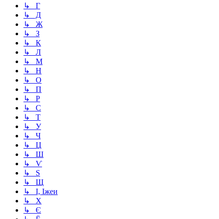
↳ Г
↳ Д
↳ Ж
↳ З
↳ К
↳ Л
↳ М
↳ Н
↳ О
↳ П
↳ Р
↳ С
↳ Т
↳ У
↳ Ч
↳ Ц
↳ Ш
↳ Ѵ
↳ Ѕ
↳ Щ
↳ І, Іжеи
↳ Х
↳ Є