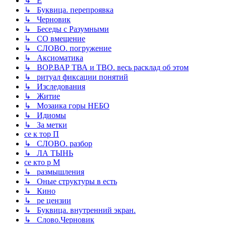
↳ Ё
↳ Буквица. перепроявка
↳ Черновик
↳ Беседы с Разумными
↳ СО вмещение
↳ СЛОВО. погружение
↳ Аксиоматика
↳ ВОР.ВАР ТВА и ТВО. весь расклад об этом
↳ ритуал фиксации понятий
↳ Изследования
↳ Житие
↳ Мозаика горы НЕБО
↳ Идиомы
↳ За метки
се к тор П
↳ СЛОВО. разбор
↳ ЛА ТЫНЬ
се кто р М
↳ размышления
↳ Оные структуры в есть
↳ Кино
↳ ре цензии
↳ Буквица. внутренний экран.
↳ Слово.Черновик