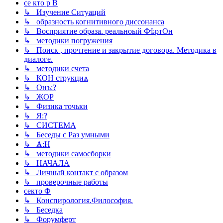
се кто р В
↳ Изучение Ситуаций
↳ образность когнитивного диссонанса
↳ Восприятие образа. реальноый ФѣртОн
↳ методики погружения
↳ Поиск , прочтение и закрытие договора. Методика в
диалоге.
↳ методики счета
↳ КОН струкциѧ
↳ Онъ:?
↳ ЖОР
↳ Физика точьки
↳ Я:?
↳ СИСТЕМА
↳ Беседы с Раз умными
↳ Ѧ:Н
↳ методики самосборки
↳ НАЧАЛА
↳ Личный контакт с образом
↳ проверочные работы
секто Ф
↳ Конспирология.Философия.
↳ Беседка
↳ Форумферт