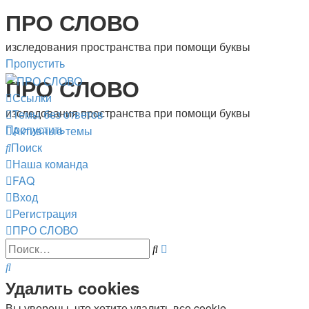
ПРО СЛОВО
изследования пространства при помощи буквы
Пропустить
ПРО СЛОВО
Ссылки
изследования пространства при помощи буквы
Темы без ответов
Пропустить
Активные темы
Поиск
Наша команда
FAQ
Вход
Регистрация
ПРО СЛОВО
Расширенный
Поиск
поиск
Поиск
Удалить cookies
Вы уверены, что хотите удалить все cookie,