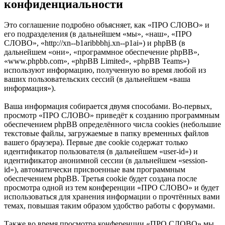
конфиденциальности
Это соглашение подробно объясняет, как «ПРО СЛОВО» и
его подразделения (в дальнейшем «мы», «наш», «ПРО
СЛОВО», «http://xn--b1aribbbhj.xn--p1ai») и phpBB (в
дальнейшем «они», «программное обеспечение phpBB»,
«www.phpbb.com», «phpBB Limited», «phpBB Teams»)
используют информацию, полученную во время любой из
ваших пользовательских сессий (в дальнейшем «ваша
информация»).
Ваша информация собирается двумя способами. Во-первых,
просмотр «ПРО СЛОВО» приведёт к созданию программным
обеспечением phpBB определённого числа cookies (небольшие
текстовые файлы, загружаемые в папку временных файлов
вашего браузера). Первые две cookie содержат только
идентификатор пользователя (в дальнейшем «user-id») и
идентификатор анонимной сессии (в дальнейшем «session-
id»), автоматически присвоенные вам программным
обеспечением phpBB. Третья cookie будет создана после
просмотра одной из тем конференции «ПРО СЛОВО» и будет
использоваться для хранения информации о прочтённых вами
темах, повышая таким образом удобство работы с форумами.
Также во время просмотра конференции «ПРО СЛОВО» мы