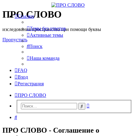
ПРО СЛОВО
Ссылки
Темы без ответов
изследования пространства при помощи буквы
Активные темы
Пропустить
Поиск
Наша команда
FAQ
Вход
Регистрация
ПРО СЛОВО
Расширенный
Поиск
поиск
Поиск
ПРО СЛОВО - Соглашение о