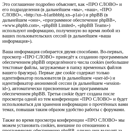
Это соглашение подробно объясняет, как «ПРО СЛОВО» и
его подразделения (в дальнейшем «мы», «наш», «ПРО
СЛОВО», «http://xn--b1aribbbhj.xn--p1ai») и phpBB (в
дальнейшем «они», «программное обеспечение phpBB»,
«www.phpbb.com», «phpBB Limited», «phpBB Teams»)
используют информацию, полученную во время любой из
ваших пользовательских сессий (в дальнейшем «ваша
информация»).
Ваша информация собирается двумя способами. Во-первых,
просмотр «ПРО СЛОВО» приведёт к созданию программным
обеспечением phpBB определённого числа cookies (небольшие
текстовые файлы, загружаемые в папку временных файлов
вашего браузера). Первые две cookie содержат только
идентификатор пользователя (в дальнейшем «user-id») и
идентификатор анонимной сессии (в дальнейшем «session-
id»), автоматически присвоенные вам программным
обеспечением phpBB. Третья cookie будет создана после
просмотра одной из тем конференции «ПРО СЛОВО» и будет
использоваться для хранения информации о прочтённых вами
темах, повышая таким образом удобство работы с форумами.
Также во время просмотра конференции «ПРО СЛОВО» мы
можем установить cookies, внешние по отношению к
программному обеспечению phpBB, однако они выходят за