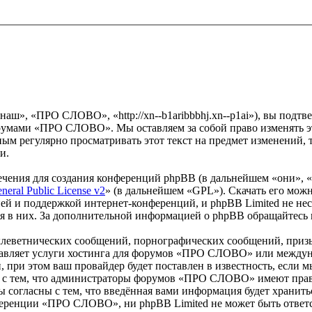
», «ПРО СЛОВО», «http://xn--b1aribbbhj.xn--p1ai»), вы подтве
форумами «ПРО СЛОВО». Мы оставляем за собой право изменять э
мным регулярно просматривать этот текст на предмет изменени
и.
чения для создания конференций phpBB (в дальнейшем «они», 
eral Public License v2
» (в дальнейшем «GPL»). Скачать его мож
ей и поддержкой интернет-конференций, и phpBB Limited не нес
ия в них. За дополнительной информацией о phpBB обращайтесь
клеветнических сообщений, порнографических сообщений, приз
ставляет услуги хостинга для форумов «ПРО СЛОВО» или между
при этом ваш провайдер будет поставлен в известность, если м
ь с тем, что администраторы форумов «ПРО СЛОВО» имеют право
 согласны с тем, что введённая вами информация будет хранитьс
еренции «ПРО СЛОВО», ни phpBB Limited не может быть ответст