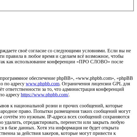
рждаете своё согласие со следующими условиями. Если вы не
ти правила в любое время и сделаем всё возможное, чтобы
й, так как использование конференции «ПРО СЛОВО» после
«программное обеспечение phpBB», «www.phpbb.com», «phpBB
но по адресу
www.phpbb.com
. Ограничения лицензии GPL для
ёт ответственности за то, что администрация конференций
 по адресу
https://www.phpbb.com/
.
ывов к национальной розни и прочих сообщений, которые
народное право. Попытки размещения таких сообщений могут
ы сочтём это нужным. IP-адреса всех сообщений сохраняются
 удалить, отредактировать, перенести или закрыть любую
я в базе данных. Хотя эта информация не будет открыта
венна за действия хакеров, которые могут привести к