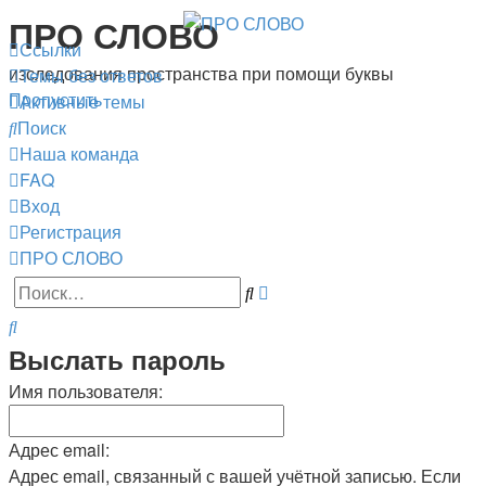
ПРО СЛОВО
Ссылки
изследования пространства при помощи буквы
Темы без ответов
Пропустить
Активные темы
Поиск
Наша команда
FAQ
Вход
Регистрация
ПРО СЛОВО
Расширенный
Поиск
поиск
Поиск
Выслать пароль
Имя пользователя:
Адрес email:
Адрес email, связанный с вашей учётной записью. Если