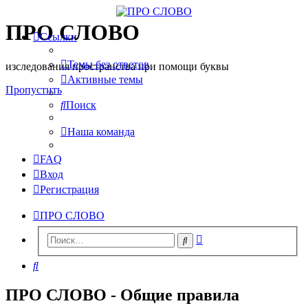
ПРО СЛОВО
Ссылки
Темы без ответов
изследования пространства при помощи буквы
Активные темы
Пропустить
Поиск
Наша команда
FAQ
Вход
Регистрация
ПРО СЛОВО
Расширенный
Поиск
поиск
Поиск
ПРО СЛОВО - Общие правила