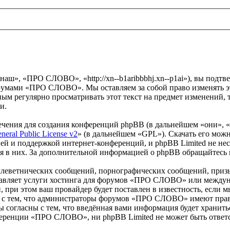
», «ПРО СЛОВО», «http://xn--b1aribbbhj.xn--p1ai»), вы подтве
форумами «ПРО СЛОВО». Мы оставляем за собой право изменять э
мным регулярно просматривать этот текст на предмет изменени
и.
чения для создания конференций phpBB (в дальнейшем «они», 
eral Public License v2
» (в дальнейшем «GPL»). Скачать его мож
ей и поддержкой интернет-конференций, и phpBB Limited не нес
ия в них. За дополнительной информацией о phpBB обращайтесь
клеветнических сообщений, порнографических сообщений, приз
ставляет услуги хостинга для форумов «ПРО СЛОВО» или между
при этом ваш провайдер будет поставлен в известность, если м
ь с тем, что администраторы форумов «ПРО СЛОВО» имеют право
 согласны с тем, что введённая вами информация будет хранитьс
еренции «ПРО СЛОВО», ни phpBB Limited не может быть ответст