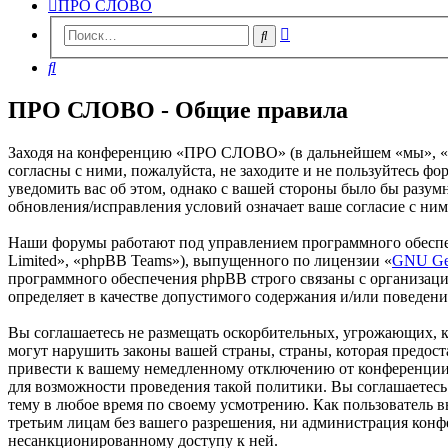
ПРО СЛОВО
Расширенный
Поиск
поиск
Поиск
ПРО СЛОВО - Общие правила
Заходя на конференцию «ПРО СЛОВО» (в дальнейшем «мы», «наш
согласны с ними, пожалуйста, не заходите и не пользуйтесь 
уведомить вас об этом, однако с вашей стороны было бы разу
обновления/исправления условий означает ваше согласие с ним
Наши форумы работают под управлением программного обеспе
Limited», «phpBB Teams»), выпущенного по лицензии «
GNU Gen
программного обеспечения phpBB строго связаны с организаци
определяет в качестве допустимого содержания и/или поведен
Вы соглашаетесь не размещать оскорбительных, угрожающих, 
могут нарушить законы вашей страны, страны, которая предо
привести к вашему немедленному отключению от конференции, 
для возможности проведения такой политики. Вы соглашаетес
тему в любое время по своему усмотрению. Как пользователь вы
третьим лицам без вашего разрешения, ни администрация конф
несанкционированному доступу к ней.