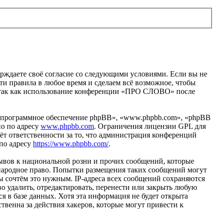
рждаете своё согласие со следующими условиями. Если вы не
ти правила в любое время и сделаем всё возможное, чтобы
й, так как использование конференции «ПРО СЛОВО» после
«программное обеспечение phpBB», «www.phpbb.com», «phpBB
но по адресу
www.phpbb.com
. Ограничения лицензии GPL для
ёт ответственности за то, что администрация конференций
 по адресу
https://www.phpbb.com/
.
ывов к национальной розни и прочих сообщений, которые
народное право. Попытки размещения таких сообщений могут
ы сочтём это нужным. IP-адреса всех сообщений сохраняются
 удалить, отредактировать, перенести или закрыть любую
я в базе данных. Хотя эта информация не будет открыта
венна за действия хакеров, которые могут привести к