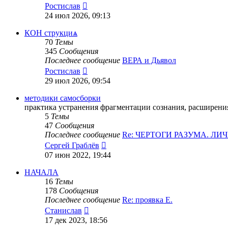
Перейти
Ростислав
к
24 июл 2026, 09:13
последнему
сообщению
КОН струкциѧ
70
Темы
345
Сообщения
Последнее сообщение
ВЕРА и Дьявол
Перейти
Ростислав
к
29 июл 2026, 09:54
последнему
сообщению
методики самосборки
практика устранения фрагментации сознания, расширения
5
Темы
47
Сообщения
Последнее сообщение
Re: ЧЕРТОГИ РАЗУМА. Л
Перейти
Сергей Граблёв
к
07 июн 2022, 19:44
последнему
сообщению
НАЧАЛА
16
Темы
178
Сообщения
Последнее сообщение
Re: проявка Е.
Перейти
Станислав
к
17 дек 2023, 18:56
последнему