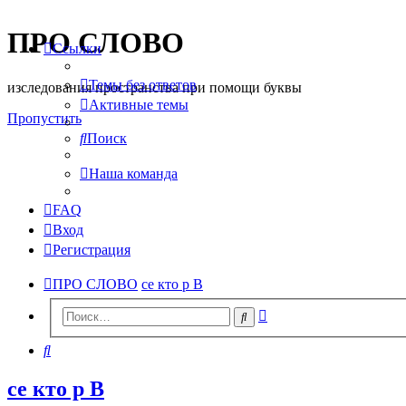
ПРО СЛОВО
Ссылки
Темы без ответов
изследования пространства при помощи буквы
Активные темы
Пропустить
Поиск
Наша команда
FAQ
Вход
Регистрация
ПРО СЛОВО
се кто р В
Расширенный
Поиск
поиск
Поиск
се кто р В