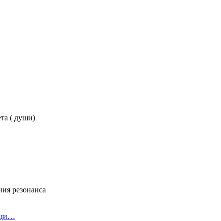
та ( души)
ния резонанса
 ци…