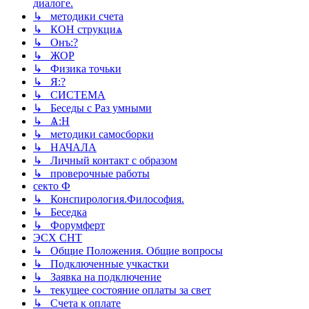
диалоге.
↳ методики счета
↳ КОН струкциѧ
↳ Онъ:?
↳ ЖОР
↳ Физика точьки
↳ Я:?
↳ СИСТЕМА
↳ Беседы с Раз умными
↳ Ѧ:Н
↳ методики самосборки
↳ НАЧАЛА
↳ Личный контакт с образом
↳ проверочные работы
секто Ф
↳ Конспирология.Философия.
↳ Беседка
↳ Форумферт
ЭСХ СНТ
↳ Общие Положения. Общие вопросы
↳ Подключенные учкастки
↳ Заявка на подключение
↳ текущее состояние оплаты за свет
↳ Счета к оплате