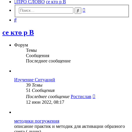
ПРО СЛОВО
се кто р В
Расширенный
Поиск
поиск
Поиск
се кто р В
Форум
Темы
Сообщения
Последнее сообщение
Изучение Ситуаций
39
Темы
51
Сообщения
Перейти
Последнее сообщение
Ростислав
к
12 июн 2022, 08:17
последнему
сообщению
методики погружения
описание практик и методик для активации образного
счета ( души)