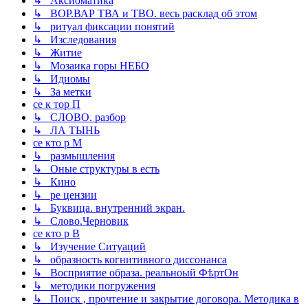
↳ Аксиоматика
↳ ВОР.ВАР ТВА и ТВО. весь расклад об этом
↳ ритуал фиксации понятий
↳ Изследования
↳ Житие
↳ Мозаика горы НЕБО
↳ Идиомы
↳ За метки
се к тор П
↳ СЛОВО. разбор
↳ ЛА ТЫНЬ
се кто р М
↳ размышления
↳ Оные структуры в есть
↳ Кино
↳ ре цензии
↳ Буквица. внутренний экран.
↳ Слово.Черновик
се кто р В
↳ Изучение Ситуаций
↳ образность когнитивного диссонанса
↳ Восприятие образа. реальноый ФѣртОн
↳ методики погружения
↳ Поиск , прочтение и закрытие договора. Методика в