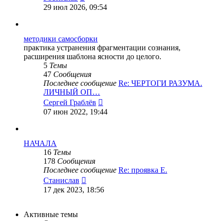
к
29 июл 2026, 09:54
последнему
сообщению
методики самосборки
практика устранения фрагментации сознания,
расширения шаблона ясности до целого.
5
Темы
47
Сообщения
Последнее сообщение
Re: ЧЕРТОГИ РАЗУМА.
ЛИЧНЫЙ ОП…
Перейти
Сергей Граблёв
к
07 июн 2022, 19:44
последнему
сообщению
НАЧАЛА
16
Темы
178
Сообщения
Последнее сообщение
Re: проявка Е.
Перейти
Станислав
к
17 дек 2023, 18:56
последнему
сообщению
Активные темы