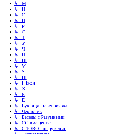
↳ М
↳ Н
↳ О
↳ П
↳ Р
↳ С
↳ Т
↳ У
↳ Ч
↳ Ц
↳ Ш
↳ Ѵ
↳ Ѕ
↳ Щ
↳ І, Іжеи
↳ Х
↳ Є
↳ Ё
↳ Буквица. перепроявка
↳ Черновик
↳ Беседы с Разумными
↳ СО вмещение
↳ СЛОВО. погружение