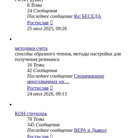
8
Темы
24
Сообщения
Последнее сообщение
Re: БЕСЕДА
Перейти
Ростислав
к
25 июл 2025, 09:26
последнему
сообщению
методики счета
способы образного чтения, методы настройки для
получения резонанса
16
Темы
42
Сообщения
Последнее сообщение
Сворачивание
многозначных ци…
Перейти
Ростислав
к
24 июл 2026, 09:13
последнему
сообщению
КОН струкциѧ
70
Темы
345
Сообщения
Последнее сообщение
ВЕРА и Дьявол
Перейти
Ростислав