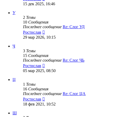
к
15 дек 2025, 16:46
последнему
сообщению
У
2
Темы
10
Сообщения
Последнее сообщение
Re: Слог УД
Перейти
Ростислав
к
29 мар 2026, 10:15
последнему
сообщению
Ч
3
Темы
15
Сообщения
Последнее сообщение
Re: Слог ЧЬ
Перейти
Ростислав
к
05 мар 2025, 08:50
последнему
сообщению
Ц
1
Темы
16
Сообщения
Последнее сообщение
Re: Слог ЦА
Перейти
Ростислав
к
18 фев 2021, 10:52
последнему
сообщению
Ш