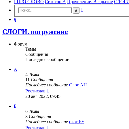
ПРО СЛОВО
Се к тор А
Проявление. Вскрытие
СЛОГИ.
Расширенный
Поиск
поиск
Поиск
СЛОГИ. погружение
Форум
Темы
Сообщения
Последнее сообщение
А
4
Темы
11
Сообщения
Последнее сообщение
Слог АН
Перейти
Ростислав
к
20 авг 2022, 09:45
последнему
сообщению
Б
6
Темы
8
Сообщения
Последнее сообщение
слог БУ
Перейти
Ростислав