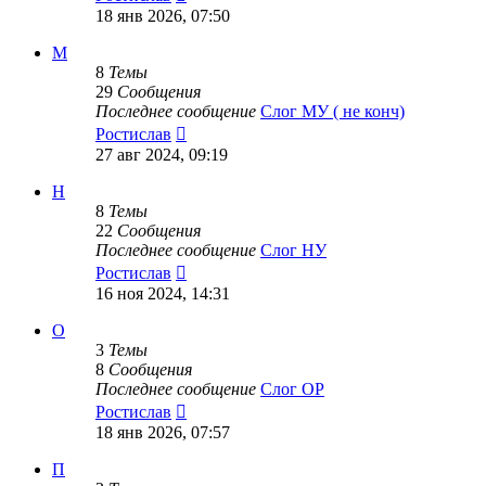
к
18 янв 2026, 07:50
последнему
сообщению
М
8
Темы
29
Сообщения
Последнее сообщение
Слог МУ ( не конч)
Перейти
Ростислав
к
27 авг 2024, 09:19
последнему
сообщению
Н
8
Темы
22
Сообщения
Последнее сообщение
Слог НУ
Перейти
Ростислав
к
16 ноя 2024, 14:31
последнему
сообщению
О
3
Темы
8
Сообщения
Последнее сообщение
Слог ОР
Перейти
Ростислав
к
18 янв 2026, 07:57
последнему
сообщению
П