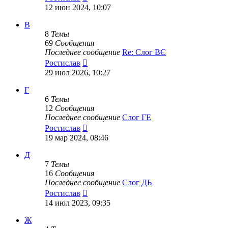
к
12 июн 2024, 10:07
последнему
сообщению
В
8
Темы
69
Сообщения
Последнее сообщение
Re: Слог ВЄ
Перейти
Ростислав
к
29 июл 2026, 10:27
последнему
сообщению
Г
6
Темы
12
Сообщения
Последнее сообщение
Слог ГЕ
Перейти
Ростислав
к
19 мар 2024, 08:46
последнему
сообщению
Д
7
Темы
16
Сообщения
Последнее сообщение
Слог ДЬ
Перейти
Ростислав
к
14 июл 2023, 09:35
последнему
сообщению
Ж