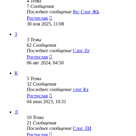
4
Темы
7
Сообщения
Последнее сообщение
Re: Слог ЖЬ
Перейти
Ростислав
к
30 ноя 2025, 11:08
последнему
сообщению
З
3
Темы
62
Сообщения
Последнее сообщение
Слог Zе
Перейти
Ростислав
к
06 авг 2024, 04:50
последнему
сообщению
К
5
Темы
32
Сообщения
Последнее сообщение
слог Кɤ
Перейти
Ростислав
к
04 июн 2023, 10:31
последнему
сообщению
Л
10
Темы
21
Сообщения
Последнее сообщение
Слог ЛИ
Перейти
Ростислав