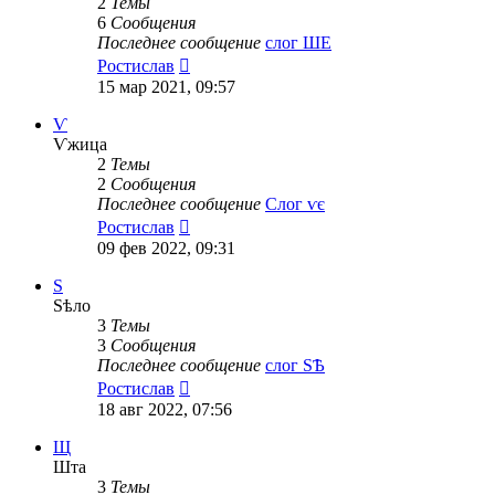
2
Темы
6
Сообщения
Последнее сообщение
слог ШЕ
Перейти
Ростислав
к
15 мар 2021, 09:57
последнему
сообщению
Ѵ
Ѵжица
2
Темы
2
Сообщения
Последнее сообщение
Слог ѵє
Перейти
Ростислав
к
09 фев 2022, 09:31
последнему
сообщению
Ѕ
Ѕѣло
3
Темы
3
Сообщения
Последнее сообщение
слог ЅѢ
Перейти
Ростислав
к
18 авг 2022, 07:56
последнему
сообщению
Щ
Шта
3
Темы