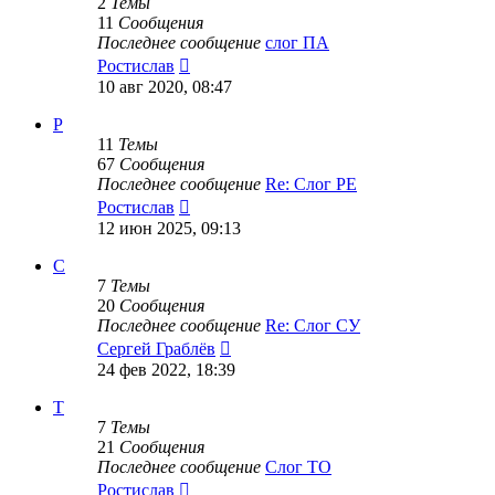
2
Темы
11
Сообщения
Последнее сообщение
слог ПА
Перейти
Ростислав
к
10 авг 2020, 08:47
последнему
сообщению
Р
11
Темы
67
Сообщения
Последнее сообщение
Re: Слог РЕ
Перейти
Ростислав
к
12 июн 2025, 09:13
последнему
сообщению
С
7
Темы
20
Сообщения
Последнее сообщение
Re: Слог СУ
Перейти
Сергей Граблёв
к
24 фев 2022, 18:39
последнему
сообщению
Т
7
Темы
21
Сообщения
Последнее сообщение
Слог ТО
Перейти
Ростислав