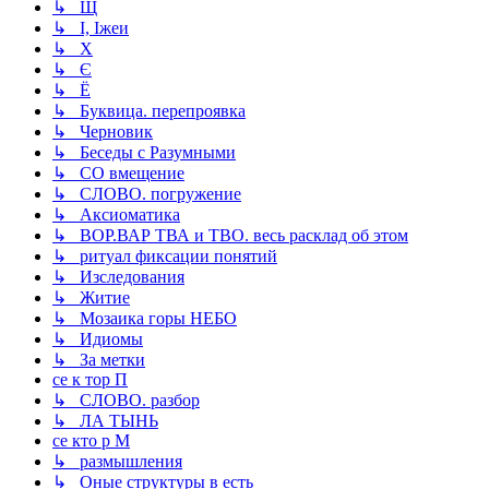
↳ Щ
↳ І, Іжеи
↳ Х
↳ Є
↳ Ё
↳ Буквица. перепроявка
↳ Черновик
↳ Беседы с Разумными
↳ СО вмещение
↳ СЛОВО. погружение
↳ Аксиоматика
↳ ВОР.ВАР ТВА и ТВО. весь расклад об этом
↳ ритуал фиксации понятий
↳ Изследования
↳ Житие
↳ Мозаика горы НЕБО
↳ Идиомы
↳ За метки
се к тор П
↳ СЛОВО. разбор
↳ ЛА ТЫНЬ
се кто р М
↳ размышления
↳ Оные структуры в есть