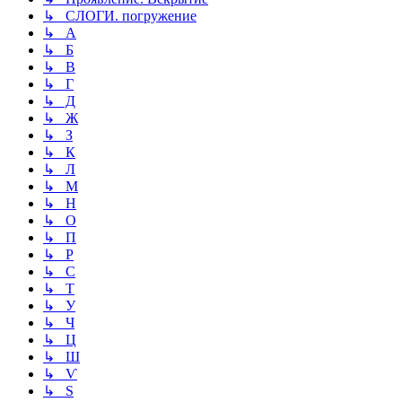
↳ СЛОГИ. погружение
↳ А
↳ Б
↳ В
↳ Г
↳ Д
↳ Ж
↳ З
↳ К
↳ Л
↳ М
↳ Н
↳ О
↳ П
↳ Р
↳ С
↳ Т
↳ У
↳ Ч
↳ Ц
↳ Ш
↳ Ѵ
↳ Ѕ