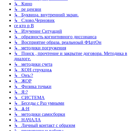
↳ Кино
↳ ре цензии
↳ Буквица. внутренний экран.
↳ Слово.Черновик
се кто р В
↳ Изучение Ситуаций
↳ образность когнитивного диссонанса
↳ Восприятие образа. реальноый ФѣртОн
↳ методики погружения
↳ Поиск , прочтение и закрытие договора. Методика в
диалоге.
↳ методики счета
↳ КОН струкциѧ
↳ Онъ:?
↳ ЖОР
↳ Физика точьки
↳ Я:?
↳ СИСТЕМА
↳ Беседы с Раз умными
↳ Ѧ:Н
↳ методики самосборки
↳ НАЧАЛА
↳ Личный контакт с образом
↳ проверочные работы