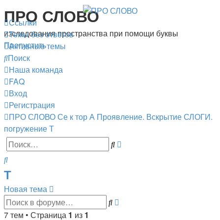
ПРО СЛОВО
Ссылки
изследования пространства при помощи буквы
Темы без ответов
Пропустить
Активные темы
Поиск
Наша команда
FAQ
Вход
Регистрация
ПРО СЛОВО
Се к тор А
Проявление. Вскрытие
СЛОГИ.
погружение
Т
Расширенный
Поиск
поиск
Поиск
Т
Новая тема
Расширенный
Поиск
поиск
7 тем • Страница
1
из
1