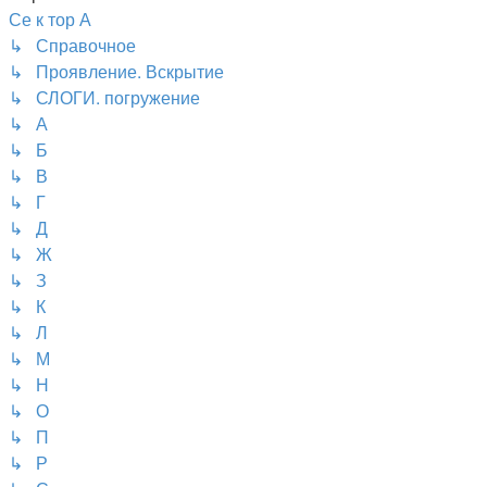
Се к тор А
↳ Справочное
↳ Проявление. Вскрытие
↳ СЛОГИ. погружение
↳ А
↳ Б
↳ В
↳ Г
↳ Д
↳ Ж
↳ З
↳ К
↳ Л
↳ М
↳ Н
↳ О
↳ П
↳ Р