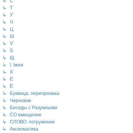
↳ С
↳ Т
↳ У
↳ Ч
↳ Ц
↳ Ш
↳ Ѵ
↳ Ѕ
↳ Щ
↳ І, Іжеи
↳ Х
↳ Є
↳ Ё
↳ Буквица. перепроявка
↳ Черновик
↳ Беседы с Разумными
↳ СО вмещение
↳ СЛОВО. погружение
↳ Аксиоматика