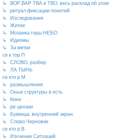
↳ ВОР.ВАР ТВА и ТВО. весь расклад об этом
↳ ритуал фиксации понятий
↳ Изследования
↳ Житие
↳ Мозаика горы НЕБО
↳ Идиомы
↳ За метки
се к тор П
↳ СЛОВО. разбор
↳ ЛА ТЫНЬ
се кто р М
↳ размышления
↳ Оные структуры в есть
↳ Кино
↳ ре цензии
↳ Буквица. внутренний экран.
↳ Слово.Черновик
се кто р В
↳ Изучение Ситуаций