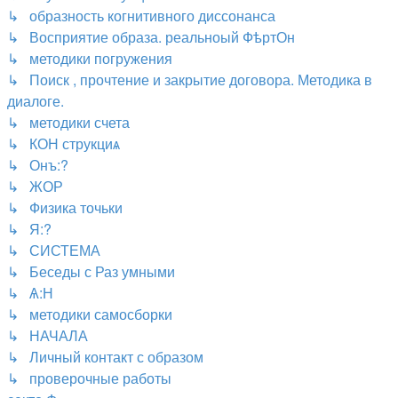
↳ образность когнитивного диссонанса
↳ Восприятие образа. реальноый ФѣртОн
↳ методики погружения
↳ Поиск , прочтение и закрытие договора. Методика в
диалоге.
↳ методики счета
↳ КОН струкциѧ
↳ Онъ:?
↳ ЖОР
↳ Физика точьки
↳ Я:?
↳ СИСТЕМА
↳ Беседы с Раз умными
↳ Ѧ:Н
↳ методики самосборки
↳ НАЧАЛА
↳ Личный контакт с образом
↳ проверочные работы