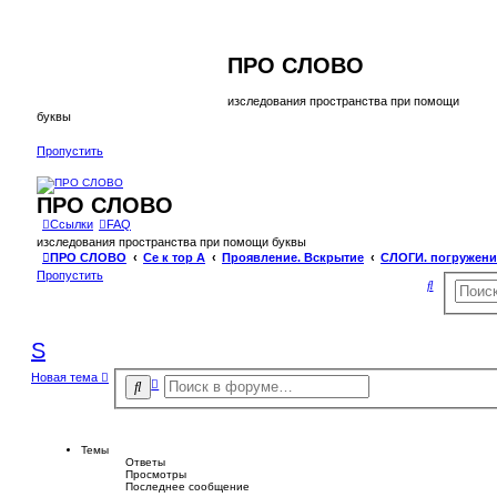
ПРО СЛОВО
изследования пространства при помощи
буквы
Пропустить
ПРО СЛОВО
Ссылки
FAQ
изследования пространства при помощи буквы
ПРО СЛОВО
Се к тор А
Проявление. Вскрытие
СЛОГИ. погружени
Пропустить
П
о
и
Ѕ
с
Новая тема
Р
П
к
а
о
с
и
ш
с
и
р
Темы
к
е
Ответы
н
Просмотры
Последнее сообщение
н