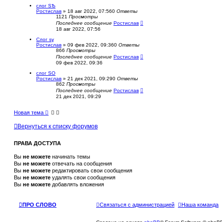
ы
слог ЅѢ
й
Ростислав
» 18 авг 2022, 07:56
0
Ответы
п
1121
Просмотры
о
Последнее сообщение
Ростислав
и
18 авг 2022, 07:56
с
к
Слог ѕɣ
Ростислав
» 09 фев 2022, 09:36
0
Ответы
866
Просмотры
Последнее сообщение
Ростислав
09 фев 2022, 09:36
слог SO
Ростислав
» 21 дек 2021, 09:29
0
Ответы
862
Просмотры
Последнее сообщение
Ростислав
21 дек 2021, 09:29
Новая тема
Вернуться к списку форумов
ПРАВА ДОСТУПА
Вы
не можете
начинать темы
Вы
не можете
отвечать на сообщения
Вы
не можете
редактировать свои сообщения
Вы
не можете
удалять свои сообщения
Вы
не можете
добавлять вложения
ПРО СЛОВО
Связаться с администрацией
Наша команда