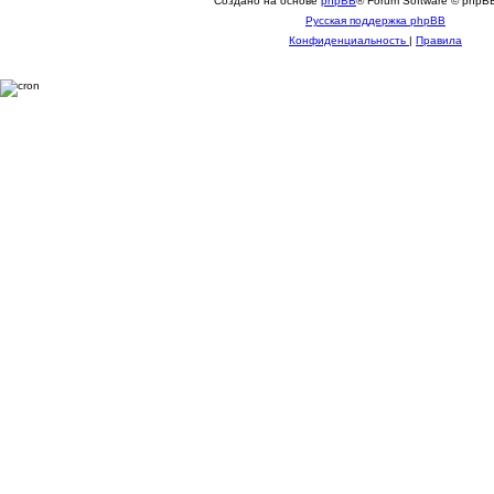
Создано на основе
phpBB
® Forum Software © phpBB
Русская поддержка phpBB
Конфиденциальность
|
Правила