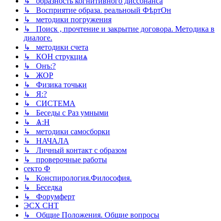
↳ образность когнитивного диссонанса
↳ Восприятие образа. реальноый ФѣртОн
↳ методики погружения
↳ Поиск , прочтение и закрытие договора. Методика в
диалоге.
↳ методики счета
↳ КОН струкциѧ
↳ Онъ:?
↳ ЖОР
↳ Физика точьки
↳ Я:?
↳ СИСТЕМА
↳ Беседы с Раз умными
↳ Ѧ:Н
↳ методики самосборки
↳ НАЧАЛА
↳ Личный контакт с образом
↳ проверочные работы
секто Ф
↳ Конспирология.Философия.
↳ Беседка
↳ Форумферт
ЭСХ СНТ
↳ Общие Положения. Общие вопросы