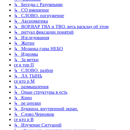
↳ Беседы с Разумными
↳ СО вмещение
↳ СЛОВО. погружение
↳ Аксиоматика
↳ ВОР.ВАР ТВА и ТВО. весь расклад об этом
↳ ритуал фиксации понятий
↳ Изследования
↳ Житие
↳ Мозаика горы НЕБО
↳ Идиомы
↳ За метки
се к тор П
↳ СЛОВО. разбор
↳ ЛА ТЫНЬ
се кто р М
↳ размышления
↳ Оные структуры в есть
↳ Кино
↳ ре цензии
↳ Буквица. внутренний экран.
↳ Слово.Черновик
се кто р В
↳ Изучение Ситуаций