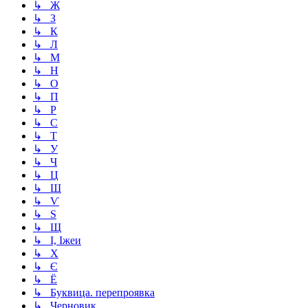
↳ Ж
↳ З
↳ К
↳ Л
↳ М
↳ Н
↳ О
↳ П
↳ Р
↳ С
↳ Т
↳ У
↳ Ч
↳ Ц
↳ Ш
↳ Ѵ
↳ Ѕ
↳ Щ
↳ І, Іжеи
↳ Х
↳ Є
↳ Ё
↳ Буквица. перепроявка
↳ Черновик