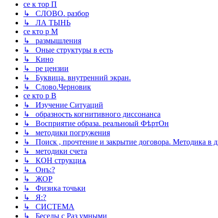
се к тор П
↳ СЛОВО. разбор
↳ ЛА ТЫНЬ
се кто р М
↳ размышления
↳ Оные структуры в есть
↳ Кино
↳ ре цензии
↳ Буквица. внутренний экран.
↳ Слово.Черновик
се кто р В
↳ Изучение Ситуаций
↳ образность когнитивного диссонанса
↳ Восприятие образа. реальноый ФѣртОн
↳ методики погружения
↳ Поиск , прочтение и закрытие договора. Методика в д
↳ методики счета
↳ КОН струкциѧ
↳ Онъ:?
↳ ЖОР
↳ Физика точьки
↳ Я:?
↳ СИСТЕМА
↳ Беседы с Раз умными