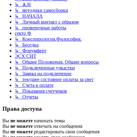
↳ Ѧ:Н
↳ методики самосборки
↳ НАЧАЛА
↳ Личный контакт с образом
↳ проверочные работы
секто Ф
↳ Конспирология.Философия.
↳ Беседка
↳ Форумферт
ЭСХ СНТ
↳ Общие Положения. Общие вопросы
↳ Подключенные учкастки
↳ Заявка на подключение
↳ текущее состояние оплаты за свет
↳ Счета к оплате
↳ Показания счетчиков
↳ Отчеты
Права доступа
Вы
не можете
начинать темы
Вы
не можете
отвечать на сообщения
Вы
не можете
редактировать свои сообщения