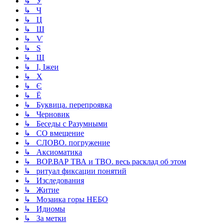
↳ У
↳ Ч
↳ Ц
↳ Ш
↳ Ѵ
↳ Ѕ
↳ Щ
↳ І, Іжеи
↳ Х
↳ Є
↳ Ё
↳ Буквица. перепроявка
↳ Черновик
↳ Беседы с Разумными
↳ СО вмещение
↳ СЛОВО. погружение
↳ Аксиоматика
↳ ВОР.ВАР ТВА и ТВО. весь расклад об этом
↳ ритуал фиксации понятий
↳ Изследования
↳ Житие
↳ Мозаика горы НЕБО
↳ Идиомы
↳ За метки