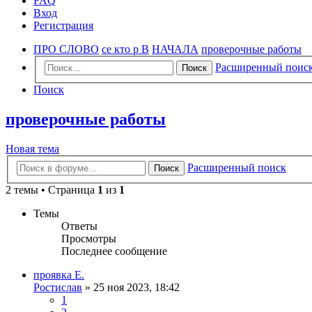
FAQ
Вход
Регистрация
ПРО СЛОВО
се кто р В
НАЧАЛА
проверочные работы
Расширенный поис
Поиск
Поиск
проверочные работы
Новая тема
Расширенный поиск
Поиск
2 темы • Страница
1
из
1
Темы
Ответы
Просмотры
Последнее сообщение
проявка Е.
Ростислав
»
25 ноя 2023, 18:42
1