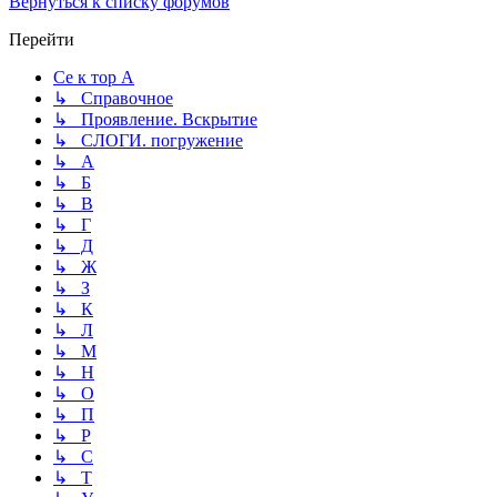
Вернуться к списку форумов
Перейти
Се к тор А
↳ Справочное
↳ Проявление. Вскрытие
↳ СЛОГИ. погружение
↳ А
↳ Б
↳ В
↳ Г
↳ Д
↳ Ж
↳ З
↳ К
↳ Л
↳ М
↳ Н
↳ О
↳ П
↳ Р
↳ С
↳ Т