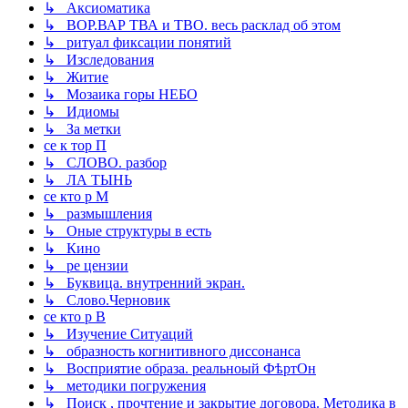
↳ Аксиоматика
↳ ВОР.ВАР ТВА и ТВО. весь расклад об этом
↳ ритуал фиксации понятий
↳ Изследования
↳ Житие
↳ Мозаика горы НЕБО
↳ Идиомы
↳ За метки
се к тор П
↳ СЛОВО. разбор
↳ ЛА ТЫНЬ
се кто р М
↳ размышления
↳ Оные структуры в есть
↳ Кино
↳ ре цензии
↳ Буквица. внутренний экран.
↳ Слово.Черновик
се кто р В
↳ Изучение Ситуаций
↳ образность когнитивного диссонанса
↳ Восприятие образа. реальноый ФѣртОн
↳ методики погружения
↳ Поиск , прочтение и закрытие договора. Методика в