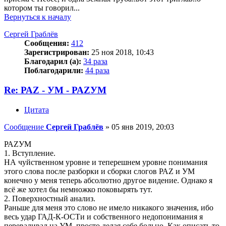
котором ты говорил...
Вернуться к началу
Сергей Граблёв
Сообщения:
412
Зарегистрирован:
25 ноя 2018, 10:43
Благодарил (а):
34 раза
Поблагодарили:
44 раза
Re: РАZ - УМ - РАZУМ
Цитата
Сообщение
Сергей Граблёв
»
05 янв 2019, 20:03
РАZУМ
1. Вступление.
НА чуйственном уровне и теперешнем уровне понимания
этого слова после разборки и сборки слогов РАZ и УМ
конечно у меня теперь абсолютно другое видение. Однако я
всё же хотел бы немножко поковырять тут.
2. Поверхностный анализ.
Раньше для меня это слово не имело никакого значения, ибо
весь удар ГАД-К-ОСТи и собственного недопонимания я
переваливал на УМ, просто делая себе больно. Как описать то,