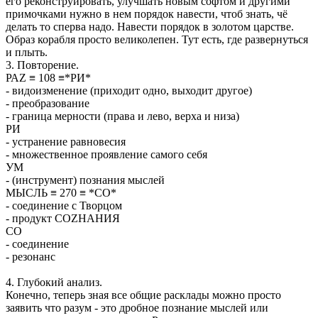
его реконструировать, улучшать новым софтом и другими
примочками нужно в нем порядок навести, чтоб знать, чё
делать то сперва надо. Навести порядок в золотом царстве.
Образ корабля просто великолепен. Тут есть, где развернуться
и плыть.
3. Повторение.
РАZ ≡ 108 ≡*РИ*
- видоизменение (приходит одно, выходит другое)
- преобразование
- граница мерности (права и лево, верха и низа)
РИ
- устранение равновесия
- множественное проявление самого себя
УМ
- (инструмент) познания мыслей
МЫСЛЬ ≡ 270 ≡ *СО*
- соединение с Творцом
- продукт СОZНАНИЯ
СО
- соединение
- резонанс
4. Глубокий анализ.
Конечно, теперь зная все общие расклады можно просто
заявить что разум - это дробное познание мыслей или