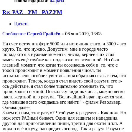
Поблагодарили:
44 раза
Re: РАZ - УМ - РАZУМ
Цитата
Сообщение
Сергей Граблёв
»
06 янв 2019, 13:08
На счет источник ферт 5000 или источник глаголи 3000 - это
круто. То, что нужно. Допустим, мне в городе часто
попадаются в нужные моменты числа, вернее я их стал
замечать ещё глубже как подсказки от вселенной. Но был
главный момент, что когда ты осознаешь себя и, то, что с
тобой происходит в момент появления чисел, ты
испытываешь особое чувство - твоя обратная связь с тем, что
происходит. Теперь, когда я стал видеть свой разум и его в-
ось-действие, я стал более тщательно отсеивать то, что
происходит со мной. Поскольку видишь числа, можно легко
пасть жертвой игр разума. "Величайший враг прячется там,
где меньше всего ожидаешь его найти" - фильм Револьвер.
Однако далее.
Зачем он нам, этот разум? Чтоб уметь разделять. Как нож. Но
нож этот РАЗный бывает. Один для защиты и нападения,
другой для приготовления пищи, третий для охоты и т.п. А
можно всё в кучу, нагородить огород. Так и разум. Разум не