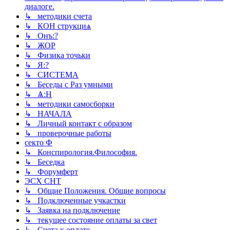
диалоге.
↳ методики счета
↳ КОН струкциѧ
↳ Онъ:?
↳ ЖОР
↳ Физика точьки
↳ Я:?
↳ СИСТЕМА
↳ Беседы с Раз умными
↳ Ѧ:Н
↳ методики самосборки
↳ НАЧАЛА
↳ Личный контакт с образом
↳ проверочные работы
секто Ф
↳ Конспирология.Философия.
↳ Беседка
↳ Форумферт
ЭСХ СНТ
↳ Общие Положения. Общие вопросы
↳ Подключенные учкастки
↳ Заявка на подключение
↳ текущее состояние оплаты за свет
↳ Счета к оплате