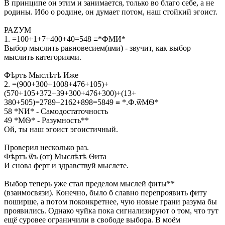
В принципе он этим и занимается, только во благо себе, а не
родины. Ибо о родине, он думает потом, наш стойкий эгоист.
РАZУМ
1. =100+1+7+400+40=548 ≡*ФМИ*
Выбор мыслить равновесием(ями) - звучит, как выбор
мыслить категориями.
Фѣртъ Мыслѣтѣ Иже
2. =(900+300+1008+476+105)+
(570+105+372+39+300+476+300)+(13+
380+505)=2789+2162+898=5849 ≡ *.Ф.ѿМѲ*
58 *NИ* - Самодостаточность
49 *МѲ* - Разумность**
Ой, ты наш эгоист эгоистичный.
Проверил несколько раз.
Фѣртъ ѿъ (от) Мыслѣтѣ Ѳита
И снова ферт и здравствуй мыслете.
Выбор теперь уже стал пределом мыслей фиты**
(взаимосвязи). Конечно, было б славно перепроявить фиту
поширше, а потом поконкретнее, чую новые грани разума бы
проявились. Однако чуйка пока сигнализируют о том, что тут
ещё суровее ограничили в свободе выбора. В моём