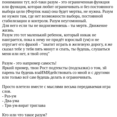
понимании тут, всё-таки разум - это ограниченная функция
или функция, которая любит ограничивать и без постоянного
выбора цели (Фертик наш) она будет мертва, не нужна. Разум
не нужен там, где нет возможности выбора, постоянной
стабилизации и контроля. Разум неугомонный.
Для него если ты не видоизменяешь - ты мертв. Движение
жизнь.
Разум это тот маленький ребенок, который никак не
наиграется, пока к нему не придёт взрослый (ум) и не
отругает его фразой - "хватит играть в железную дорогу, я же
сказал тебе у тебя пять минут и спать, ты будешь, слушаться
меня или нет, я твой отец"
Разум - это например самость!
Яркий пример, твои Рост подтексты (подсказки) о том, эй
парень ты будешь взаИМЯдействовать со мной и с другими
или только всё сам будешь делать и ограничивать.
Просто влетело вместе с мыслями весьма передаваемая игра
слов.
- Раз-ум
- Два-ума
- Три-ум-вират триглава
Кто или что такое разум?