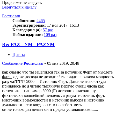
Продолжение следует.
Вернуться к началу
Ростислав
Сообщения:
2465
Зарегистрирован:
17 ноя 2017, 16:13
Благодарил (а):
57 раз
Поблагодарили:
109 раз
Re: РАZ - УМ - РАZУМ
Цитата
Сообщение
Ростислав
»
05 янв 2019, 20:48
как славно что ты зацепился так за
источник Ферт от мыслете
фита.
я даже досюда не доходил! ты виддишь какова мощность
разума?!?!?!? 5000.....Источник Ферт. Даже не знаю откуда
принялось но я читаю тысячную первую буквц числа как
источник.... например 3000 (Г) источник глаголи. ну
фактически волшебный пендель . а разум- источник ферт.
мисточник возможностей и источник выбора и источник
дуальности... это когда он сам по себе заметь.
он не только раз деляет он и предел устанавливает......