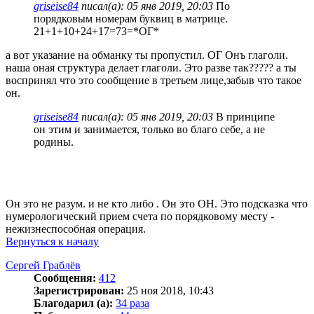
griseise84
писал(а):
05 янв 2019, 20:03
По
порядковым номерам буквиц в матрице.
21+1+10+24+17=73=*ОГ*
а вот указание на обманку ты пропустил. ОГ Онъ глаголи.
наша оная структура делает глаголи. Это разве так????? а ты
воспринял что это сообщение в третьем лице,забыв что такое
он.
griseise84
писал(а):
05 янв 2019, 20:03
В принципе
он этим и занимается, только во благо себе, а не
родины.
Он это не разум. и не кто либо . Он это ОН. Это подсказка что
нумерологический прием счета по порядковому месту -
нежизнеспособная операция.
Вернуться к началу
Сергей Граблёв
Сообщения:
412
Зарегистрирован:
25 ноя 2018, 10:43
Благодарил (а):
34 раза