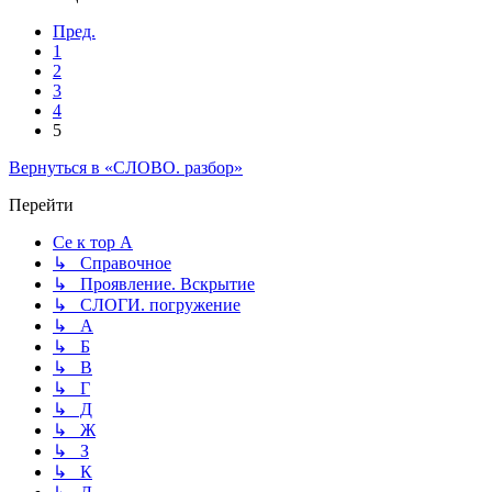
Пред.
1
2
3
4
5
Вернуться в «СЛОВО. разбор»
Перейти
Се к тор А
↳ Справочное
↳ Проявление. Вскрытие
↳ СЛОГИ. погружение
↳ А
↳ Б
↳ В
↳ Г
↳ Д
↳ Ж
↳ З
↳ К