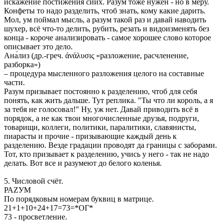
искажение постижения сиих. Разум тоже нужен - но в меру.
Конфеты то надо разделить, чтоб знать, кому какие дарить.
Мол, ум поймал мысль, а разум такой раз и давай наводить
шухер, всё что-то делить, рубить, резать и видоизменять без
конца - короче анализировать - самое хорошее слово которое
описывает это дело.
Ана́лиз (др.-греч. ἀνάλυσις «разложение, расчленение,
разборка»)
– процедура мысленного разложения целого на составные
части.
Разум призывает постоянно к разделению, чтоб для себя
понять, как жить дальше. Тут реплика. "Ты что ли король, а я
за тебя не голосовал!" Ну, уж нет. Давай приводить всё в
порядок, а не как твои многочисленные друзья, подруги,
товарищи, коллеги, политики, паралитики, славянисты,
пиарасты и прочие - призывающие каждый день к
разделению. Везде градации проводят да границы с заборами.
Тот, кто призывает к разделению, учись у него - так не надо
делать. Вот все и разумеют до белого коленья.
5. Числовой счёт.
РАZУМ
По порядковым номерам буквиц в матрице.
21+1+10+24+17=73=*ОГ*
73 - просветление.