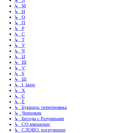
↳ Л
↳ М
↳ Н
↳ О
↳ П
↳ Р
↳ С
↳ Т
↳ У
↳ Ч
↳ Ц
↳ Ш
↳ Ѵ
↳ Ѕ
↳ Щ
↳ І, Іжеи
↳ Х
↳ Є
↳ Ё
↳ Буквица. перепроявка
↳ Черновик
↳ Беседы с Разумными
↳ СО вмещение
↳ СЛОВО. погружение