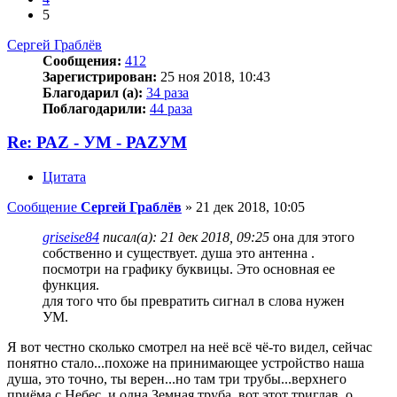
5
Сергей Граблёв
Сообщения:
412
Зарегистрирован:
25 ноя 2018, 10:43
Благодарил (а):
34 раза
Поблагодарили:
44 раза
Re: РАZ - УМ - РАZУМ
Цитата
Сообщение
Сергей Граблёв
»
21 дек 2018, 10:05
griseise84
писал(а):
21 дек 2018, 09:25
она для этого
собственно и существует. душа это антенна .
посмотри на графику буквицы. Это основная ее
функция.
для того что бы превратить сигнал в слова нужен
УМ.
Я вот честно сколько смотрел на неё всё чё-то видел, сейчас
понятно стало...похоже на принимающее устройство наша
душа, это точно, ты верен...но там три трубы...верхнего
приёма с Небес, и одна Земная труба..вот этот триглав..о