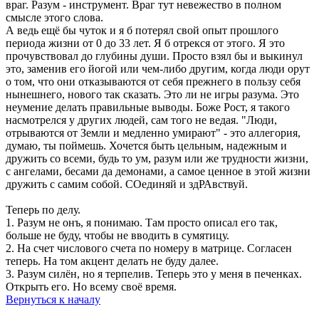
враг. Разум - инструмент. Враг тут невежество в полном
смысле этого слова.
А ведь ещё бы чуток и я б потерял свой опыт прошлого
периода жизни от 0 до 33 лет. Я б отрекся от этого. Я это
прочувствовал до глубины души. Просто взял бы и выкинул
это, заменив его йогой или чем-либо другим, когда люди орут
о том, что они отказываются от себя прежнего в пользу себя
нынешнего, нового так сказать. Это ли не игры разума. Это
неумение делать правильные выводы. Боже Рост, я такого
насмотрелся у других людей, сам того не ведая. "Люди,
отрываются от Земли и медленно умирают" - это аллегория,
думаю, ты поймешь. Хочется быть цельным, надежным и
дружить со всеми, будь то ум, разум или же трудности жизни,
с ангелами, бесами да демонами, а самое ценное в этой жизни
дружить с самим собой. СОединяй и здРАвствуй.
Теперь по делу.
1. Разум не онъ, я понимаю. Там просто описал его так,
больше не буду, чтобы не вводить в сумятицу.
2. На счет числового счета по номеру в матрице. Согласен
теперь. На том акцент делать не буду далее.
3. Разум силён, но я терпелив. Теперь это у меня в печенках.
Открыть его. Но всему своё время.
Вернуться к началу