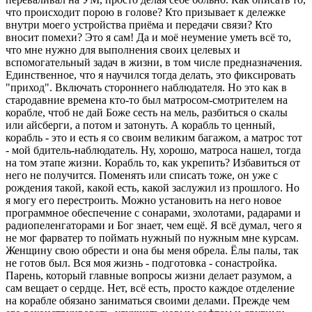
что происходит порою в голове? Кто призывает к дележке
внутри моего устройства приёма и передачи связи? Кто
вносит помехи? Это я сам! Да и моё неумение уметь всё то,
что мне нужно для выполнения своих целевых и
вспомогательный задач в жизни, в том числе предназначения.
Единственное, что я научился тогда делать, это фиксировать
"приход". Включать стороннего наблюдателя. Но это как в
стародавние времена кто-то был матросом-смотрителем на
корабле, чтоб не дай Боже сесть на мель, разбиться о скалы
или айсберги, а потом и затонуть. А корабль то ценный,
корабль - это и есть я со своим великим багажом, а матрос тот
- мой бдитель-наблюдатель. Ну, хорошо, матроса нашел, тогда
на том этапе жизни. Корабль то, как укрепить? Избавиться от
него не получится. Поменять или списать тоже, он уже с
рождения такой, какой есть, какой заслужил из прошлого. Но
я могу его перестроить. Можно установить на него новое
программное обеспечение с сонарами, эхолотами, радарами и
радиопеленгаторами и Бог знает, чем ещё. Я всё думал, чего я
не мог фарватер то поймать нужный по нужным мне курсам.
Женщину свою обрести и она бы меня обрела. Ёлы палы, так
не готов был. Вся моя жизнь - подготовка - сонастройка.
Парень, который главные вопросы жизни делает разумом, а
сам вещает о сердце. Нет, всё есть, просто каждое отделение
на корабле обязано заниматься своими делами. Прежде чем