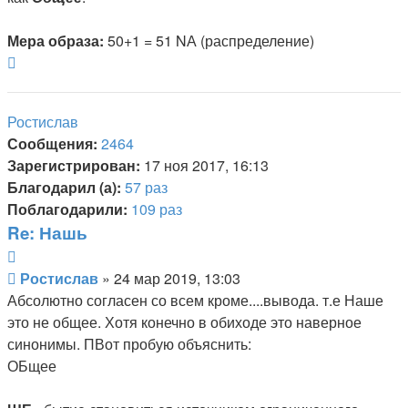
Мера образа:
50+1 = 51 NА (распределение)
Вернуться
к
началу
Ростислав
Сообщения:
2464
Зарегистрирован:
17 ноя 2017, 16:13
Благодарил (а):
57 раз
Поблагодарили:
109 раз
Re: Нашь
Цитата
Сообщение
Ростислав
»
24 мар 2019, 13:03
Абсолютно согласен со всем кроме....вывода. т.е Наше
это не общее. Хотя конечно в обиходе это наверное
синонимы. ПВот пробую объяснить:
ОБщее