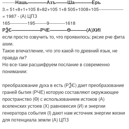
---------
Нашь-------------Азъ--------Ша------------Ерь
3.= 51+8+1+105 8+82+105 1+8 505+1008+105-----------------
= 1987 - (А) ЦПЗ
165------------195--------9-----------1618
РѮЄ--------------------РЧЕ------------Ѳ-----------(А)ХИІ
если просто озвучить то, что проявилось: рксие рче фита
ахии.
Такое впечатление, что это какой-то древний язык, не
правда ли?
Но все-таки расшифруем послание в современно
понимании:
преобразование духа в есть (РѮЄ) дает преобразование
граней бытия (РЧЕ) которую составляют окружающее
пространство (Ѳ) с использованием истоков (А)
вселенских устоев (Х) равновесия (И) и энергии
генератора события (І) дают нам источник энергии жизни
для потенциала земли (А) ЦПЗ