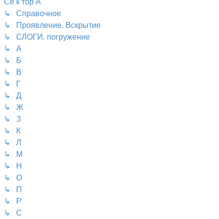
Се к тор А
↳ Справочное
↳ Проявление. Вскрытие
↳ СЛОГИ. погружение
↳ А
↳ Б
↳ В
↳ Г
↳ Д
↳ Ж
↳ З
↳ К
↳ Л
↳ М
↳ Н
↳ О
↳ П
↳ Р
↳ С