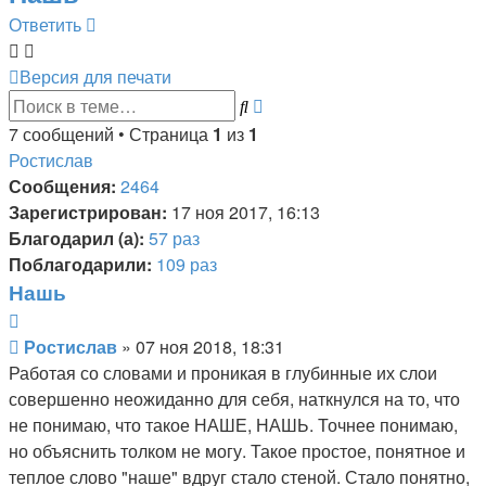
Ответить
Версия для печати
Расширенный
Поиск
поиск
7 сообщений • Страница
1
из
1
Ростислав
Сообщения:
2464
Зарегистрирован:
17 ноя 2017, 16:13
Благодарил (а):
57 раз
Поблагодарили:
109 раз
Нашь
Цитата
Сообщение
Ростислав
»
07 ноя 2018, 18:31
Работая со словами и проникая в глубинные их слои
совершенно неожиданно для себя, наткнулся на то, что
не понимаю, что такое НАШЕ, НАШЬ. Точнее понимаю,
но объяснить толком не могу. Такое простое, понятное и
теплое слово "наше" вдруг стало стеной. Стало понятно,