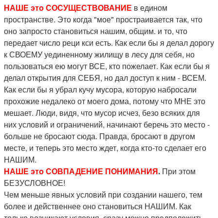
НАШЕ это СОСУЩЕСТВОВАНИЕ
в едином
пространстве. Это когда "мое" простраивается так, что
оно запросто становиться нашим, общим. и то, что
передает число реци кси есть. Как если бы я делал дорогу
к СВОЕМУ уединенному жилищу в лесу для себя, но
пользоваться ею могут ВСЕ, кто пожелает. Как если бы я
делал открытия для СЕБЯ, но дал доступ к ним - ВСЕМ.
Как если бы я убрал кучу мусора, которую набросали
прохожие недалеко от моего дома, потому что МНЕ это
мешает. Люди, видя, что мусор исчез, безо всяких для
них условий и ограничений, начинают беречь это место -
больше не бросают сюда. Правда, бросают в другом
месте, и теперь это место ждет, когда кто-то сделает его
НАШИМ.
НАШЕ это СОВПАДЕНИЕ ПОНИМАНИЯ
.
При этом
БЕЗУСЛОВНОЕ!
Чем меньше явных условий при создании нашего, тем
более и действеннее оно становиться НАШИМ. Как
только возникают условия, сразу можно предположить,