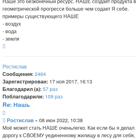
Наше это безконечный ресурс. НАШЕ создает продукта в
геометрической прогресси больше чем содает Я себе.
примеры существующего НАШЕ
- воздух
- вода
- земля
Вернуться
к
началу
Ростислав
Сообщения:
2464
Зарегистрирован:
17 ноя 2017, 16:13
Благодарил (а):
57 раз
Поблагодарили:
109 раз
Re: Нашь
Цитата
Сообщение
Ростислав
»
08 июн 2022, 10:38
Моё может стать НАШЕ оченьлегко. Как если бы я делал
дорогу к СВОЕМУ уединенному жилищу в лесу для себя,