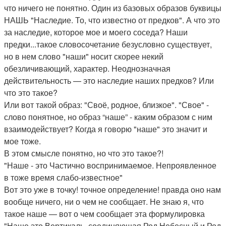
что ничего не понятно. Один из базовых образов буквицы
НАШЬ "Наследие. То, что известно от предков". А что это
за наследие, которое мое и моего соседа? Наши
предки...такое словосочетание безусловно существует,
но в нем слово "наши" носит скорее некий
обезличивающий, характер. Неоднозначная
действительность — это наследие наших предков? Или
что это такое?
Или вот такой образ: "Своё, родное, близкое". "Свое" -
слово понятное, но образ “наше” - каким образом с ним
взаимодействует? Когда я говорю "наше" это значит и
мое тоже.
В этом смысле понятно, но что это такое?!
"Наше - это Частично воспринимаемое. Непроявленное
в тоже время слабо-известное"
Вот это уже в точку! точное определение! правда оно нам
вообще ничего, ни о чем не сообщает. Не знаю я, что
такое наше — вот о чем сообщает эта формулировка
"Наше это Вертикаль, соединяющая Род Небесный и Род