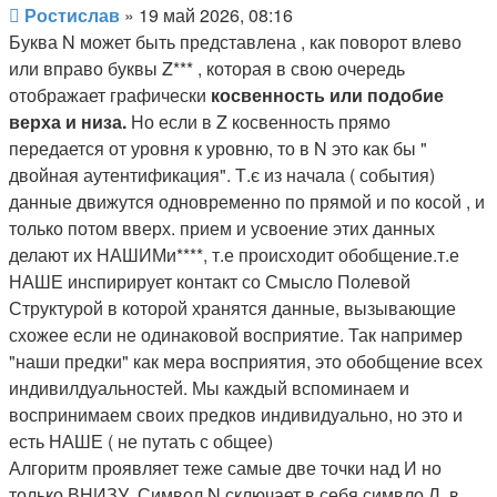
Сообщение
Ростислав
»
19 май 2026, 08:16
Буква N может быть представлена , как поворот влево
или вправо буквы Z*** , которая в свою очередь
отображает графически
косвенность или
подобие
верха и низа.
Но если в Z косвенность прямо
передается от уровня к уровню, то в N это как бы "
двойная аутентификация". Т.є из начала ( события)
данные движутся одновременно по прямой и по косой , и
только потом вверх. прием и усвоение этих данных
делают их НАШИМи****, т.е происходит обобщение.т.е
НАШЕ инспирирует контакт со Смысло Полевой
Структурой в которой хранятся данные, вызывающие
схожее если не одинаковой восприятие. Так например
"наши предки" как мера восприятия, это обобщение всех
индивилдуальностей. Мы каждый вспоминаем и
воспринимаем своих предков индивидуально, но это и
есть НАШЕ ( не путать с общее)
Алгоритм проявляет теже самые две точки над И но
только ВНИЗУ. Символ N сключает в себя симвло Л. в