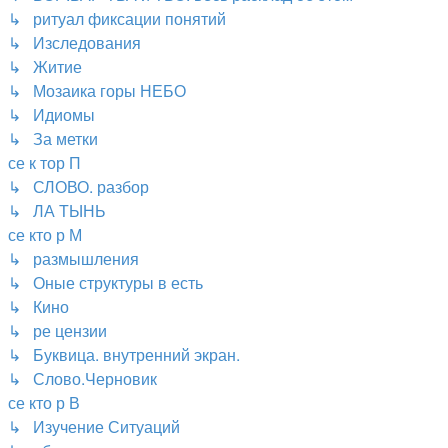
↳ ритуал фиксации понятий
↳ Изследования
↳ Житие
↳ Мозаика горы НЕБО
↳ Идиомы
↳ За метки
се к тор П
↳ СЛОВО. разбор
↳ ЛА ТЫНЬ
се кто р М
↳ размышления
↳ Оные структуры в есть
↳ Кино
↳ ре цензии
↳ Буквица. внутренний экран.
↳ Слово.Черновик
се кто р В
↳ Изучение Ситуаций