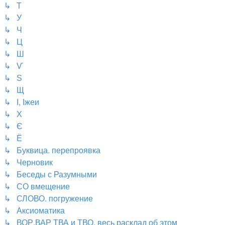
↳ Т
↳ У
↳ Ч
↳ Ц
↳ Ш
↳ Ѵ
↳ Ѕ
↳ Щ
↳ І, Іжеи
↳ Х
↳ Є
↳ Ё
↳ Буквица. перепроявка
↳ Черновик
↳ Беседы с Разумными
↳ СО вмещение
↳ СЛОВО. погружение
↳ Аксиоматика
↳ ВОР.ВАР ТВА и ТВО. весь расклад об этом