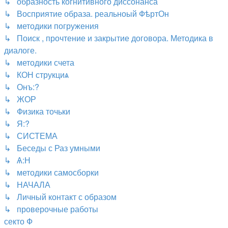
↳ образность когнитивного диссонанса
↳ Восприятие образа. реальноый ФѣртОн
↳ методики погружения
↳ Поиск , прочтение и закрытие договора. Методика в
диалоге.
↳ методики счета
↳ КОН струкциѧ
↳ Онъ:?
↳ ЖОР
↳ Физика точьки
↳ Я:?
↳ СИСТЕМА
↳ Беседы с Раз умными
↳ Ѧ:Н
↳ методики самосборки
↳ НАЧАЛА
↳ Личный контакт с образом
↳ проверочные работы
секто Ф