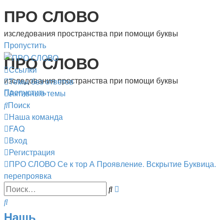
ПРО СЛОВО
изследования пространства при помощи буквы
Пропустить
ПРО СЛОВО
Ссылки
изследования пространства при помощи буквы
Темы без ответов
Пропустить
Активные темы
Поиск
Наша команда
FAQ
Вход
Регистрация
ПРО СЛОВО
Се к тор А
Проявление. Вскрытие
Буквица.
перепроявка
Расширенный
Поиск
поиск
Поиск
Нашь