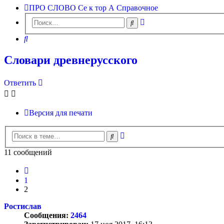
ПРО СЛОВО
Се к тор А
Справочное
Расширенный
Поиск
поиск
Поиск
Словари древнерусского
Ответить
Версия для печати
Расширенный
Поиск
поиск
11 сообщений
Пред.
1
2
Ростислав
Сообщения:
2464