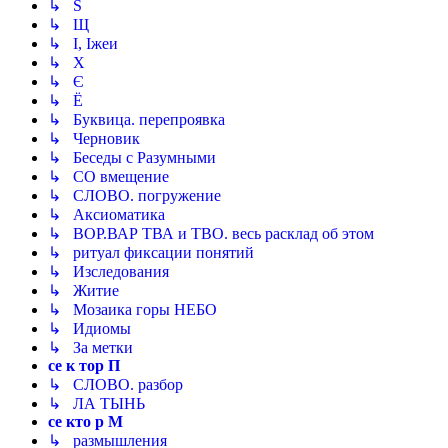
↳ Ѕ
↳ Щ
↳ І, Іжеи
↳ Х
↳ Є
↳ Ё
↳ Буквица. перепроявка
↳ Черновик
↳ Беседы с Разумными
↳ СО вмещение
↳ СЛОВО. погружение
↳ Аксиоматика
↳ ВОР.ВАР ТВА и ТВО. весь расклад об этом
↳ ритуал фиксации понятий
↳ Изследования
↳ Житие
↳ Мозаика горы НЕБО
↳ Идиомы
↳ За метки
се к тор П
↳ СЛОВО. разбор
↳ ЛА ТЫНЬ
се кто р М
↳ размышления