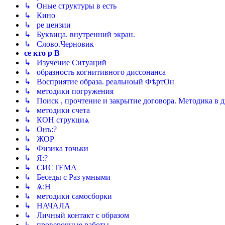
↳ Оные структуры в есть
↳ Кино
↳ ре цензии
↳ Буквица. внутренний экран.
↳ Слово.Черновик
се кто р В
↳ Изучение Ситуаций
↳ образность когнитивного диссонанса
↳ Восприятие образа. реальноый ФѣртОн
↳ методики погружения
↳ Поиск , прочтение и закрытие договора. Методика в д
↳ методики счета
↳ КОН струкциѧ
↳ Онъ:?
↳ ЖОР
↳ Физика точьки
↳ Я:?
↳ СИСТЕМА
↳ Беседы с Раз умными
↳ Ѧ:Н
↳ методики самосборки
↳ НАЧАЛА
↳ Личный контакт с образом
↳ проверочные работы