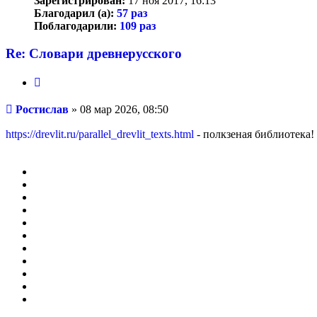
Зарегистрирован:
17 ноя 2017, 16:13
Благодарил (а):
57 раз
Поблагодарили:
109 раз
Re: Словари древнерусского
Цитата
Сообщение
Ростислав
»
08 мар 2026, 08:50
https://drevlit.ru/parallel_drevlit_texts.html
- полкзеная библиотека! 