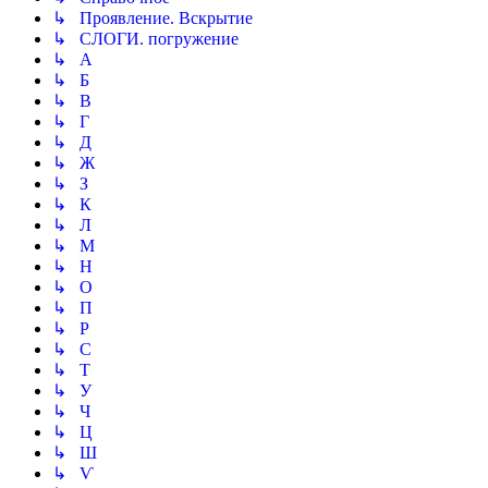
↳ Проявление. Вскрытие
↳ СЛОГИ. погружение
↳ А
↳ Б
↳ В
↳ Г
↳ Д
↳ Ж
↳ З
↳ К
↳ Л
↳ М
↳ Н
↳ О
↳ П
↳ Р
↳ С
↳ Т
↳ У
↳ Ч
↳ Ц
↳ Ш
↳ Ѵ