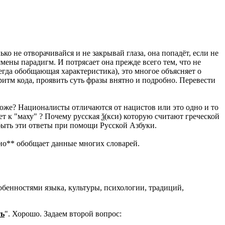
о не отворачивайся и не закрывай глаза, она попадёт, если не
смены парадигм. И потрясает она прежде всего тем, что не
да обобщающая характеристика), это многое объясняет о
итм кода, проявить суть фразы внятно и подробно. Перевести
тоже? Националисты отличаются от нацистов или это одно и то
ет к "маху" ? Почему русская ѯ(кси) которую считают греческой
обыть эти ответы при помощи Русской Азбуки.
но** обобщает данные многих словарей.
собенностями языка, культуры, психологии, традиций,
ть
". Хорошо. Задаем второй вопрос: