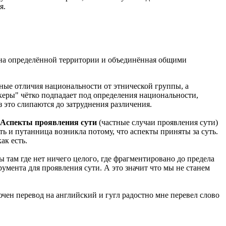
я.
 на определённой территории и объединённая общими
ные отличия национальности от этнической группы, а
йкеры" чётко подпадает под определения национальности,
з это слипаются до затруднения различения.
Аспекты проявления сути
(частные случаи проявления сути)
ь и путанница возникла потому, что аспекты приняты за суть.
ак есть.
 там где нет ничего целого, где фрагментировано до предела
румента для проявления сути. А это значит что мы не станем
ючен перевод на английский и гугл радостно мне перевел слово