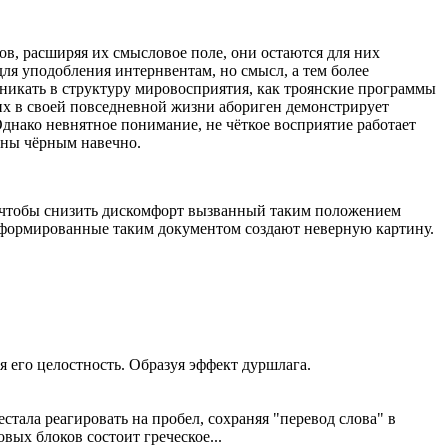
ов, расширяя их смысловое поле, они остаются для них
ля уподобления интернвентам, но смысл, а тем более
никать в структуру мировосприятия, как троянские программы
 их в своей повседневной жизни абориген демонстрирует
 Однако невнятное понимание, не чёткое восприятие работает
раны чёрным навечно.
И чтобы снизить дискомфорт вызванный таким положением
 сформированные таким документом создают неверную картину.
 его целостность. Образуя эффект дуршлага.
стала реагировать на пробел, сохраняя "перевод слова" в
вых блоков состоит греческое...