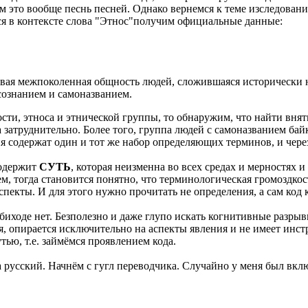
им это вообще песнь песней. Однако вернемся к теме изследовани
ся в контексте слова "Этнос"получим официальные данные:
йчивая межпоколенная общность людей, сложившаяся исторически
сознанием и самоназванием.
ти, этноса и этнической группы, то обнаружим, что найти внят
а затруднительно. Более того, группа людей с самоназванием ба
ия содержат один и тот же набор определяющих терминов, и чере
содержит
СУТЬ
, которая неизменна во всех средах и мерностях и
, тогда становится понятно, что терминологическая громоздкост
пекты. И для этого нужно прочитать не определения, а сам код к
биходе нет. Безполезно и даже глупо искать когнитивные разрывы
ия, опирается исключительно на аспекты явления и не имеет инст
ью, т.е. займёмся проявлением кода.
а русский. Начнём с гугл переводчика. Случайно у меня был вкл