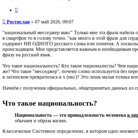
Цитата
Сообщение
Ростислав
»
07 май 2026, 09:07
"национальный месседжер макс" Только мне эта фраза набила ос
в смартфон то в голову точно. "как много в этой фразе для сер
содержит НИ ОДНОГО русского слова или понятия. А поскольк
происходящем. Мне представляется важным и необходимым прояв
фразу на русский язык.
Что такое национальность? Кто такие националисты? Чем наци
же? Что такое "месседжер", почему слово используется без пере
в латинском превратилась в х (икс)? Это лишь малая толика в
Начнём с получения официальных, общепринятых данных из спр
Что такое национальность?
Национальность — это принадлежность человека
к оп
обычаев и образа жизни.
Классическое Системное определение, в котором одно неизвес