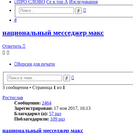
ПРО СЛОВО
Се к тор А
Изследования
Расширенный
Поиск
поиск
Поиск
национальный месседжер макс
Ответить
Версия для печати
Расширенный
Поиск
поиск
3 сообщения • Страница
1
из
1
Ростислав
Сообщения:
2464
Зарегистрирован:
17 ноя 2017, 16:13
Благодарил (а):
57 раз
Поблагодарили:
109 раз
национальный месседжер макс