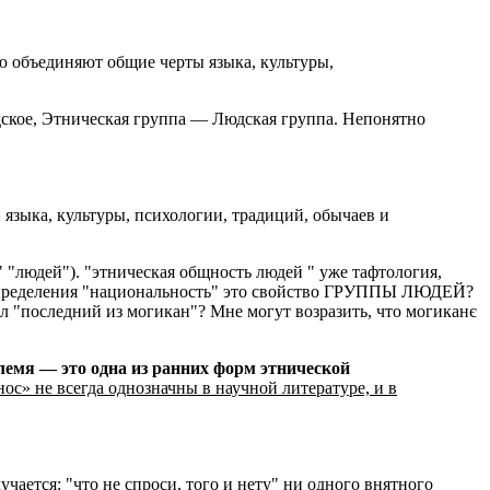
ю объединяют общие черты языка, культуры,
дское, Этническая группа — Людская группа. Непонятно
языка, культуры, психологии, традиций, обычаев и
" "людей"). "этническая общность людей " уже тафтология,
из определения "национальность" это свойство ГРУППЫ ЛЮДЕЙ?
л "последний из могикан"? Мне могут возразить, что могиканє
емя — это одна из ранних форм этнической
нос» не всегда однозначны в научной литературе, и в
ается: "что не спроси, того и нету" ни одного внятного