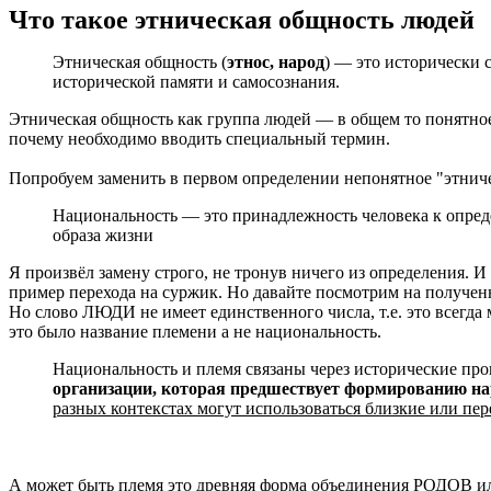
Что такое этническая общность людей
Этническая общность (
этнос, народ
) — это исторически 
исторической памяти и самосознания.
Этническая общность как группа людей — в общем то понятно
почему необходимо вводить специальный термин.
Попробуем заменить в первом определении непонятное "этниче
Национальность — это принадлежность человека к опреде
образа жизни
Я произвёл замену строго, не тронув ничего из определения. И
пример перехода на суржик. Но давайте посмотрим на получе
Но слово ЛЮДИ не имеет единственного числа, т.е. это всегда
это было название племени а не национальность.
Национальность и племя связаны через исторические пр
организации, которая предшествует формированию на
разных контекстах могут использоваться близкие или пе
А может быть племя это древняя форма объединения РОДОВ или 