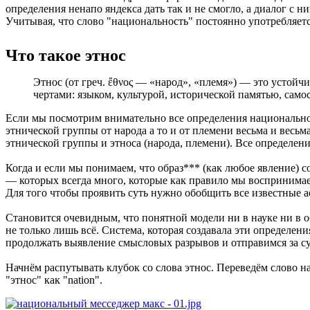
определения ненапо яндекса дать так и не смогло, а диалог с н
Учитывая, что слово "национальность" постоянно употребляет
Что такое этнос
Этнос (от греч. ἔθνος — «народ», «племя») — это усто
чертами: языком, культурой, исторической памятью, само
Если мы посмотрим внимательно все определения национальнос
этнической группы от народа а то и от племени весьма и весьм
этнической группы и этноса (народа, племени). Все определен
Когда и если мы понимаем, что образ*** (как любое явление) 
— которых всегда много, которые как правило мы воспринимаем
Для того чтобы проявить суть нужно обобщить все известные ас
Становится очевидным, что понятной модели ни в науке ни в о
не только лишь всё. Система, которая создавала эти определен
продолжать выявление смысловых разрывов и отправимся за сут
Начнём распутывать клубок со слова этнос. Переведём слово н
"этнос" как "nation".