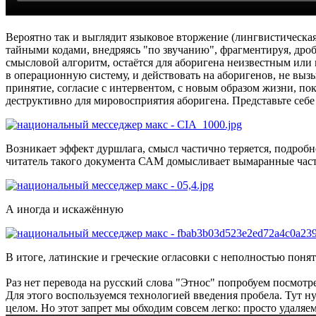
Вероятно так и выглядит языковое вторжение (лингвистическая
тайными кодами, внедряясь "по звучанию", фрагментируя, дроб
смысловой алгоритм, остаётся для аборигена неизвестным или
в операционную систему, и действовать на аборигенов, не вы
принятие, согласие с интервентом, с новым образом жизни, пок
деструктивно для мировосприятия аборигена. Представьте себе
Возникает эффект дуршлага, смысл частично теряется, подроб
читатель такого документа САМ домысливает вымаранные част
А иногда и искажённую
В итоге, латинские и греческие огласовки с неполностью поня
Раз нет перевода на русский слова "Этнос" попробуем посмотр
Для этого воспользуемся технологией введения пробела. Тут ну
целом. Но этот запрет мы обходим совсем легко: просто удаля