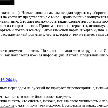
 экспансия). Новые слова и смыслы не адаптируются у абориген
я на части их представление о мире. Произношение копируется д
 невнятным. Это дает возможность таким словам-алгоритмам про
зывая их сопротивления. Принимая слова интервенты, используя
оряясь и поклоняясь ему. Такой языковой вариант карго культа.
 рассекреченный документ, части которого, тем не менее, выма
ности документа не ясны. Читающий находится в затруднении. 
и, так появляется ложная информация. В итоге, представления
тным переводом на русский поляризуют мировосприятие, искажая
еть какие смысловые блоки оное содержит.
жно сказать, что система, похоже, поняла свою уязвимость и пере
ем лишние буквы и получаем искомое. Посмотрим из каких смысло