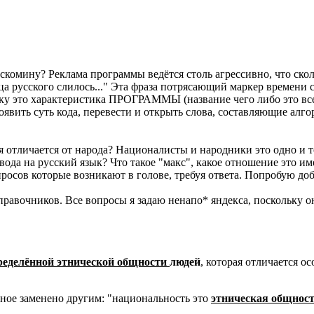
комину? Реклама программы ведётся столь агрессивно, что скольк
дца русского слилось..." Эта фраза потрясающий маркер времени 
у это характеристика ПРОГРАММЫ (название чего либо это всег
ить суть кода, перевести и открыть слова, составляющие алгор
я отличается от народа? Националисты и народники это одно и 
вода на русский язык? Что такое "макс", какое отношение это им
опросов которые возникают в голове, требуя ответа. Попробую д
авочников. Все вопросы я задаю ненапо* яндекса, поскольку о
ределённой этнической общности
людей
, которая отличается о
тное заменено другим: "национальность это
этническая общнос