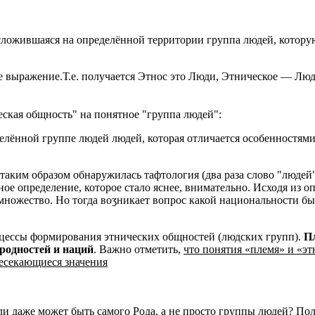
сложившаяся на определённой территории группа людей, котору
е выражение.Т.е. получается Этнос это Люди, Этническое — Лю
ская общность" на понятное "группа людей":
лённой группе людей людей, которая отличается особенностями 
 таким образом обнаружилась тафтология (два раза слово "людей
нное определение, которое стало яснее, внимательно. Исходя 
 множество. Но тогда воӡникает вопрос какой национальности бы
оцессы формирования этнических общностей (людских групп).
Пл
родностей и наций
. Важно отметить,
что понятия «племя» и «эт
ресекающиеся значения
даже может быть самого Рода, а не просто группы людей? Получ