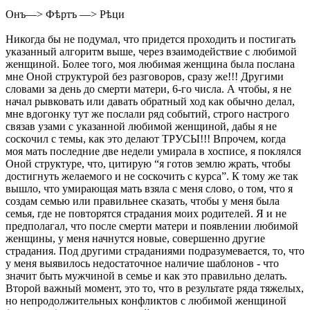
Онъ—> Фѣртъ —> Рѣци
Никогда бы не подумал, что придется проходить и постигать
указанный алгоритм выше, через взаимодействие с любимой
женщиной. Более того, моя любимая женщина была послана
мне Оной структурой без разговоров, сразу же!!! Другими
словами за день до смерти матери, 6-го числа. А чтобы, я не
начал рывковать или давать обратный ход как обычно делал,
мне вдогонку тут же послали ряд событий, строго настрого
связав узами с указанной любимой женщиной, дабы я не
соскочил с темы, как это делают ТРУСЫ!!! Впрочем, когда
моя мать последние две недели умирала в хосписе, я поклялся
Оной структуре, что, цитирую “я готов землю жрать, чтобы
достигнуть желаемого и не соскочить с курса”. К тому же так
вышло, что умирающая мать взяла с меня слово, о том, что я
создам семью или правильнее сказать, чтобы у меня была
семья, где не повторятся страдания моих родителей. Я и не
предполагал, что после смерти матери и появлении любимой
женщины, у меня начнутся новые, совершенно другие
страдания. Под другими страданиями подразумевается, то, что
у меня выявилось недостаточное наличие шаблонов - что
значит быть мужчиной в семье и как это правильно делать.
Второй важный момент, это то, что в результате ряда тяжелых,
но непродолжительных конфликтов с любимой женщиной