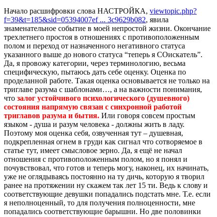
Начало расшифровки слова НАСТРОЙКА,
viewtopic.php?
f=39&t=185&sid=05394007ef ... 3c9629b082
, явила
знаменательное событие в моей непростой жизни. Окончание
трехлетнего простоя в отношениях с противоположенным
полом и переход от назначенного негативного статуса
указанного выше до нового статуса “теперь я СОискатель”.
Да, я провожу категории, через терминологию, весьма
специфическую, пытаюсь дать себе оценку. Оценка по
проделанной работе. Такая оценка основывается не только на
триглаве разума с шаблонами…, а на важности понимания,
что
залог устойчивого психологического (душевного)
состояния напрямую связан с синхронной работой
триглавов разума и бытия.
Или говоря совсем простым
языком - душа и разум человека - должны жить в ладу.
Поэтому моя оценка себя, озвученная тут – душевная,
подкрепленная огнем в груди как сигнал что сотворяемое в
статье тут, имеет смысловое зерно. Да, я ещё не начал
отношения с противоположенным полом, но я понял и
почувствовал, что готов и теперь могу, наконец, их начинать,
уже не оглядываясь постоянно на ту дичь, которую я творил
ранее на протяжении ну скажем так лет 15 ти. Ведь к слову и
соответствующие девушки попадались подстать мне. Т.е. если
я неполноценный, то для получения полноценности, мне
попадались соответствующие барышни. Но две половинки