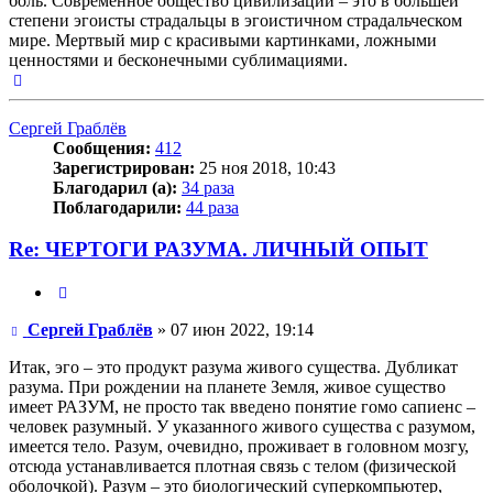
боль. Современное общество цивилизации – это в большей
степени эгоисты страдальцы в эгоистичном страдальческом
мире. Мертвый мир с красивыми картинками, ложными
ценностями и бесконечными сублимациями.
Вернуться
к
началу
Сергей Граблёв
Сообщения:
412
Зарегистрирован:
25 ноя 2018, 10:43
Благодарил (а):
34 раза
Поблагодарили:
44 раза
Re: ЧЕРТОГИ РАЗУМА. ЛИЧНЫЙ ОПЫТ
Цитата
Сообщение
Сергей Граблёв
»
07 июн 2022, 19:14
Итак, эго – это продукт разума живого существа. Дубликат
разума. При рождении на планете Земля, живое существо
имеет РАЗУМ, не просто так введено понятие гомо сапиенс –
человек разумный. У указанного живого существа с разумом,
имеется тело. Разум, очевидно, проживает в головном мозгу,
отсюда устанавливается плотная связь с телом (физической
оболочкой). Разум – это биологический суперкомпьютер,