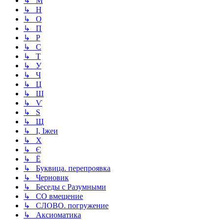
↳ М
↳ Н
↳ О
↳ П
↳ Р
↳ С
↳ Т
↳ У
↳ Ч
↳ Ц
↳ Ш
↳ Ѵ
↳ Ѕ
↳ Щ
↳ І, Іжеи
↳ Х
↳ Є
↳ Ё
↳ Буквица. перепроявка
↳ Черновик
↳ Беседы с Разумными
↳ СО вмещение
↳ СЛОВО. погружение
↳ Аксиоматика