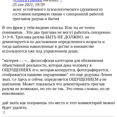
25 сен 2021, 19:59
залог устойчивого психологического (душевного)
состояния напрямую связан с синхронной работой
триглавов разума и бытия
В это фразе у тебя видимо описка. Или ты не точно
понимаешь . Эти два триглава не могут работать синхронно.
3+3=6. Триглава разума БЫТЬ НЕ ДОЛЖНО. он
демонтируется по достижении определенного возраста и
тогда шаблоны накопленные в дестве и юношестве
используются уже под управлением души.
"материя — «…философская категория для обозначения
объективной реальности, которая дана человеку в
ОЩУЩЕНИЯХ его, которая копируется, фотографируется,
отображается нашими ощущениями" это еще дедушка Ленин
знал. т.е Здесь и сейчас определяется ОЩУЩЕНИЕМ а не
шаблоном. Может показаться что демонтировать триглав
разума не возможно, но это не так. Это очень сложно, но не
невозможно.
дай знать как поправишь это место и этот комментарий можно
будет удалить.
Вернуться
к