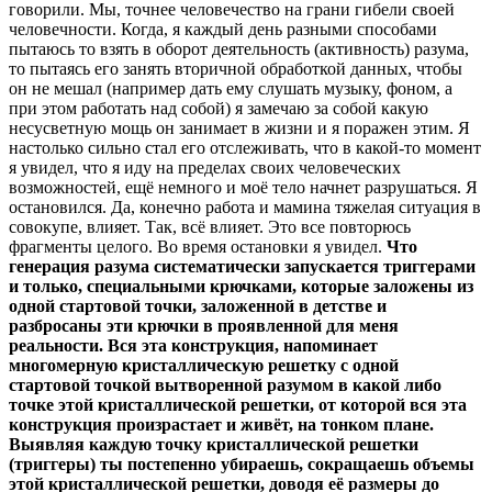
говорили. Мы, точнее человечество на грани гибели своей
человечности. Когда, я каждый день разными способами
пытаюсь то взять в оборот деятельность (активность) разума,
то пытаясь его занять вторичной обработкой данных, чтобы
он не мешал (например дать ему слушать музыку, фоном, а
при этом работать над собой) я замечаю за собой какую
несусветную мощь он занимает в жизни и я поражен этим. Я
настолько сильно стал его отслеживать, что в какой-то момент
я увидел, что я иду на пределах своих человеческих
возможностей, ещё немного и моё тело начнет разрушаться. Я
остановился. Да, конечно работа и мамина тяжелая ситуация в
совокупе, влияет. Так, всё влияет. Это все повторюсь
фрагменты целого. Во время остановки я увидел.
Что
генерация разума систематически запускается триггерами
и только, специальными крючками, которые заложены из
одной стартовой точки, заложенной в детстве и
разбросаны эти крючки в проявленной для меня
реальности. Вся эта конструкция, напоминает
многомерную кристаллическую решетку с одной
стартовой точкой вытворенной разумом в какой либо
точке этой кристаллической решетки, от которой вся эта
конструкция произрастает и живёт, на тонком плане.
Выявляя каждую точку кристаллической решетки
(триггеры) ты постепенно убираешь, сокращаешь объемы
этой кристаллической решетки, доводя её размеры до