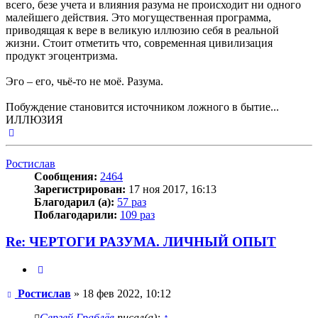
всего, безе учета и влияния разума не происходит ни одного
малейшего действия. Это могущественная программа,
приводящая к вере в великую иллюзию себя в реальной
жизни. Стоит отметить что, современная цивилизация
продукт эгоцентризма.
Эго – его, чьё-то не моё. Разума.
Побуждение становится источником ложного в бытие...
ИЛЛЮЗИЯ
Вернуться
к
началу
Ростислав
Сообщения:
2464
Зарегистрирован:
17 ноя 2017, 16:13
Благодарил (а):
57 раз
Поблагодарили:
109 раз
Re: ЧЕРТОГИ РАЗУМА. ЛИЧНЫЙ ОПЫТ
Цитата
Сообщение
Ростислав
»
18 фев 2022, 10:12
Сергей Граблёв
писал(а):
↑