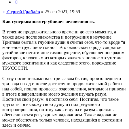
Цитата
Сообщение
Сергей Граблёв
»
25 сен 2021, 19:59
Как суперкомпьютер убивает человечность.
В течение продолжительного времени до сего момента, а
также даже после знакомства и погружения в изучение
Триглава бытия в глубине души я считал себя, что-то вроде “я
конченое трусливое говно”. Это было своего рода сокрытое
устойчивое негативное самоощущение, обусловленное рядом
факторов, ключевым из которых является полное отсутствие
мужского воспитания и как следствие этого, порождение
ТРУСОСТИ.
Сразу после знакомства с триглавом бытия, произошедшего
три года назад и после достаточно продолжительной работы
над собой, пошли процессы оздоровления, которые и привели
в итоге к закреплению моего желания изучать разум.
Постигая свой разум, я постигаю себя. Постигая, что такое
трусость - я вывожу свою душу из под разумного
контролирования, потому как - и душа и разум - должны
обеспечиваться регулярным ладованием. Такое ладование
может обеспечить только человек, находящийся в состоянии
здесь и сейчас.