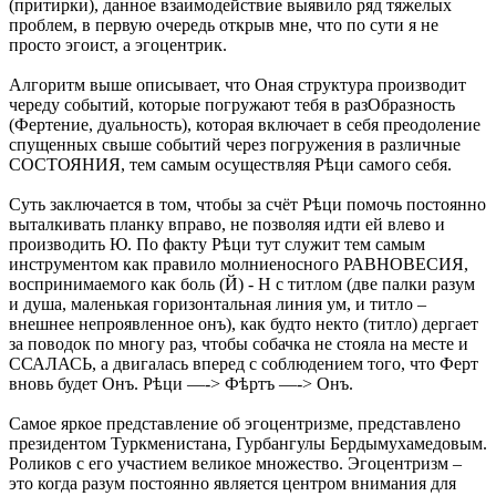
(притирки), данное взаимодействие выявило ряд тяжелых
проблем, в первую очередь открыв мне, что по сути я не
просто эгоист, а эгоцентрик.
Алгоритм выше описывает, что Оная структура производит
череду событий, которые погружают тебя в разОбразность
(Фертение, дуальность), которая включает в себя преодоление
спущенных свыше событий через погружения в различные
СОСТОЯНИЯ, тем самым осуществляя Рѣци самого себя.
Суть заключается в том, чтобы за счёт Рѣци помочь постоянно
выталкивать планку вправо, не позволяя идти ей влево и
производить Ю. По факту Рѣци тут служит тем самым
инструментом как правило молниеносного РАВНОВЕСИЯ,
воспринимаемого как боль (Й) - Н с титлом (две палки разум
и душа, маленькая горизонтальная линия ум, и титло –
внешнее непроявленное онъ), как будто некто (титло) дергает
за поводок по многу раз, чтобы собачка не стояла на месте и
ССАЛАСЬ, а двигалась вперед с соблюдением того, что Ферт
вновь будет Онъ. Рѣци —-> Фѣртъ —-> Онъ.
Самое яркое представление об эгоцентризме, представлено
президентом Туркменистана, Гурбангулы Бердымухамедовым.
Роликов с его участием великое множество. Эгоцентризм –
это когда разум постоянно является центром внимания для