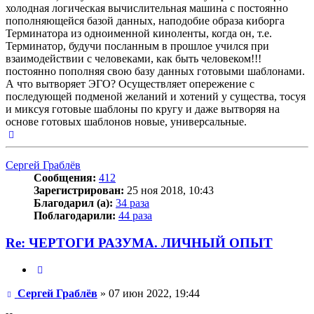
холодная логическая вычислительная машина с постоянно
пополняющейся базой данных, наподобие образа киборга
Терминатора из одноименной киноленты, когда он, т.е.
Терминатор, будучи посланным в прошлое учился при
взаимодействии с человеками, как быть человеком!!!
постоянно пополняя свою базу данных готовыми шаблонами.
А что вытворяет ЭГО? Осуществляет опережение с
последующей подменой желаний и хотений у существа, тосуя
и миксуя готовые шаблоны по кругу и даже вытворяя на
основе готовых шаблонов новые, универсальные.
Вернуться
к
началу
Сергей Граблёв
Сообщения:
412
Зарегистрирован:
25 ноя 2018, 10:43
Благодарил (а):
34 раза
Поблагодарили:
44 раза
Re: ЧЕРТОГИ РАЗУМА. ЛИЧНЫЙ ОПЫТ
Цитата
Сообщение
Сергей Граблёв
»
07 июн 2022, 19:44