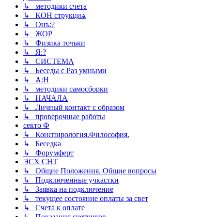
↳ методики счета
↳ КОН струкциѧ
↳ Онъ:?
↳ ЖОР
↳ Физика точьки
↳ Я:?
↳ СИСТЕМА
↳ Беседы с Раз умными
↳ Ѧ:Н
↳ методики самосборки
↳ НАЧАЛА
↳ Личный контакт с образом
↳ проверочные работы
секто Ф
↳ Конспирология.Философия.
↳ Беседка
↳ Форумферт
ЭСХ СНТ
↳ Общие Положения. Общие вопросы
↳ Подключенные учкастки
↳ Заявка на подключение
↳ текущее состояние оплаты за свет
↳ Счета к оплате
↳ Показания счетчиков