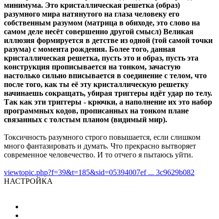
минимума. Это кристаллическая решетка (образ)
разумного мира натянутого на глаза человеку его
собственным разумом (матрица в обиходе, это слово на
самом деле несёт совершенно другой смысл) Великая
иллюзия формируется в детстве из одной (той самой точки
разума) с момента рождения. Более того, данная
кристаллическая решетка, пусть это и образ, пусть эта
конструкция прописывается на тонком, зачастую
настолько сильно вписывается в соединение с телом, что
после того, как ты её эту кристаллическую решетку
начинаешь сокращать, убирая триггеры идёт удар по телу.
Так как эти триггеры - крючки, а наполнение их это набор
программных кодов, прописанных на тонком плане
связанных с толстым планом (видимый мир).
Токсичность разумного строго повышается, если слишком
много фантазировать и думать. Что прекрасно вытворяет
современное человечество. И то отчего я пытаюсь уйти.
viewtopic.php?f=39&t=185&sid=05394007ef ... 3c9629b082
НАСТРОЙКА