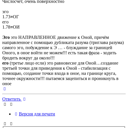
Числосчет, очень поверхностно
эго
1.73≡ОГ
его
1.78≡ОИ
Эго
это НАПРАВЛЕННОЕ движение к Оной, причём
направленное с помощью дубликата разума (триглава разума)
самого эго, побуждение к Э … - блуждание за границей
Оного, в оное войти не можем!!! есть такая фраза - ходить
бродить вокруг да около!!!
его
(третье лицо если) это равновесие для Оной…создание
третьей точки для приведения к Оной - стабилизация с
помощью, создание точки входа в оное, на границе круга,
точнее окружности!!! пытаемся зацепиться и проникнуть в
оное
Вернуться
к
началу
Ответить
Версия для печати