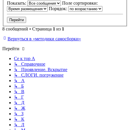
Показать:
Поле сортировки:
Порядок:
8 сообщений • Страница
1
из
1
Вернуться в «методики самосборки»
Перейти
Се к тор А
↳ Справочное
↳ Проявление. Вскрытие
↳ СЛОГИ. погружение
↳ А
↳ Б
↳ В
↳ Г
↳ Д
↳ Ж
↳ З
↳ К
↳ Л