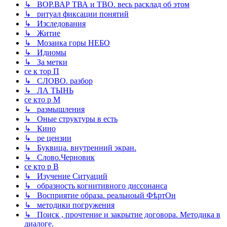
↳ ВОР.ВАР ТВА и ТВО. весь расклад об этом
↳ ритуал фиксации понятий
↳ Изследования
↳ Житие
↳ Мозаика горы НЕБО
↳ Идиомы
↳ За метки
се к тор П
↳ СЛОВО. разбор
↳ ЛА ТЫНЬ
се кто р М
↳ размышления
↳ Оные структуры в есть
↳ Кино
↳ ре цензии
↳ Буквица. внутренний экран.
↳ Слово.Черновик
се кто р В
↳ Изучение Ситуаций
↳ образность когнитивного диссонанса
↳ Восприятие образа. реальноый ФѣртОн
↳ методики погружения
↳ Поиск , прочтение и закрытие договора. Методика в
диалоге.