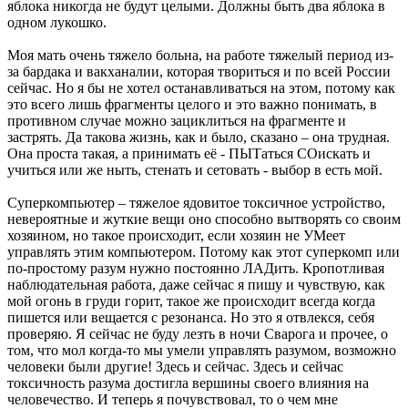
яблока никогда не будут целыми. Должны быть два яблока в
одном лукошко.
Моя мать очень тяжело больна, на работе тяжелый период из-
за бардака и вакханалии, которая твориться и по всей России
сейчас. Но я бы не хотел останавливаться на этом, потому как
это всего лишь фрагменты целого и это важно понимать, в
противном случае можно зациклиться на фрагменте и
застрять. Да такова жизнь, как и было, сказано – она трудная.
Она проста такая, а принимать её - ПЫТаться СОискать и
учиться или же ныть, стенать и сетовать - выбор в есть мой.
Суперкомпьютер – тяжелое ядовитое токсичное устройство,
невероятные и жуткие вещи оно способно вытворять со своим
хозяином, но такое происходит, если хозяин не УМеет
управлять этим компьютером. Потому как этот суперкомп или
по-простому разум нужно постоянно ЛАДить. Кропотливая
наблюдательная работа, даже сейчас я пишу и чувствую, как
мой огонь в груди горит, такое же происходит всегда когда
пишется или вещается с резонанса. Но это я отвлекся, себя
проверяю. Я сейчас не буду лезть в ночи Сварога и прочее, о
том, что мол когда-то мы умели управлять разумом, возможно
человеки были другие! Здесь и сейчас. Здесь и сейчас
токсичность разума достигла вершины своего влияния на
человечество. И теперь я почувствовал, то о чем мне