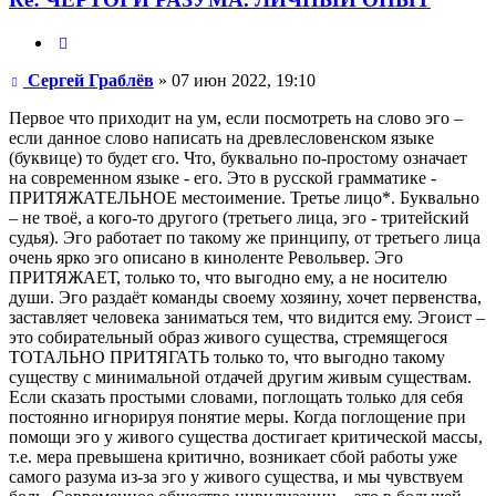
Цитата
Сообщение
Сергей Граблёв
»
07 июн 2022, 19:10
Первое что приходит на ум, если посмотреть на слово эго –
если данное слово написать на древлесловенском языке
(буквице) то будет ϵго. Что, буквально по-простому означает
на современном языке - его. Это в русской грамматике -
ПРИТЯЖАТЕЛЬНОЕ местоимение. Третье лицо*. Буквально
– не твоё, а кого-то другого (третьего лица, эго - тритейский
судья). Эго работает по такому же принципу, от третьего лица
очень ярко эго описано в киноленте Револьвер. Эго
ПРИТЯЖАЕТ, только то, что выгодно ему, а не носителю
души. Эго раздаёт команды своему хозяину, хочет первенства,
заставляет человека заниматься тем, что видится ему. Эгоист –
это собирательный образ живого существа, стремящегося
ТОТАЛЬНО ПРИТЯГАТЬ только то, что выгодно такому
существу с минимальной отдачей другим живым существам.
Если сказать простыми словами, поглощать только для себя
постоянно игнорируя понятие меры. Когда поглощение при
помощи эго у живого существа достигает критической массы,
т.е. мера превышена критично, возникает сбой работы уже
самого разума из-за эго у живого существа, и мы чувствуем