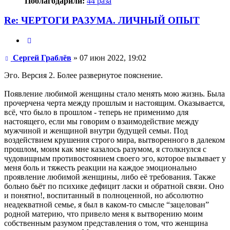
Поблагодарили:
44 раза
Re: ЧЕРТОГИ РАЗУМА. ЛИЧНЫЙ ОПЫТ
Цитата
Сообщение
Сергей Граблёв
»
07 июн 2022, 19:02
Эго. Версия 2. Более развернутое пояснение.
Появление любимой женщины стало менять мою жизнь. Была
прочерчена черта между прошлым и настоящим. Оказывается,
всё, что было в прошлом - теперь не применимо для
настоящего, если мы говорим о взаимодействие между
мужчиной и женщиной внутри будущей семьи. Под
воздействием крушения строго мира, вытворенного в далеком
прошлом, моим как мне казалось разумом, я столкнулся с
чудовищным противостоянием своего эго, которое вызывает у
меня боль и тяжесть реакции на каждое эмоционально
проявление любимой женщины, либо её требования. Также
больно бьёт по психике дефицит ласки и обратной связи. Оно
и понятно!, воспитанный в полноценной, но абсолютно
неадекватной семье, я был в каком-то смысле “зацелован”
родной материю, что привело меня к вытворению моим
собственным разумом представления о том, что женщина