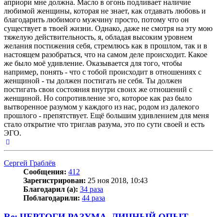
априори мне должна. Масло в огонь подливает наличие
любимой женщины, которая не знает, как отдавать любовь и
благодарить любимого мужчину просто, потому что он
существует в твоей жизни. Однако, даже не смотря на эту мою
тяжелую действительность, я, обладая высоким уровнем
желания постижения себя, стремлюсь как в прошлом, так и в
настоящем разобраться, что на самом деле происходит. Какое
же было моё удивление. Оказывается для того, чтобы
например, понять - что с тобой происходит в отношениях с
женщиной - ты должен постигать не себя. Ты должен
постигать свои состояния внутри своих же отношений с
женщиной. Но сопротивление эго, которое как раз было
вытворенное разумом у каждого из нас, родом из далекого
прошлого - препятствует. Ещё большим удивлением для меня
стало открытие что триглав разума, это по сути своей и есть
ЭГО.
Вернуться
к
началу
Сергей Граблёв
Сообщения:
412
Зарегистрирован:
25 ноя 2018, 10:43
Благодарил (а):
34 раза
Поблагодарили:
44 раза
Re: ЧЕРТОГИ РАЗУМА. ЛИЧНЫЙ ОПЫТ