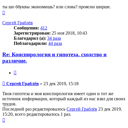
ты шо ббуквы экономишь? или слова? проясни ширше.
Вернуться
к
началу
Сергей Граблёв
Сообщения:
412
Зарегистрирован:
25 ноя 2018, 10:43
Благодарил (а):
34 раза
Поблагодарили:
44 раза
Re: Конспирология и гипотеза. сходство и
различие.
Цитата
Сообщение
Сергей Граблёв
»
23 дек 2019, 15:18
Твоя гипотеза и моя конспирология имеет один и тот же
источник информации, который каждый из нас взял для своих
трудов.
Последний раз редактировалось
Сергей Граблёв
23 дек 2019,
15:20, всего редактировалось 1 раз.
Вернуться
к