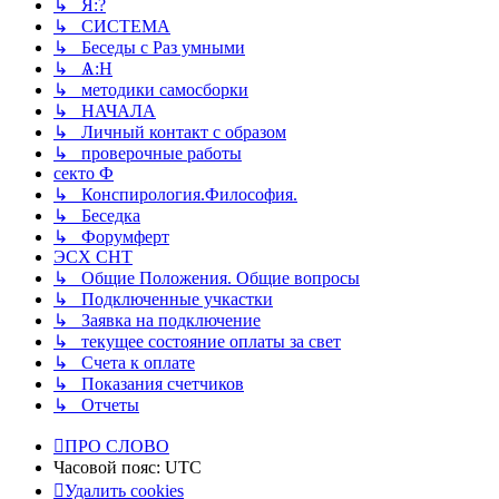
↳ Я:?
↳ СИСТЕМА
↳ Беседы с Раз умными
↳ Ѧ:Н
↳ методики самосборки
↳ НАЧАЛА
↳ Личный контакт с образом
↳ проверочные работы
секто Ф
↳ Конспирология.Философия.
↳ Беседка
↳ Форумферт
ЭСХ СНТ
↳ Общие Положения. Общие вопросы
↳ Подключенные учкастки
↳ Заявка на подключение
↳ текущее состояние оплаты за свет
↳ Счета к оплате
↳ Показания счетчиков
↳ Отчеты
ПРО СЛОВО
Часовой пояс:
UTC
Удалить cookies