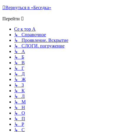
Вернуться в «Беседка»
Перейти
Се к тор А
↳ Справочное
↳ Проявление. Вскрытие
↳ СЛОГИ. погружение
↳ А
↳ Б
↳ В
↳ Г
↳ Д
↳ Ж
↳ З
↳ К
↳ Л
↳ М
↳ Н
↳ О
↳ П
↳ Р
↳ С