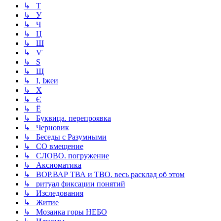
↳ Т
↳ У
↳ Ч
↳ Ц
↳ Ш
↳ Ѵ
↳ Ѕ
↳ Щ
↳ І, Іжеи
↳ Х
↳ Є
↳ Ё
↳ Буквица. перепроявка
↳ Черновик
↳ Беседы с Разумными
↳ СО вмещение
↳ СЛОВО. погружение
↳ Аксиоматика
↳ ВОР.ВАР ТВА и ТВО. весь расклад об этом
↳ ритуал фиксации понятий
↳ Изследования
↳ Житие
↳ Мозаика горы НЕБО