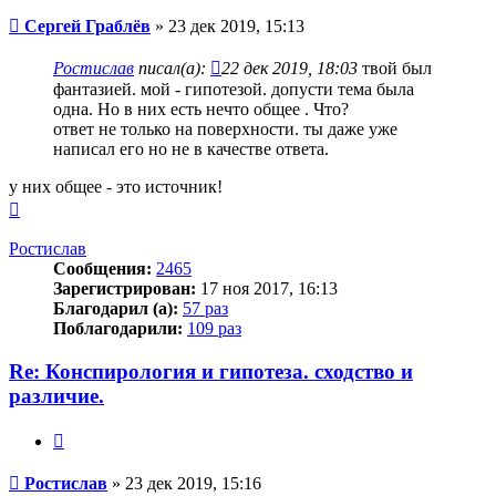
Сообщение
Сергей Граблёв
»
23 дек 2019, 15:13
Ростислав
писал(а):
22 дек 2019, 18:03
твой был
фантазией. мой - гипотезой. допусти тема была
одна. Но в них есть нечто общее . Что?
ответ не только на поверхности. ты даже уже
написал его но не в качестве ответа.
у них общее - это источник!
Вернуться
к
началу
Ростислав
Сообщения:
2465
Зарегистрирован:
17 ноя 2017, 16:13
Благодарил (а):
57 раз
Поблагодарили:
109 раз
Re: Конспирология и гипотеза. сходство и
различие.
Цитата
Сообщение
Ростислав
»
23 дек 2019, 15:16