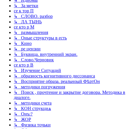
↳ Идиомы
↳ За метки
се к тор П
↳ СЛОВО. разбор
↳ ЛА ТЫНЬ
се кто р М
↳ размышления
↳ Оные структуры в есть
↳ Кино
↳ ре цензии
↳ Буквица. внутренний экран.
↳ Слово.Черновик
се кто р В
↳ Изучение Ситуаций
↳ образность когнитивного диссонанса
↳ Восприятие образа. реальноый ФѣртОн
↳ методики погружения
↳ Поиск , прочтение и закрытие договора. Методика в
диалоге.
↳ методики счета
↳ КОН струкциѧ
↳ Онъ:?
↳ ЖОР
↳ Физика точьки