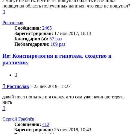
а могут не быть. и что? ты пощупал область источника.
пошщупал область полученных данных. что еще не пощупал?
Вернуться
к
началу
Ростислав
Сообщения:
2465
Зарегистрирован:
17 ноя 2017, 16:13
Благодарил (а):
57 раз
Поблагодарили:
109 раз
Re: Конспирология и гипотеза. сходство и
различие.
Цитата
Сообщение
Ростислав
»
23 дек 2019, 15:27
давай посл попытка и я скажу. а то сам уже начинаю терять
нить
Вернуться
к
началу
Сергей Граблёв
Сообщения:
412
Зарегистрирован:
25 ноя 2018, 10:43