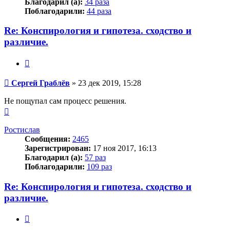
Благодарил (а):
34 раза
Поблагодарили:
44 раза
Re: Конспирология и гипотеза. сходство и
различие.
Цитата
Сообщение
Сергей Граблёв
»
23 дек 2019, 15:28
Не пощупал сам процесс решения.
Вернуться
к
началу
Ростислав
Сообщения:
2465
Зарегистрирован:
17 ноя 2017, 16:13
Благодарил (а):
57 раз
Поблагодарили:
109 раз
Re: Конспирология и гипотеза. сходство и
различие.
Цитата