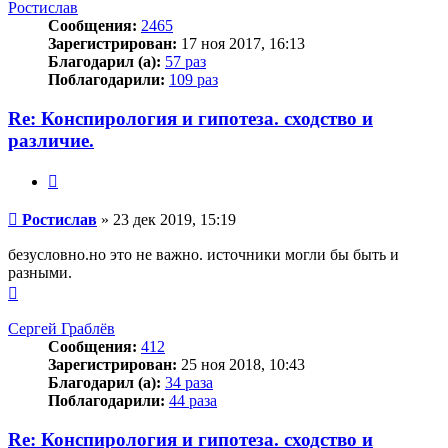
началу
Ростислав
Сообщения:
2465
Зарегистрирован:
17 ноя 2017, 16:13
Благодарил (а):
57 раз
Поблагодарили:
109 раз
Re: Конспирология и гипотеза. сходство и
различие.
Цитата
Сообщение
Ростислав
»
23 дек 2019, 15:19
безусловно.но это не важно. источники могли бы быть и
разными.
Вернуться
к
началу
Сергей Граблёв
Сообщения:
412
Зарегистрирован:
25 ноя 2018, 10:43
Благодарил (а):
34 раза
Поблагодарили:
44 раза
Re: Конспирология и гипотеза. сходство и