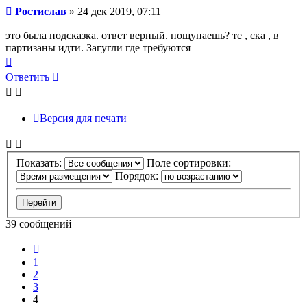
Сообщение
Ростислав
»
24 дек 2019, 07:11
это была подсказка. ответ верный. пощупаешь? те , ска , в
партизаны идти. Загугли где требуются
Вернуться
к
Ответить
началу
Версия для печати
Показать:
Поле сортировки:
Порядок:
39 сообщений
Пред.
1
2
3
4