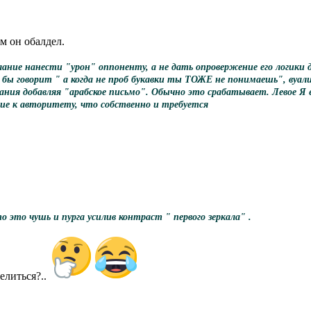
ем он обалдел.
лание нанести "урон" оппоненту, а не дать опровержение его логик
ак бы говорит " а когда не проб букавки ты ТОЖЕ не понимаешь", ву
я добавляя "арабское письмо". Обычно это срабатывает. Левое Я ес
ие к авторитету, что собственно и требуется
о это чушь и пурга усилив контраст " первого зеркала" .
елиться?..