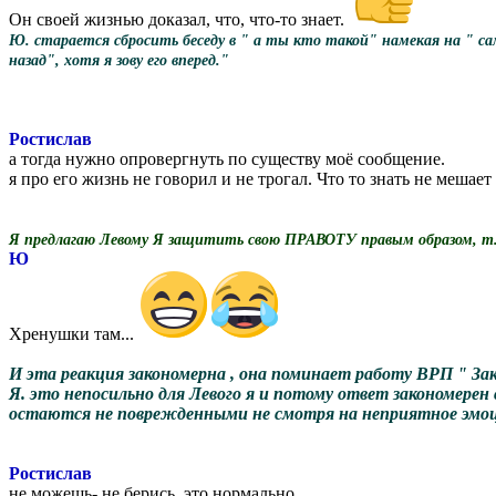
Он своей жизнью доказал, что, что-то знает.
Ю. старается сбросить беседу в " а ты кто такой" намекая на " са
назад", хотя я зову его вперед."
Ростислав
а тогда нужно опровергнуть по существу моё сообщение.
я про его жизнь не говорил и не трогал. Что то знать не мешает
Я предлагаю Левому Я защитить свою ПРАВОТУ правым образом, т.е 
Ю
Хренушки там...
И эта реакция закономерна , она поминает работу ВРП " За
Я. это непосильно для Левого я и потому ответ закономере
остаются не поврежденными не смотря на неприятное эмоц
Ростислав
не можешь- не берись. это нормально.