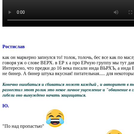
Ростислав
как он маркерно запнулся то! толок, толочь, бес все как по масл
говоря уж о слове ВЕРХ. в ЕР х а про ЕРную группу мы тут даве
Интересно, что предки до 16 века писали инда ВЬРХЪ, а инда В
не бинер. А бинер штука вкусная! питательная..... для некоторы
Конечно ошибаться и сбиваться может каждый , и авторитет в том ч
разместил этот ролик это некое личное ущемление и "обвинение в гл
гибели оно вынуждено начать защищаться.
Ю.
"По над пропастью"