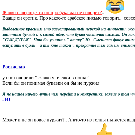
Жалко наверно, что он про букавки не говорит?
..
Вааще он еретик. Про какое-то арабское письмо говорит... совс
Выделенное красным это завуалированный переход на личности, же
занятиям буквой и к самой идее, что буква частичка смысла. Он к
"САМ ДУРАК". Что бы усилить " атаку" Ю . Смещает фокус внимани
вступить в дуэль " а ты кто такой", прекратив тем самым вниман
Ростислав
у нас говорили " жалко у пчелки в попке".
Если бы он понимал букавки он бы не пуржил.
Я не нашел ничего лучше чем перейти к конкретике, заявив о том чт
. Ю
Может и не он вовсе пуржит?.. А кто-то из толпы пытается выд