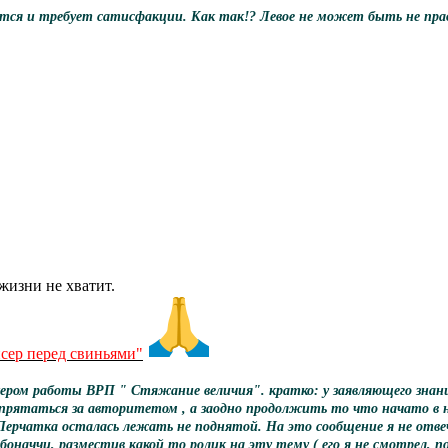
ся и требует сатисфакции. Как так!? Левое не может быть не правым 
жизни не хватит.
исер перед свиньями"
ером работы ВРП " Стяжание величия". кратко: у заявляющего знан
прятаться за авторитетом , а заодно продолжить то что начато в н
Я. Перчатка осталась лежать не поднятой. На это сообщение я не отв
оначчи, разместив какой то ролик на эту тему ( его я не смотрел, 