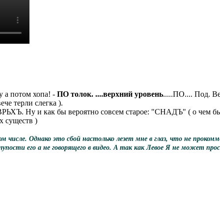
у а потом хопа! -
ПО толок. ....верхний уровень
.....ПО.... Под.
че терли слегка ).
РЬХЪ. Ну и как бы вероятно совсем старое: "СНАДЪ" ( о чем был
х существ )
исле. Однако это сбой настолько лезет мне в глаз, что не прокомме
упости его а не говорящего в видео. А так как Левое Я не может про