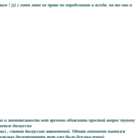
! ))) ( хотя левое не право по определению и всегда. на то оно и
ие и значительность нет времени объяснить простой вопрос тупому
ачале дискуссии
ечал , считая дискуссию законченной. Однако оппонент пытался
поскольку дискутировать тут уже было безсмысленно).