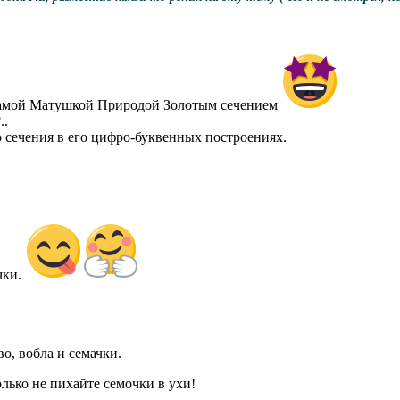
 самой Матушкой Природой Золотым сечением
..
о сечения в его цифро-буквенных построениях.
чки.
о, вобла и семачки.
олько не пихайте семочки в ухи!