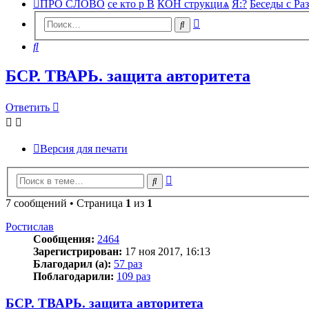
ПРО СЛОВО
се кто р В
КОН струкциѧ
Я:?
Беседы с Ра
Расширенный
Поиск
поиск
Поиск
БСР. ТВАРЬ. защита авторитета
Ответить
Версия для печати
Расширенный
Поиск
поиск
7 сообщений • Страница
1
из
1
Ростислав
Сообщения:
2464
Зарегистрирован:
17 ноя 2017, 16:13
Благодарил (а):
57 раз
Поблагодарили:
109 раз
БСР. ТВАРЬ. защита авторитета