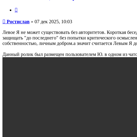
Цитата
Сообщение
Ростислав
»
07 дек 2025, 10:03
Левое Я не может существовать без авторитетов. Короткая беседа
защищать "до последнего" без попытки критического осмыслен
собственностью, личным добром.а значит считается Левым Я до
Данный ролик был размещен пользователем Ю. в одном из чато