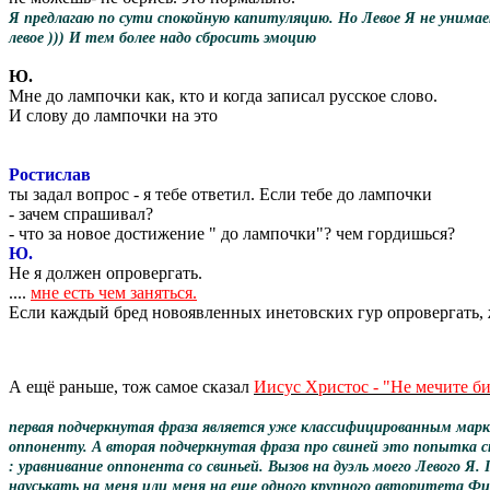
Я предлагаю по сути спокойную капитуляцию. Но Левое Я не унимает
левое ))) И тем более надо сбросить эмоцию
Ю.
Мне до лампочки как, кто и когда записал русское слово.
И слову до лампочки на это
Ростислав
ты задал вопрос - я тебе ответил. Если тебе до лампочки
- зачем спрашивал?
- что за новое достижение " до лампочки"? чем гордишься?
Ю.
Не я должен опровергать.
....
мне есть чем заняться.
Если каждый бред новоявленных инетовских гур опровергать, 
А ещё раньше, тож самое сказал
Иисус Христос - "Не мечите б
первая подчеркнутая фраза является уже классифицированным марк
оппоненту. А вторая подчеркнутая фраза про свиней это попытка с
: уравнивание оппонента со свиньей. Вызов на дуэль моего Левого 
науськать на меня или меня на еще одного крупного авторитета Фиб