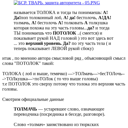
называется ТОЛОКА и тогда ты понимаешь:
А!
Да!
поп толоконный лоб,
А! да!
бестолочь,
А!ДА!
толмачь,
А!
бестолочь
А!
толковать
А
толкушка
которая похожа на эту часть головы...
да?
и тогда
ТЫ понимаешь что
ПОТОЛОК
..( смеется) и
показывает рукой НАД головой ) это вот здесь вот
... это
верхний уровень.
Да?
по эту часть тела ( и
теперь показывает ЛЕВОЙ рукой сбоку)
итак , по мнению автора смысловой ряд , объясняющий смысл
слова "ПОТОЛОК" такой:
ТОЛОКА ( лоб и выше, темячко) --->ТОЛмачь--->бесТОЛочь--
->ТОЛкушка--->поТОЛок ( то что выше головы)
т.е ПОТОЛОК это сверху потому что толока это верхняя часть
головы.
Смотрим официальные данные
ТОЛМАЧЬ
— устаревшее слово, означающее
переводчика (посредника в беседе, разговоре).
Слово «толмач» заимствовано из тюркских