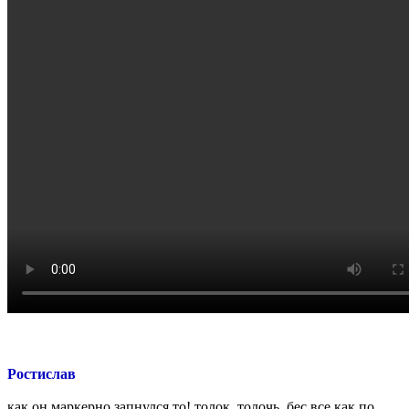
Ростислав
как он маркерно запнулся то! толок, толочь, бес все как по