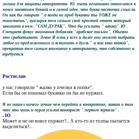
логики для защиты авторитета. Ю. очень негативно относится к
моим занятиям буквой и к самой идее, что буква частичка смысла.
Он как бы говорит " а когда не проб букавки ты ТОЖЕ не
понимаешь", вуалируя тем самым свой простой ответ который
закипает в нем: "САМ ДУРАК". Что бы усилить " атаку" Ю .
Смещает фокус внимания добавляя "арабское письмо". Обычно
это срабатывает. Левое Я есть у всех и далее оно может выбрать
любое из предложенного и вступить в дуэль " а ты кто такой",
прекратив тем самым внимание к авторитету, что собственно и
требуется
Ростислав
у нас говорили " жалко у пчелки в попке".
Если бы он понимал букавки он бы не пуржил.
Я не нашел ничего лучше чем перейти к конкретике, заявив о том
что это чушь и пурга усилив контраст " первого зеркала" .
. Ю
Может и не он вовсе пуржит?.. А кто-то из толпы пытается
выделиться?..