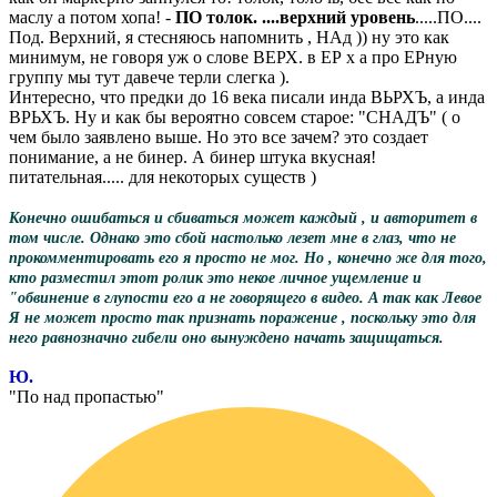
маслу а потом хопа! -
ПО толок. ....верхний уровень
.....ПО....
Под. Верхний, я стесняюсь напомнить , НАд )) ну это как
минимум, не говоря уж о слове ВЕРХ. в ЕР х а про ЕРную
группу мы тут давече терли слегка ).
Интересно, что предки до 16 века писали инда ВЬРХЪ, а инда
ВРЬХЪ. Ну и как бы вероятно совсем старое: "СНАДЪ" ( о
чем было заявлено выше. Но это все зачем? это создает
понимание, а не бинер. А бинер штука вкусная!
питательная..... для некоторых существ )
Конечно ошибаться и сбиваться может каждый , и авторитет в
том числе. Однако это сбой настолько лезет мне в глаз, что не
прокомментировать его я просто не мог. Но , конечно же для того,
кто разместил этот ролик это некое личное ущемление и
"обвинение в глупости его а не говорящего в видео. А так как Левое
Я не может просто так признать поражение , поскольку это для
него равнозначно гибели оно вынуждено начать защищаться.
Ю.
"По над пропастью"