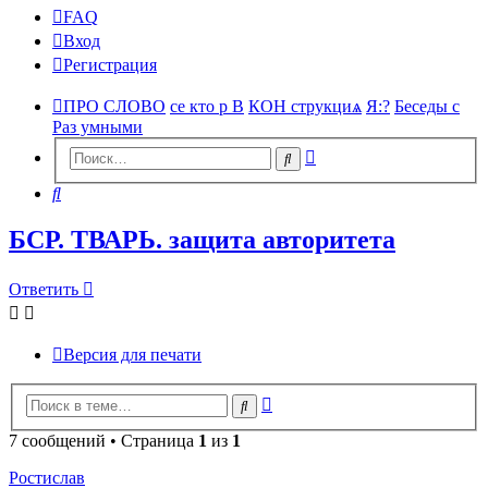
FAQ
Вход
Регистрация
ПРО СЛОВО
се кто р В
КОН струкциѧ
Я:?
Беседы с
Раз умными
Расширенный
Поиск
поиск
Поиск
БСР. ТВАРЬ. защита авторитета
Ответить
Версия для печати
Расширенный
Поиск
поиск
7 сообщений • Страница
1
из
1
Ростислав