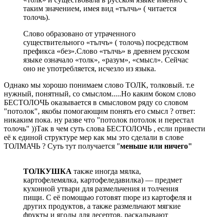
таким значением, имея вид «тълчь» ( читается
толочь).
Слово образовано от утраченного
существительного «тълчъ» ( толочь) посредством
префикса «без».Слово «тълчь» в древнем русском
языке означало «толк», «разум», «смысл». Сейчас
оно не употребляется, исчезло из языка.
Однако мы хорошо понимаем слово ТОЛК, толковый. т.е
нужный, понятный, со смыслом.....Но каким боком слово
БЕСТОЛОЧЬ оказывается в смысловом ряду со словом
"потолок", якобы помогающим понять его смысл ? ответ:
никаким пока. ну разве что "потолок потолок и перестал
толочь" ))Так в чем суть слова БЕСТОЛОЧЬ , если привести
её к единой структуре мер как мы это сделали в слове
ТОЛМАЧЬ ? Суть тут получается "
меньше или ничего"
ТОЛКУШКА
также иногда мялка,
картофелемялка, картофеледавилка) — предмет
кухонной утвари для размельчения и толчения
пищи. С её помощью готовят пюре из картофеля и
других продуктов, а также размельчают мягкие
фрукты и ягоды для десертов, раскалывают