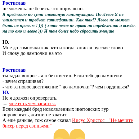
Ростислав
не можешь- не берись. это нормально.
Я предлагаю по сути спокойную капитуляцию. Но Левое Я не
унимается и требует сатисфакции. Как так!? Левое не может
быть не правым ! ))) ( хотя левое не право по определению и всегда.
на то оно и левое ))) И тем более надо сбросить эмоцию
Ю.
Мне до лампочки как, кто и когда записал русское слово.
И слову до лампочки на это
Ростислав
ты задал вопрос - я тебе ответил. Если тебе до лампочки
- зачем спрашивал?
- что за новое достижение " до лампочки"? чем гордишься?
Ю.
Не я должен опровергать.
....
мне есть чем заняться.
Если каждый бред новоявленных инетовских гур
опровергать, жизни не хватит.
А ещё раньше, тож самое сказал
Иисус Христос - "Не мечите
бисер перед свиньями"