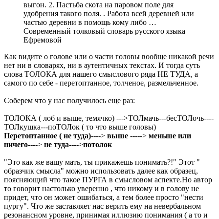
выгон. 2. Пастьба скота на паровом поле для
удобрения такого поля. . Работа всей деревней или
частью деревни в помощь кому либо …
Современный толковый словарь русского языка
Ефремовой
Как видите о голове или о части головы вообще никакой речи
нет ни в словарях, ни в аутентичных текстах. И тогда суть
слова ТОЛОКА для нашего смыслового ряда НЕ ТУДА, а
самого по себе - перетоптанное, толченое, размельченное.
Соберем что у нас получилось еще раз:
ТОЛОКА ( лоб и выше, темячко) --->ТОЛмачь---бесТОЛочь----
ТОЛкушка---поТОЛок ( то что выше головы)
Перетоптанное ( не туда)
---->
выше
----->
меньше или
ничего
---->
не туда
---->
потолок
"Это как же вашу мать, ты прикажешь понимать?!" Этот "
образчик смысла" можно использовать далее как образец,
поясняющий что такое ПУРГА в смысловом аспекте.Но автор
то говорит настолько уверенно , что никому и в голову не
придет, что он может ошибаться, а тем более просто "нести
пургу". Что же заставляет нас верить ему на невербальном
резонансном уровне, принимая иллюзию понимания ( а то и