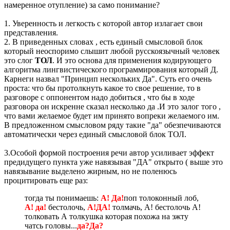
намеренное отупление) за само понимание?
1. Уверенность и легкость с которой автор излагает свои
представления.
2. В приведенных словах , есть единый смысловой блок
который неоспоримо слышит любой русскоязычный человек
это слог
ТОЛ
. И это основа для применения кодирующего
алгоритма лингвистического программирования который Д.
Карнеги назвал "Принцип нескольких Да". Суть его очень
проста: что бы протолкнуть какое то свое решение, то в
разговоре с оппонентом надо добиться , что бы в ходе
разговора он искренне сказал несколько да .И это залог того ,
что вами желаемое будет им принято вопреки желаемого им.
В предложенном смысловом ряду такие "да" обезпечиваются
автоматически через единый смысловой блок ТОЛ.
3.Особой формой построения речи автор усиливает эффект
предидущего пункта уже навязывая "ДА" открыто ( выше это
навязывание выделено жирным, но не поленюсь
процитировать еще раз:
тогда ты понимаешь:
А! Да!
поп толоконный лоб,
А! да!
бестолочь,
А!ДА!
толмачь, А! бестолочь А!
толковать А толкушка которая похожа на эжту
чатсь головы...
да?
Да?