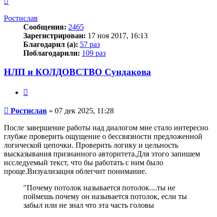
к
началу
Ростислав
Сообщения:
2465
Зарегистрирован:
17 ноя 2017, 16:13
Благодарил (а):
57 раз
Поблагодарили:
109 раз
НЛП и КОЛДОВСТВО Сундакова
Цитата
Сообщение
Ростислав
»
07 дек 2025, 11:28
После завершение работы над диалогом мне стало интересно
глубже проверить ощущение о бессвязности предложенной
логической цепочки. Проверить логику и цельность
высказывания признанного авторитета.Для этого запишем
исследуемый текст, что бы работать с ним было
проще.Визуализация облегчит понимание.
"Почему потолок называется потолок....ты не
поймешь почему он называется потолок, если ты
забыл или не знал что эта часть головы