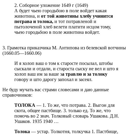
2. Соборное уложение 1649 г (1649)
А будет чьею городьбою в поле войдет какая
животина, и
от той животины хлебу учинится
потрава и толока,
и тот потравленой и
пытолоченой хлеб велети платити исцом тому,
чьею городьбою в поле животина войдет.
3. Грамотка приказчика М. Антипова из белевской вотчины
(1660.05—1660.06)
И я холоп ваш о том к старосте посылал, штобы
сыскали и отдали, и староста сыску не вел и што я
холоп ваш им за ваше з
а травлю и за толоку
говору и што дарогу запохал и засеял.
Не буду мучать вас страми словесами и даю данные
справочников:
ТОЛОКА
— 1. То же, что потрава. 2. Выгон для
скота, общее пастбище. 3. только ед. То же, что
помочь во 2 знач. Толковый словарь Ушакова. Д.Н.
Ушаков. 1935 1940 …
Толока
— устар. Толкотня, толкучка 1. Пастбище,