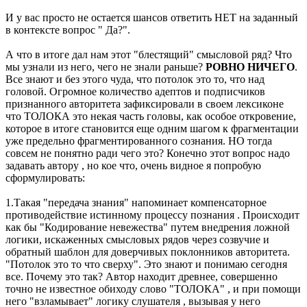
И у вас просто не остается шансов ответить НЕТ на заданный
в контексте вопрос " Да?".
А что в итоге дал нам этот "блестящий" смысловой ряд? Что
мы узнали из него, чего не знали раньше?
РОВНО НИЧЕГО
.
Все знают и без этого чуда, что потолок это то, что над
головой. Огромное количество адептов и подписчиков
признанного авторитета зафиксировали в своем лексиконе
что ТОЛОКА это некая часть головы, как особое откровение,
которое в итоге становится еще одним шагом к фрагментации
уже предельно фрагментированного сознания. НО тогда
совсем не понятно ради чего это? Конечно этот вопрос надо
задавать автору , но кое что, очень видное я попробую
сформулировать:
1.Такая "передача знания" напоминает компенсаторное
противодействие истинному процессу познания . Происходит
как бы "Кодирование невежества" путем внедрения ложной
логики, искаженных смысловых рядов через созвучие и
обратный шаблон для доверчивых поклонников авторитета.
"Потолок это то что сверху". Это знают и понимаю сегодня
все. Почему это так? Автор находит древнее, совершенно
точно не известное обиходу слово "ТОЛОКА" , и при помощи
него "взламывает" логику слушателя , вызывая у него