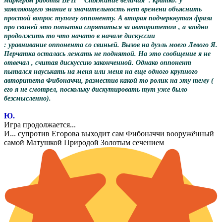
маркером работы ВРП " Стяжание величия". кратко: у
заявляющего знание и значительность нет времени объяснить
простой вопрос тупому оппоненту. А вторая подчеркнутая фраза
про свиней это попытка спрятаться за авторитетом , а заодно
продолжить то что начато в начале дискуссии
: уравнивание оппонента со свиньей. Вызов на дуэль моего Левого Я.
Перчатка осталась лежать не поднятой. На это сообщение я не
отвечал , считая дискуссию законченной. Однако оппонент
пытался науськать на меня или меня на еще одного крупного
авторитета Фибоначчи, разместив какой то ролик на эту тему (
его я не смотрел, поскольку дискутировать тут уже было
безсмысленно).
Ю.
Игра продолжается...
И... супротив Егорова выходит сам Фибоначчи вооружённый
самой Матушкой Природой Золотым сечением