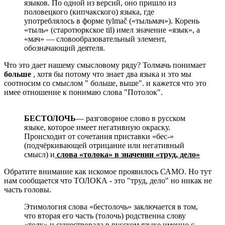
языков. По одной из версий, оно пришло из
половецкого (кипчакского) языка, где
употреблялось в форме tylmač («тыльмач»). Корень
«тыль» (старотюркское til) имел значение «язык», а
«мач» — словообразовательный элемент,
обозначающий деятеля.
Что это дает нашему смысловому ряду? Толмачь понимает
больше
, хотя бы потому что знает два языка и это мы
соотносим со смыслом " больше, выше". и кажется что это
имее отношение к понимаю слова "Потолок".
БЕСТОЛОЧЬ
— разговорное слово в русском
языке, которое имеет негативную окраску.
Происходит от сочетания приставки «бес-»
(подчёркивающей отрицание или негативный
смысл) и
слова «толока» в значении «труд, дело»
Обратите внимание как искомое проявилось САМО. Но тут
нам сообщается что ТОЛОКА - это "труд, дело" но никак не
часть головы.
Этимология слова «бестолочь» заключается в том,
что вторая его часть (толочь) родственна слову
«толк» и существовала в русском языке именно с