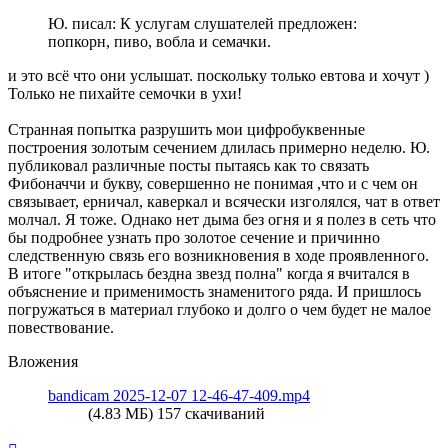
Ю. писал: К услугам слушателей предложен:
попкорн, пиво, вобла и семачки.
и это всё что они услышат. поскольку только евтова и хочут )
Только не пихайте семочки в ухи!
Странная попытка разрушить мои цифробуквенные
построения золотым сечением длилась примерно неделю. Ю.
публиковал различные посты пытаясь как то связать
Фибоначчи и букву, совершенно не понимая ,что и с чем он
связывает, ерничал, каверкал и всячески изголялся, чат в ответ
молчал. Я тоже. Однако нет дыма без огня и я полез в сеть что
бы подробнее узнать про золотое сечение и причинно
следственную связь его возникновения в ходе проявленного.
В итоге "открылась бездна звезд полна" когда я вчитался в
объяснение и применимость знаменитого ряда. И пришлось
погружаться в материал глубоко и долго о чем будет не малое
повествование.
Вложения
bandicam 2025-12-07 12-46-47-409.mp4
(4.83 МБ) 157 скачиваний
Вернуться