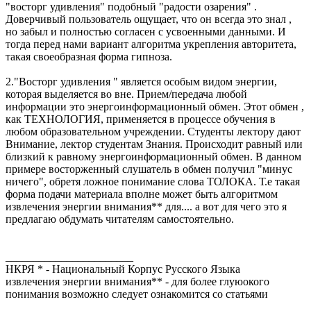
"восторг удивления" подобный "радости озарения" .
Доверчивый пользователь ощущает, что он всегда это знал ,
но забыл и полностью согласен с усвоенными данными. И
тогда перед нами вариант алгоритма укрепления авторитета,
такая своеобразная форма гипноза.
2."Восторг удивления " является особым видом энергии,
которая выделяется во вне. Прием/передача любой
информации это энергоинформационный обмен. Этот обмен ,
как ТЕХНОЛОГИЯ, применяется в процессе обучения в
любом образовательном учреждении. Студенты лектору дают
Внимание, лектор студентам Знания. Происходит равный или
близкий к равному энергоинформационный обмен. В данном
примере восторженный слушатель в обмен получил "минус
ничего", обретя ложное понимание слова ТОЛОКА. Т.е такая
форма подачи материала вполне может быть алгоритмом
извлечения энергии внимания** для.... а вот для чего это я
предлагаю обдумать читателям самостоятельно.
_______________________
НКРЯ * - Национальный Корпус Русского Языка
извлечения энергии внимания** - для более глуюокого
понимания возможно следует ознакомится со статьями