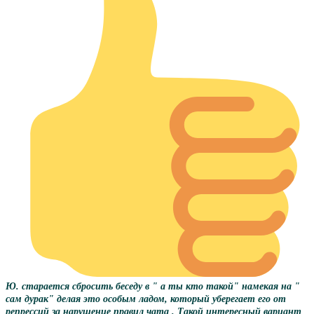
Ю. старается сбросить беседу в " а ты кто такой" намекая на "
сам дурак" делая это особым ладом, который уберегает его от
репрессий за нарушение правил чата . Такой интересный вариант