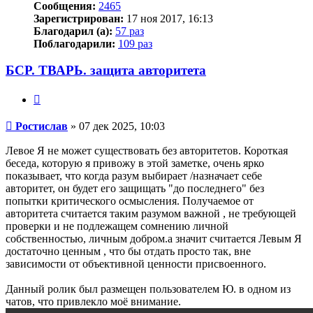
Сообщения:
2465
Зарегистрирован:
17 ноя 2017, 16:13
Благодарил (а):
57 раз
Поблагодарили:
109 раз
БСР. ТВАРЬ. защита авторитета
Цитата
Сообщение
Ростислав
»
07 дек 2025, 10:03
Левое Я не может существовать без авторитетов. Короткая
беседа, которую я привожу в этой заметке, очень ярко
показывает, что когда разум выбирает /назначает себе
авторитет, он будет его защищать "до последнего" без
попытки критического осмысления. Получаемое от
авторитета считается таким разумом важной , не требующей
проверки и не подлежащем сомнению личной
собственностью, личным добром.а значит считается Левым Я
достаточно ценным , что бы отдать просто так, вне
зависимости от объективной ценности присвоенного.
Данный ролик был размещен пользователем Ю. в одном из
чатов, что привлекло моё внимание.