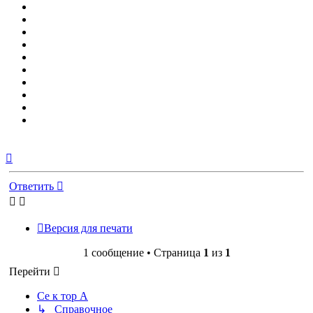
Вернуться
к
началу
Ответить
Версия для печати
1 сообщение • Страница
1
из
1
Перейти
Се к тор А
↳ Справочное