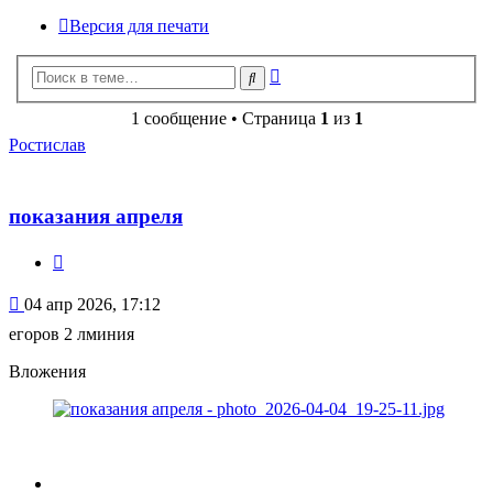
Версия для печати
Расширенный
Поиск
поиск
1 сообщение • Страница
1
из
1
Ростислав
показания апреля
Цитата
Сообщение
04 апр 2026, 17:12
егоров 2 лминия
Вложения