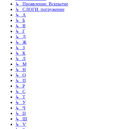
↳ Проявление. Вскрытие
↳ СЛОГИ. погружение
↳ А
↳ Б
↳ В
↳ Г
↳ Д
↳ Ж
↳ З
↳ К
↳ Л
↳ М
↳ Н
↳ О
↳ П
↳ Р
↳ С
↳ Т
↳ У
↳ Ч
↳ Ц
↳ Ш
↳ Ѵ