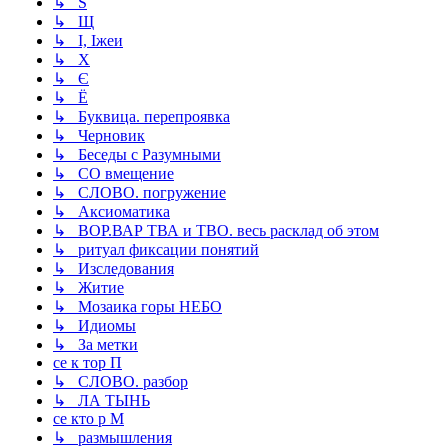
↳ Ѕ
↳ Щ
↳ І, Іжеи
↳ Х
↳ Є
↳ Ё
↳ Буквица. перепроявка
↳ Черновик
↳ Беседы с Разумными
↳ СО вмещение
↳ СЛОВО. погружение
↳ Аксиоматика
↳ ВОР.ВАР ТВА и ТВО. весь расклад об этом
↳ ритуал фиксации понятий
↳ Изследования
↳ Житие
↳ Мозаика горы НЕБО
↳ Идиомы
↳ За метки
се к тор П
↳ СЛОВО. разбор
↳ ЛА ТЫНЬ
се кто р М
↳ размышления