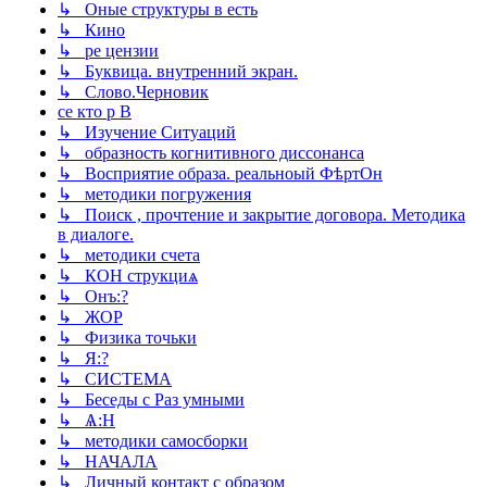
↳ Оные структуры в есть
↳ Кино
↳ ре цензии
↳ Буквица. внутренний экран.
↳ Слово.Черновик
се кто р В
↳ Изучение Ситуаций
↳ образность когнитивного диссонанса
↳ Восприятие образа. реальноый ФѣртОн
↳ методики погружения
↳ Поиск , прочтение и закрытие договора. Методика
в диалоге.
↳ методики счета
↳ КОН струкциѧ
↳ Онъ:?
↳ ЖОР
↳ Физика точьки
↳ Я:?
↳ СИСТЕМА
↳ Беседы с Раз умными
↳ Ѧ:Н
↳ методики самосборки
↳ НАЧАЛА
↳ Личный контакт с образом